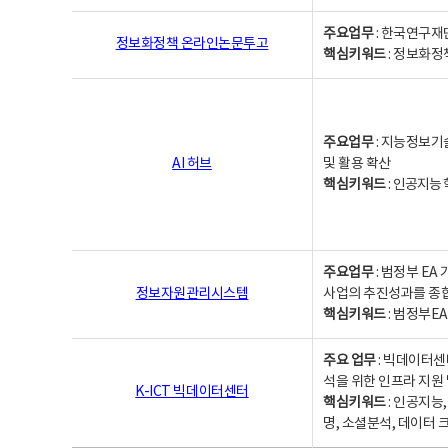
주요업무
: 한국연구재
정보화정책 온라인논문투고
핵심키워드
: 정보화정책,
주요업무
: 지능정보기
AI 허브
및 활용 확산
핵심키워드
:
인공지능 학
주요업무
: 범정부 E
정보자원관리시스템
사업의 추진성과를 종
핵심키워드
: 범정부E
주요 업무
: 빅데이터센
석을 위한 인프라 지원 
K-ICT 빅데이터센터
핵심키워드
: 인공지능
명, 소셜분석, 데이터 