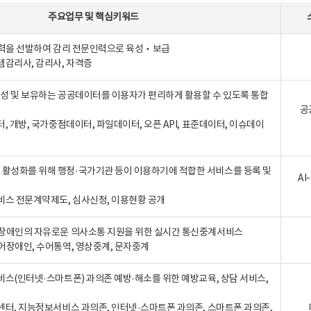
주요업무
및
핵심키워드
인력을 선발하여 감리 전문인력으로 육성‧보급
템감리사, 감리사, 자격증
 생성 및 보유하는 공공데이터를 이용자가 편리하게 활용할 수 있도록 통합
공
터, 개방, 국가중점데이터, 파일데이터, 오픈 API, 표준데이터, 이슈데이
활성화를 위해 행정·국가기관 등이 이용하기에 적합한 서비스를 등록 및
A
비스 전문계약제도, 심사신청, 이용현황 공개
장애인의 자유로운 의사소통 지원을 위한 실시간 통신중계서비스
어장애인, 수어통역, 영상중계, 문자중계
비스(인터넷·스마트폰) 과의존 예방·해소를 위한 예방교육, 상담 서비스,
센터, 지능정보서비스 과의존, 인터넷·스마트폰 과의존, 스마트폰 과의존,