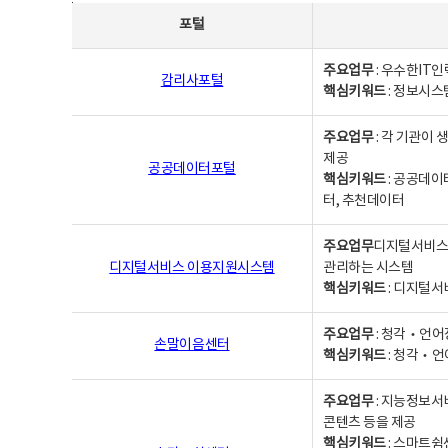
사업별웹사이트연락처 - 포털, 주요업무및 핵심키워드, 소관부서 및 담당자, 대표전화로 구성됨
포털
주요업무
: 우수한IT
감리사포털
핵심키워드
: 정보시스
주요업무
: 각 기관이
제공
공공데이터포털
핵심키워드
: 공공데이
터, 추천데이터
주요업무
디지털서비스 
디지털서비스 이용지원시스템
관리하는 시스템
핵심키워드
: 디지털서
주요업무
: 청각‧언어
손말이음센터
핵심키워드
: 청각‧언
주요업무
: 지능정보서
콘텐츠 등을 제공
핵심키워드
: 스마트쉼