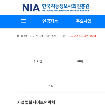
본
전
한국지능정보사회진흥원
문
체
바
메
로
뉴
가
바
전체메뉴보기
기
로
인공지능
주요사업
가
기
>
>
>
>
HOME
기관소개
NIA 소개
조직도
사업별웹사이트연락처
인사말
연혁
조직도
조직도
사업별웹사이트연락처
사업별웹사이트연락처