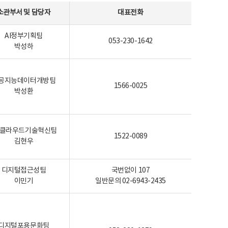
소관부서 및 담당자
대표전화
AI정부기획팀
053-230-1642
박성하
공지능데이터개방팀
1566-0025
박성환
I-클라우드기술혁신팀
1522-0089
김현우
디지털접근성팀
국번없이 107
이민기
일반문의 02-6943-2435
디지털포용문화팀