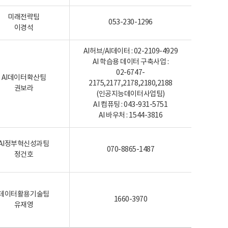
미래전략팀
053-230-1296
이경석
AI허브/AI데이터 : 02-2109-4929
AI 학습용 데이터 구축사업 :
02-6747-
AI데이터확산팀
2175,2177,2178,2180,2188
권보라
(인공지능데이터사업팀)
AI 컴퓨팅 : 043-931-5751
AI 바우처 : 1544-3816
AI정부혁신성과팀
070-8865-1487
정건호
데이터활용기술팀
1660-3970
유재영