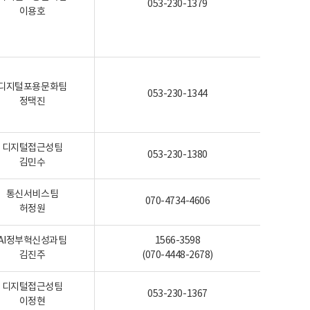
053-230-1379
이용호
디지털포용문화팀
053-230-1344
정택진
디지털접근성팀
053-230-1380
김민수
통신서비스팀
070-4734-4606
허정원
AI정부혁신성과팀
1566-3598
김진주
(070-4448-2678)
디지털접근성팀
053-230-1367
이정현