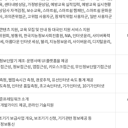
육, 센터내방상담, 가정방문상담, 예방교육 실적입력, 예방교육 실시현황
상담사 자격검정, 보수교육, 스마트쉼, 스마트쉼 캠페인, 스마트쉼 문화운
사, 과의존위험군, 고위험 사용자군, 잠재적위험 사용자군, 일반 사용자군
콘텐츠 지원, 교육 모집 및 안내 등 대국민 지원 서비스 지원
위원회, 방통위, 한국지능정보사회진흥원, NIA, 인터넷윤리, 사이버폭력
세, 아름다운 인터넷 세상, 웰리, 지능정보윤리, 사이버윤리, 디지털윤리,
인정보단말기 제조·운영사에 UI 플랫폼을 제공
 웹접근성, 정보접근성, 앱접근성, 키오스크접근성, 무인정보단말기접근성
도측정, 웹접속시간 측정, 경로추적, 유선인터넷 속도 통계 제공
속도측정, 인터넷 품질측정, 초고속인터넷, 기가인터넷, 10기가인터넷
표준프레임워크 소개
, 개발가이드 제공, 온라인 기술지원
조기기 보급사업 개요, 보조기기 신청, 기기관련 정보제공 등
, 정보통신