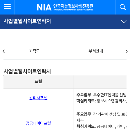
본
전
전체메뉴 열기
검
한국지능정보사회진흥원
문
체
바
메
로
뉴
가
바
사업별웹사이트연락처
기
로
가
기
조직도
조직도
부서안내
사업별웹사이트연락처
사업별웹사이트연락처
사업별웹사이트연락처 - 포털, 주요업무및 핵심키워드, 소관부서 및 담당자, 대표전화로 구성됨
포털
주요업무
: 우수한IT인력을 선발
감리사포털
핵심키워드
: 정보시스템감리사, 
주요업무
: 각 기관이 생성 및 
제공
공공데이터포털
핵심키워드
: 공공데이터, 개방, 