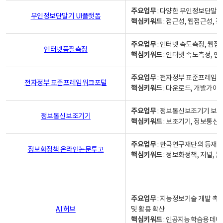
주요업무
: 다양한 무인정보단말기
무인정보단말기 UI플랫폼
핵심키워드
: 접근성, 웹접근성,
주요업무
: 인터넷 속도측정, 웹접
인터넷품질측정
핵심키워드
: 인터넷 속도측정, 
주요업무
: 전자정부 표준프레임워
전자정부 표준프레임워크포털
핵심키워드
: 다운로드, 개발가이
주요업무
: 정보통신보조기기 보급
정보통신보조기기
핵심키워드
: 보조기기, 정보통신
주요업무
: 한국연구재단의 등재
정보화정책 온라인논문투고
핵심키워드
: 정보화정책, 저널, 논문,
주요업무
: 지능정보기술 개발 촉
AI 허브
및 활용 확산
핵심키워드
:
인공지능 학습용 데이터,