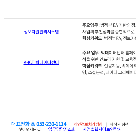
주요업무
: 범정부 EA 기반의 
정보자원관리시스템
사업의 추진성과를 종합적으로 분
핵심키워드
: 범정부EA, 정보
주요 업무
: 빅데이터센터 홈페이지
석을 위한 인프라 지원 및 교육정보
K-ICT 빅데이터센터
핵심키워드
: 인공지능, 빅데이터
명, 소셜분석, 데이터 크리에이터 
대표전화 ☏ 053-230-1114
개인정보처리방침
저작권 정책
업무담당자조회
사업별웹사이트연락처
찾아오시는 길