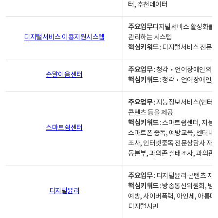
터, 추천데이터
주요업무
디지털서비스 활성화를 위
디지털서비스 이용지원시스템
관리하는 시스템
핵심키워드
: 디지털서비스 전문계
주요업무
: 청각‧언어장애인의 
손말이음센터
핵심키워드
: 청각‧언어장애인, 
주요업무
: 지능정보서비스(인터넷
콘텐츠 등을 제공
핵심키워드
: 스마트쉼센터, 지능
스마트쉼센터
스마트폰 중독, 예방교육, 센터내
조사, 인터넷중독 전문상담사 자격
동본부, 과의존 실태조사, 과의존
주요업무
: 디지털윤리 콘텐츠 지원
핵심키워드
: 방송통신위원회, 방
디지털윤리
예방, 사이버폭력, 아인세, 아름다
디지털시민