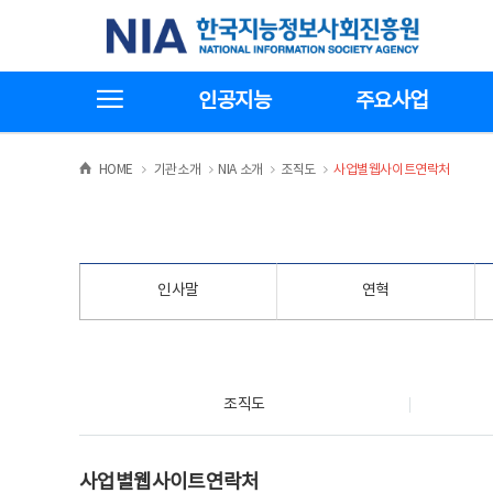
본
전
한국지능정보사회진흥원
문
체
바
메
로
뉴
가
바
전체메뉴보기
기
로
인공지능
주요사업
가
기
>
>
>
>
HOME
기관소개
NIA 소개
조직도
사업별웹사이트연락처
인사말
연혁
조직도
조직도
사업별웹사이트연락처
사업별웹사이트연락처