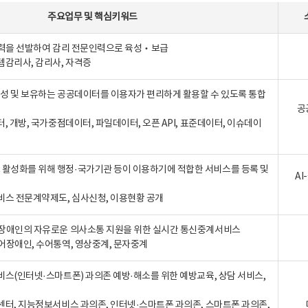
주요업무
및
핵심키워드
인력을 선발하여 감리 전문인력으로 육성‧보급
템감리사, 감리사, 자격증
 생성 및 보유하는 공공데이터를 이용자가 편리하게 활용할 수 있도록 통합
공
터, 개방, 국가중점데이터, 파일데이터, 오픈 API, 표준데이터, 이슈데이
활성화를 위해 행정·국가기관 등이 이용하기에 적합한 서비스를 등록 및
A
비스 전문계약제도, 심사신청, 이용현황 공개
장애인의 자유로운 의사소통 지원을 위한 실시간 통신중계서비스
어장애인, 수어통역, 영상중계, 문자중계
비스(인터넷·스마트폰) 과의존 예방·해소를 위한 예방교육, 상담 서비스,
센터, 지능정보서비스 과의존, 인터넷·스마트폰 과의존, 스마트폰 과의존,