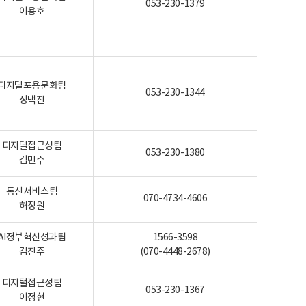
053-230-1379
이용호
디지털포용문화팀
053-230-1344
정택진
디지털접근성팀
053-230-1380
김민수
통신서비스팀
070-4734-4606
허정원
AI정부혁신성과팀
1566-3598
김진주
(070-4448-2678)
디지털접근성팀
053-230-1367
이정현