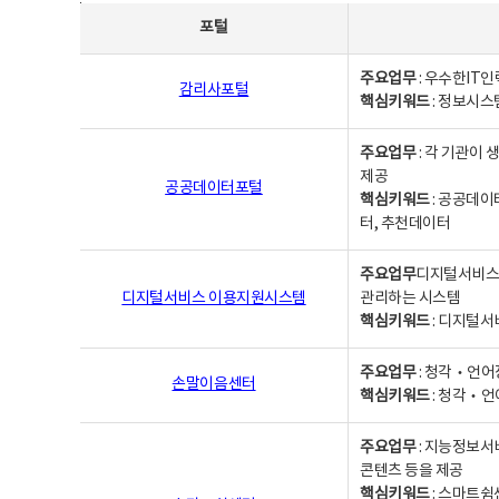
사업별웹사이트연락처 - 포털, 주요업무및 핵심키워드, 소관부서 및 담당자, 대표전화로 구성됨
포털
주요업무
: 우수한IT
감리사포털
핵심키워드
: 정보시스
주요업무
: 각 기관이
제공
공공데이터포털
핵심키워드
: 공공데이
터, 추천데이터
주요업무
디지털서비스 
디지털서비스 이용지원시스템
관리하는 시스템
핵심키워드
: 디지털서
주요업무
: 청각‧언어
손말이음센터
핵심키워드
: 청각‧언
주요업무
: 지능정보서
콘텐츠 등을 제공
핵심키워드
: 스마트쉼