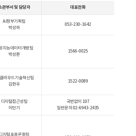
소관부서 및 담당자
대표전화
AI정부기획팀
053-230-1642
박성하
공지능데이터개방팀
1566-0025
박성환
I-클라우드기술혁신팀
1522-0089
김현우
디지털접근성팀
국번없이 107
이민기
일반문의 02-6943-2435
디지털포용문화팀