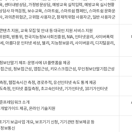
육, 센터내방상담, 가정방문상담, 예방교육 실적입력, 예방교육 실시현황
상담사 자격검정, 보수교육, 스마트쉼, 스마트쉼 캠페인, 스마트쉼 문화운
사, 과의존위험군, 고위험 사용자군, 잠재적위험 사용자군, 일반 사용자군
콘텐츠 지원, 교육 모집 및 안내 등 대국민 지원 서비스 지원
위원회, 방통위, 한국지능정보사회진흥원, NIA, 인터넷윤리, 사이버폭력
세, 아름다운 인터넷 세상, 웰리, 지능정보윤리, 사이버윤리, 디지털윤리,
인정보단말기 제조·운영사에 UI 플랫폼을 제공
 웹접근성, 정보접근성, 앱접근성, 키오스크접근성, 무인정보단말기접근성
도측정, 웹접속시간 측정, 경로추적, 유선인터넷 속도 통계 제공
속도측정, 인터넷 품질측정, 초고속인터넷, 기가인터넷, 10기가인터넷
표준프레임워크 소개
, 개발가이드 제공, 온라인 기술지원
조기기 보급사업 개요, 보조기기 신청, 기기관련 정보제공 등
, 정보통신