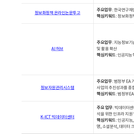
주요업무
: 한국연구재
정보화정책 온라인논문투고
핵심키워드
: 정보화정책,
주요업무
: 지능정보기
AI 허브
및 활용 확산
핵심키워드
:
인공지능 학
주요업무
: 범정부 E
정보자원관리시스템
사업의 추진성과를 종
핵심키워드
: 범정부E
주요 업무
: 빅데이터센
석을 위한 인프라 지원 
K-ICT 빅데이터센터
핵심키워드
: 인공지능
명, 소셜분석, 데이터 