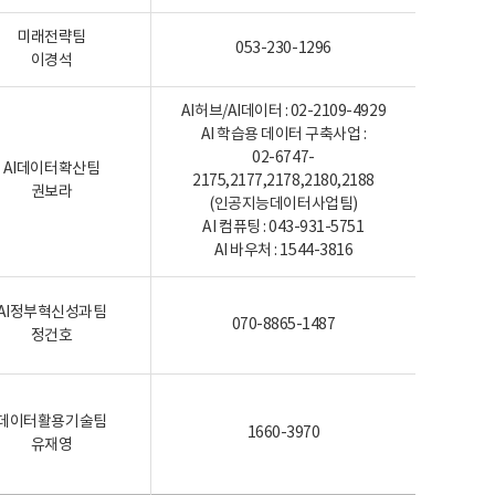
미래전략팀
053-230-1296
이경석
AI허브/AI데이터 : 02-2109-4929
AI 학습용 데이터 구축사업 :
02-6747-
AI데이터확산팀
2175,2177,2178,2180,2188
권보라
(인공지능데이터사업팀)
AI 컴퓨팅 : 043-931-5751
AI 바우처 : 1544-3816
AI정부혁신성과팀
070-8865-1487
정건호
데이터활용기술팀
1660-3970
유재영