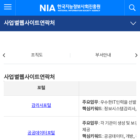
본
전
전체메뉴 열기
검
한국지능정보사회진흥원
문
체
바
메
로
뉴
가
바
사업별웹사이트연락처
기
로
가
기
조직도
조직도
부서안내
사업별웹사이트연락처
사업별웹사이트연락처
사업별웹사이트연락처 - 포털, 주요업무및 핵심키워드, 소관부서 및 담당자, 대표전화로 구성됨
포털
주요업무
: 우수한IT인력을 선발
감리사포털
핵심키워드
: 정보시스템감리사, 
주요업무
: 각 기관이 생성 및 
제공
공공데이터포털
핵심키워드
: 공공데이터, 개방, 