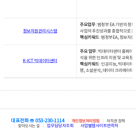
주요업무
: 범정부 EA 기반의 
정보자원관리시스템
사업의 추진성과를 종합적으로 분
핵심키워드
: 범정부EA, 정보
주요 업무
: 빅데이터센터 홈페이지
석을 위한 인프라 지원 및 교육정보
K-ICT 빅데이터센터
핵심키워드
: 인공지능, 빅데이터
명, 소셜분석, 데이터 크리에이터 
대표전화 ☏ 053-230-1114
개인정보처리방침
저작권 정책
업무담당자조회
사업별웹사이트연락처
찾아오시는 길