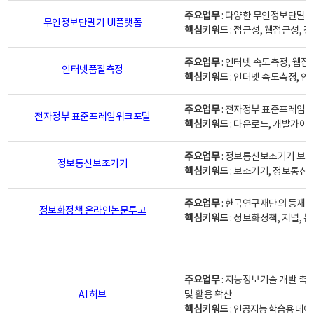
주요업무
: 다양한 무인정보단말기
무인정보단말기 UI플랫폼
핵심키워드
: 접근성, 웹접근성,
주요업무
: 인터넷 속도측정, 웹접
인터넷품질측정
핵심키워드
: 인터넷 속도측정, 
주요업무
: 전자정부 표준프레임워
전자정부 표준프레임워크포털
핵심키워드
: 다운로드, 개발가이
주요업무
: 정보통신보조기기 보급
정보통신보조기기
핵심키워드
: 보조기기, 정보통신
주요업무
: 한국연구재단의 등재
정보화정책 온라인논문투고
핵심키워드
: 정보화정책, 저널, 논문,
주요업무
: 지능정보기술 개발 촉
AI 허브
및 활용 확산
핵심키워드
:
인공지능 학습용 데이터,