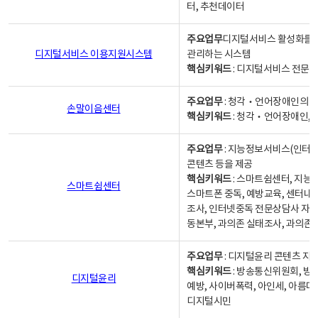
터, 추천데이터
주요업무
디지털서비스 활성화를 위
디지털서비스 이용지원시스템
관리하는 시스템
핵심키워드
: 디지털서비스 전문계
주요업무
: 청각‧언어장애인의 
손말이음센터
핵심키워드
: 청각‧언어장애인, 
주요업무
: 지능정보서비스(인터넷
콘텐츠 등을 제공
핵심키워드
: 스마트쉼센터, 지능
스마트쉼센터
스마트폰 중독, 예방교육, 센터내
조사, 인터넷중독 전문상담사 자격
동본부, 과의존 실태조사, 과의존
주요업무
: 디지털윤리 콘텐츠 지원
핵심키워드
: 방송통신위원회, 방
디지털윤리
예방, 사이버폭력, 아인세, 아름다
디지털시민