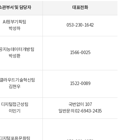
소관부서 및 담당자
대표전화
AI정부기획팀
053-230-1642
박성하
공지능데이터개방팀
1566-0025
박성환
I-클라우드기술혁신팀
1522-0089
김현우
디지털접근성팀
국번없이 107
이민기
일반문의 02-6943-2435
디지털포용문화팀