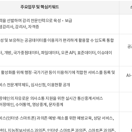
주요업무
및
핵심키워드
인력을 선발하여 감리 전문인력으로 육성‧보급
템감리사, 감리사, 자격증
 생성 및 보유하는 공공데이터를 이용자가 편리하게 활용할 수 있도록 통합
공
터, 개방, 국가중점데이터, 파일데이터, 오픈 API, 표준데이터, 이슈데이
활성화를 위해 행정·국가기관 등이 이용하기에 적합한 서비스를 등록 및
A
비스 전문계약제도, 심사신청, 이용현황 공개
장애인의 자유로운 의사소통 지원을 위한 실시간 통신중계서비스
어장애인, 수어통역, 영상중계, 문자중계
비스(인터넷·스마트폰) 과의존 예방·해소를 위한 예방교육, 상담 서비스,
센터, 지능정보서비스 과의존, 인터넷·스마트폰 과의존, 스마트폰 과의존,