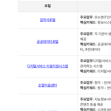
사업별웹사이트연락처 - 포털, 주요업무및 핵심키워드, 소관부서 및 담당자, 대표전화로 구성됨
포털
주요업무
: 우수한IT
감리사포털
핵심키워드
: 정보시스
주요업무
: 각 기관이
제공
공공데이터포털
핵심키워드
: 공공데이
터, 추천데이터
주요업무
디지털서비스 
디지털서비스 이용지원시스템
관리하는 시스템
핵심키워드
: 디지털서
주요업무
: 청각‧언어
손말이음센터
핵심키워드
: 청각‧언
주요업무
: 지능정보서
콘텐츠 등을 제공
핵심키워드
: 스마트쉼