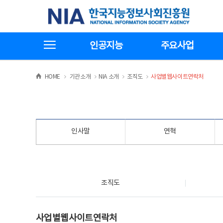
본
전
한국지능정보사회진흥원
문
체
바
메
로
뉴
가
바
전체메뉴보기
기
로
인공지능
주요사업
가
기
>
>
>
>
HOME
기관소개
NIA 소개
조직도
사업별웹사이트연락처
인사말
연혁
조직도
조직도
사업별웹사이트연락처
사업별웹사이트연락처