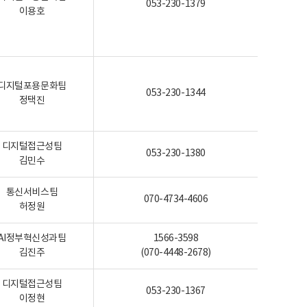
053-230-1379
이용호
디지털포용문화팀
053-230-1344
정택진
디지털접근성팀
053-230-1380
김민수
통신서비스팀
070-4734-4606
허정원
AI정부혁신성과팀
1566-3598
김진주
(070-4448-2678)
디지털접근성팀
053-230-1367
이정현