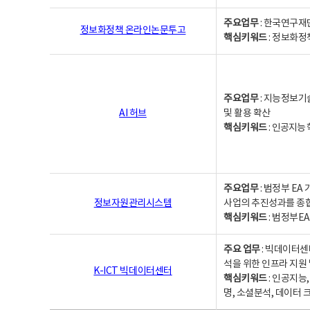
주요업무
: 한국연구재
정보화정책 온라인논문투고
핵심키워드
: 정보화정책,
주요업무
: 지능정보기
AI 허브
및 활용 확산
핵심키워드
:
인공지능 학
주요업무
: 범정부 E
정보자원관리시스템
사업의 추진성과를 종
핵심키워드
: 범정부E
주요 업무
: 빅데이터센
석을 위한 인프라 지원 
K-ICT 빅데이터센터
핵심키워드
: 인공지능
명, 소셜분석, 데이터 