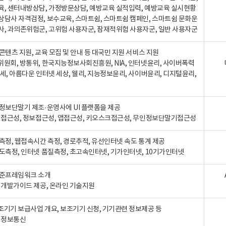
육, 센터내방상담, 가정방문상담, 예방교육 실적입력, 예방교육 실시현황
상담사 자격검정, 보수교육, 스마트쉼, 스마트쉼 캠페인, 스마트쉼 문화운
사, 과의존위험군, 고위험 사용자군, 잠재적위험 사용자군, 일반 사용자군
콘텐츠 지원, 교육 모집 및 안내 등 대국민 지원 서비스 지원
위원회, 방통위, 한국지능정보사회진흥원, NIA, 인터넷윤리, 사이버폭력
세, 아름다운 인터넷 세상, 웰리, 지능정보윤리, 사이버윤리, 디지털윤리,
인정보단말기 제조·운영사에 UI 플랫폼을 제공
 웹접근성, 정보접근성, 앱접근성, 키오스크접근성, 무인정보단말기접근성
도측정, 웹접속시간 측정, 경로추적, 유선인터넷 속도 통계 제공
속도측정, 인터넷 품질측정, 초고속인터넷, 기가인터넷, 10기가인터넷
표준프레임워크 소개
, 개발가이드 제공, 온라인 기술지원
조기기 보급사업 개요, 보조기기 신청, 기기관련 정보제공 등
, 정보통신