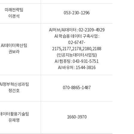
미래전략팀
053-230-1296
이경석
AI허브/AI데이터 : 02-2109-4929
AI 학습용 데이터 구축사업 :
02-6747-
AI데이터확산팀
2175,2177,2178,2180,2188
권보라
(인공지능데이터사업팀)
AI 컴퓨팅 : 043-931-5751
AI 바우처 : 1544-3816
AI정부혁신성과팀
070-8865-1487
정건호
데이터활용기술팀
1660-3970
유재영