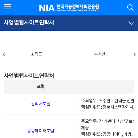
본
전
전체메뉴 열기
검
한국지능정보사회진흥원
문
체
바
메
로
뉴
가
바
사업별웹사이트연락처
기
로
가
기
조직도
조직도
부서안내
사업별웹사이트연락처
사업별웹사이트연락처
사업별웹사이트연락처 - 포털, 주요업무및 핵심키워드, 소관부서 및 담당자, 대표전화로 구성됨
포털
주요업무
: 우수한IT인력을 선발
감리사포털
핵심키워드
: 정보시스템감리사, 
주요업무
: 각 기관이 생성 및 
제공
공공데이터포털
핵심키워드
: 공공데이터, 개방, 