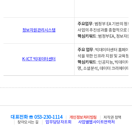
주요업무
: 범정부 EA 기반의 
정보자원관리시스템
사업의 추진성과를 종합적으로 분
핵심키워드
: 범정부EA, 정보
주요 업무
: 빅데이터센터 홈페이지
석을 위한 인프라 지원 및 교육정보
K-ICT 빅데이터센터
핵심키워드
: 인공지능, 빅데이터
명, 소셜분석, 데이터 크리에이터 
대표전화 ☏ 053-230-1114
개인정보처리방침
저작권 정책
업무담당자조회
사업별웹사이트연락처
찾아오시는 길