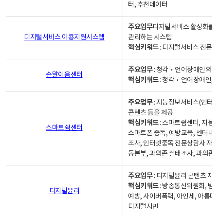
터, 추천데이터
주요업무
디지털서비스 활성화를 위
디지털서비스 이용지원시스템
관리하는 시스템
핵심키워드
: 디지털서비스 전문계
주요업무
: 청각‧언어장애인의 
손말이음센터
핵심키워드
: 청각‧언어장애인, 
주요업무
: 지능정보서비스(인터넷
콘텐츠 등을 제공
핵심키워드
: 스마트쉼센터, 지능
스마트쉼센터
스마트폰 중독, 예방교육, 센터내
조사, 인터넷중독 전문상담사 자격
동본부, 과의존 실태조사, 과의존
주요업무
: 디지털윤리 콘텐츠 지원
핵심키워드
: 방송통신위원회, 방
디지털윤리
예방, 사이버폭력, 아인세, 아름다
디지털시민