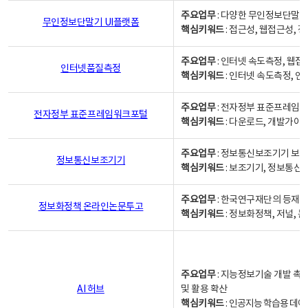
주요업무
: 다양한 무인정보단말기
무인정보단말기 UI플랫폼
핵심키워드
: 접근성, 웹접근성,
주요업무
: 인터넷 속도측정, 웹접
인터넷품질측정
핵심키워드
: 인터넷 속도측정, 
주요업무
: 전자정부 표준프레임워
전자정부 표준프레임워크포털
핵심키워드
: 다운로드, 개발가이
주요업무
: 정보통신보조기기 보급
정보통신보조기기
핵심키워드
: 보조기기, 정보통신
주요업무
: 한국연구재단의 등재
정보화정책 온라인논문투고
핵심키워드
: 정보화정책, 저널, 논문,
주요업무
: 지능정보기술 개발 촉
AI 허브
및 활용 확산
핵심키워드
:
인공지능 학습용 데이터,