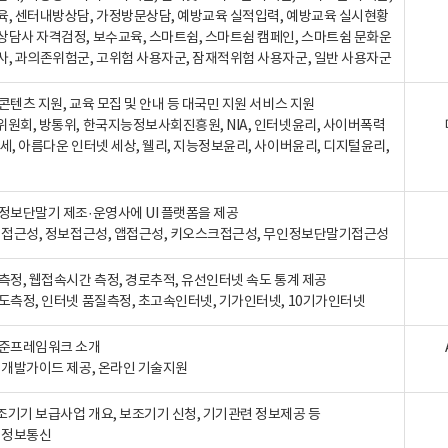
육, 센터내방상담, 가정방문상담, 예방교육 실적입력, 예방교육 실시현황
상담사 자격검정, 보수교육, 스마트쉼, 스마트쉼 캠페인, 스마트쉼 문화운
사, 과의존위험군, 고위험 사용자군, 잠재적위험 사용자군, 일반 사용자군
콘텐츠 지원, 교육 모집 및 안내 등 대국민 지원 서비스 지원
위원회, 방통위, 한국지능정보사회진흥원, NIA, 인터넷윤리, 사이버폭력
세, 아름다운 인터넷 세상, 웰리, 지능정보윤리, 사이버윤리, 디지털윤리,
인정보단말기 제조·운영사에 UI 플랫폼을 제공
 웹접근성, 정보접근성, 앱접근성, 키오스크접근성, 무인정보단말기접근성
도측정, 웹접속시간 측정, 경로추적, 유선인터넷 속도 통계 제공
속도측정, 인터넷 품질측정, 초고속인터넷, 기가인터넷, 10기가인터넷
표준프레임워크 소개
, 개발가이드 제공, 온라인 기술지원
조기기 보급사업 개요, 보조기기 신청, 기기관련 정보제공 등
, 정보통신