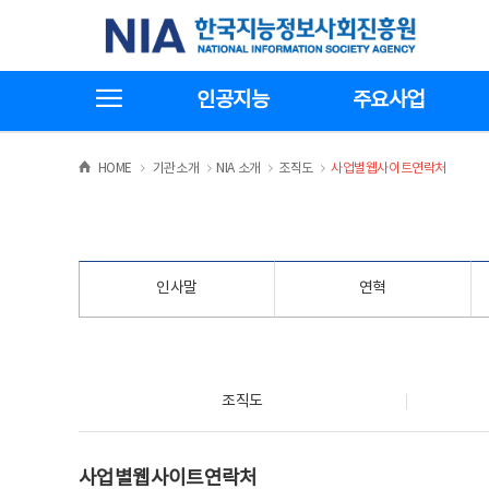
본
전
한국지능정보사회진흥원
문
체
바
메
로
뉴
가
바
전체메뉴보기
기
로
인공지능
주요사업
가
기
>
>
>
>
HOME
기관소개
NIA 소개
조직도
사업별웹사이트연락처
인사말
연혁
조직도
조직도
사업별웹사이트연락처
사업별웹사이트연락처