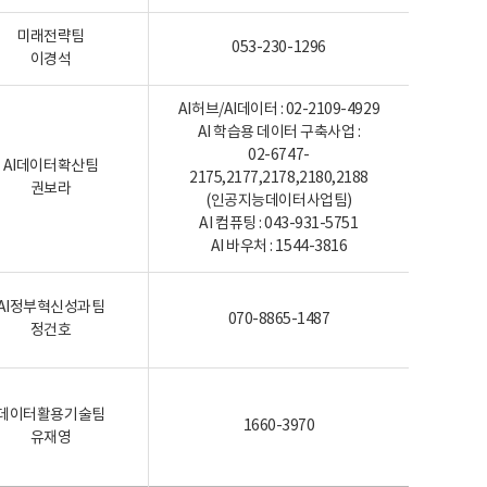
미래전략팀
053-230-1296
이경석
AI허브/AI데이터 : 02-2109-4929
AI 학습용 데이터 구축사업 :
02-6747-
AI데이터확산팀
2175,2177,2178,2180,2188
권보라
(인공지능데이터사업팀)
AI 컴퓨팅 : 043-931-5751
AI 바우처 : 1544-3816
AI정부혁신성과팀
070-8865-1487
정건호
데이터활용기술팀
1660-3970
유재영