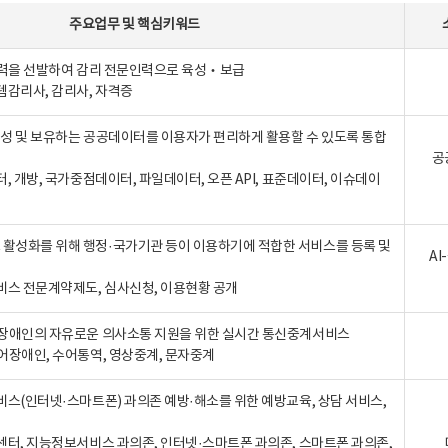
주요업무
및
핵심키워드
인력을 선발하여 감리 전문인력으로 육성‧보급
템감리사, 감리사, 자격증
 생성 및 보유하는 공공데이터를 이용자가 편리하게 활용할 수 있도록 통합
공
터, 개방, 국가중점데이터, 파일데이터, 오픈 API, 표준데이터, 이슈데이
활성화를 위해 행정·국가기관 등이 이용하기에 적합한 서비스를 등록 및
A
비스 전문계약제도, 심사신청, 이용현황 공개
장애인의 자유로운 의사소통 지원을 위한 실시간 통신중계서비스
어장애인, 수어통역, 영상중계, 문자중계
비스(인터넷·스마트폰) 과의존 예방·해소를 위한 예방교육, 상담 서비스,
센터, 지능정보서비스 과의존, 인터넷·스마트폰 과의존, 스마트폰 과의존,