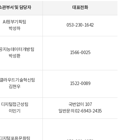
소관부서 및 담당자
대표전화
AI정부기획팀
053-230-1642
박성하
공지능데이터개방팀
1566-0025
박성환
I-클라우드기술혁신팀
1522-0089
김현우
디지털접근성팀
국번없이 107
이민기
일반문의 02-6943-2435
디지털포용문화팀