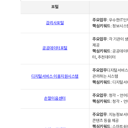
사업별웹사이트연락처 - 포털, 주요업무및 핵심키워드, 소관부서 및 담당자, 대표전화로 구성됨
포털
주요업무
: 우수한IT
감리사포털
핵심키워드
: 정보시스
주요업무
: 각 기관이
제공
공공데이터포털
핵심키워드
: 공공데이
터, 추천데이터
주요업무
디지털서비스 
디지털서비스 이용지원시스템
관리하는 시스템
핵심키워드
: 디지털서
주요업무
: 청각‧언어
손말이음센터
핵심키워드
: 청각‧언
주요업무
: 지능정보서
콘텐츠 등을 제공
핵심키워드
: 스마트쉼