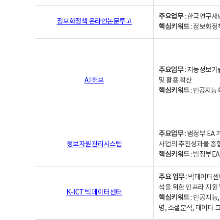
주요업무
: 한국연구재
정보화정책 온라인논문투고
핵심키워드
: 정보화정책,
주요업무
: 지능정보기
AI 허브
및 활용 확산
핵심키워드
:
인공지능 학
주요업무
: 범정부 E
정보자원관리시스템
사업의 추진성과를 종
핵심키워드
: 범정부E
주요 업무
: 빅데이터센
석을 위한 인프라 지원 
K-ICT 빅데이터센터
핵심키워드
: 인공지능
명, 소셜분석, 데이터 