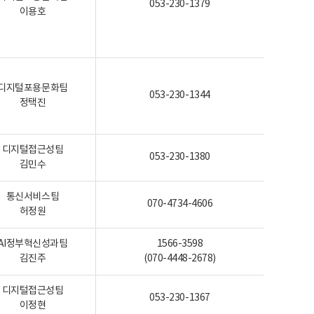
053-230-1379
이용호
디지털포용문화팀
053-230-1344
정택진
디지털접근성팀
053-230-1380
김민수
통신서비스팀
070-4734-4606
허정원
AI정부혁신성과팀
1566-3598
김진주
(070-4448-2678)
디지털접근성팀
053-230-1367
이정현