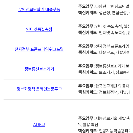
주요업무
: 다양한 무인정보단말기
무인정보단말기 UI플랫폼
핵심키워드
: 접근성, 웹접근성,
주요업무
: 인터넷 속도측정, 웹접
인터넷품질측정
핵심키워드
: 인터넷 속도측정, 
주요업무
: 전자정부 표준프레임워
전자정부 표준프레임워크포털
핵심키워드
: 다운로드, 개발가이
주요업무
: 정보통신보조기기 보급
정보통신보조기기
핵심키워드
: 보조기기, 정보통신
주요업무
: 한국연구재단의 등재
정보화정책 온라인논문투고
핵심키워드
: 정보화정책, 저널, 논문,
주요업무
: 지능정보기술 개발 촉
AI 허브
및 활용 확산
핵심키워드
:
인공지능 학습용 데이터,