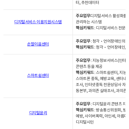
터, 추천데이터
주요업무
디지털서비스 활성화를 위
디지털서비스 이용지원시스템
관리하는 시스템
핵심키워드
: 디지털서비스 전문계
주요업무
: 청각‧언어장애인의 
손말이음센터
핵심키워드
: 청각‧언어장애인, 
주요업무
: 지능정보서비스(인터넷
콘텐츠 등을 제공
핵심키워드
: 스마트쉼센터, 지능
스마트쉼센터
스마트폰 중독, 예방교육, 센터내
조사, 인터넷중독 전문상담사 자격
동본부, 과의존 실태조사, 과의존
주요업무
: 디지털윤리 콘텐츠 지원
핵심키워드
: 방송통신위원회, 방
디지털윤리
예방, 사이버폭력, 아인세, 아름다
디지털시민