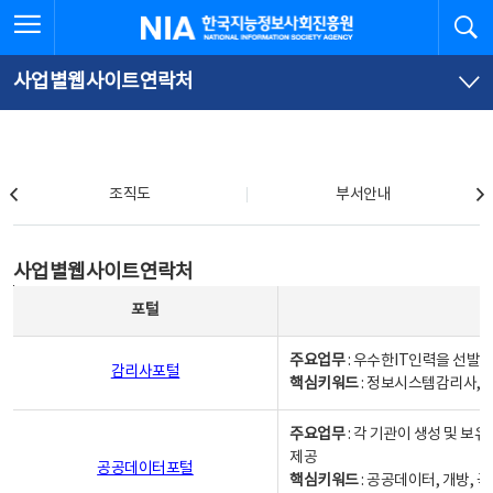
본
전
전체메뉴 열기
검
한국지능정보사회진흥원
문
체
바
메
로
뉴
가
바
사업별웹사이트연락처
기
로
가
기
조직도
조직도
부서안내
사업별웹사이트연락처
사업별웹사이트연락처
사업별웹사이트연락처 - 포털, 주요업무및 핵심키워드, 소관부서 및 담당자, 대표전화로 구성됨
포털
주요업무
: 우수한IT인력을 선발
감리사포털
핵심키워드
: 정보시스템감리사, 
주요업무
: 각 기관이 생성 및 
제공
공공데이터포털
핵심키워드
: 공공데이터, 개방, 