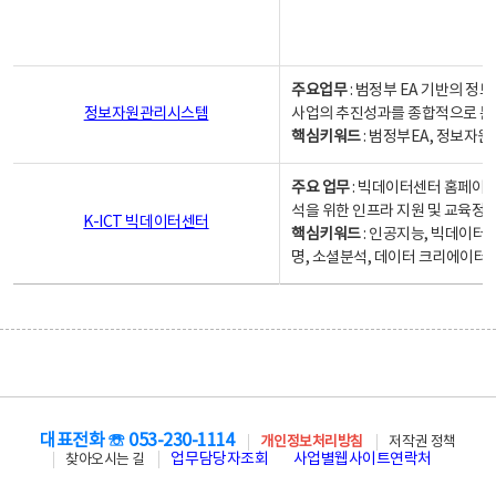
주요업무
: 범정부 EA 기반의 
정보자원관리시스템
사업의 추진성과를 종합적으로 분
핵심키워드
: 범정부EA, 정보
주요 업무
: 빅데이터센터 홈페이지
석을 위한 인프라 지원 및 교육정보
K-ICT 빅데이터센터
핵심키워드
: 인공지능, 빅데이터
명, 소셜분석, 데이터 크리에이터 
대표전화 ☏ 053-230-1114
개인정보처리방침
저작권 정책
업무담당자조회
사업별웹사이트연락처
찾아오시는 길