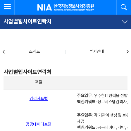
본
전
전체메뉴 열기
검
한국지능정보사회진흥원
문
체
바
메
로
뉴
가
바
사업별웹사이트연락처
기
로
가
기
조직도
조직도
부서안내
사업별웹사이트연락처
사업별웹사이트연락처
사업별웹사이트연락처 - 포털, 주요업무및 핵심키워드, 소관부서 및 담당자, 대표전화로 구성됨
포털
주요업무
: 우수한IT인력을 선발
감리사포털
핵심키워드
: 정보시스템감리사, 
주요업무
: 각 기관이 생성 및 
제공
공공데이터포털
핵심키워드
: 공공데이터, 개방, 