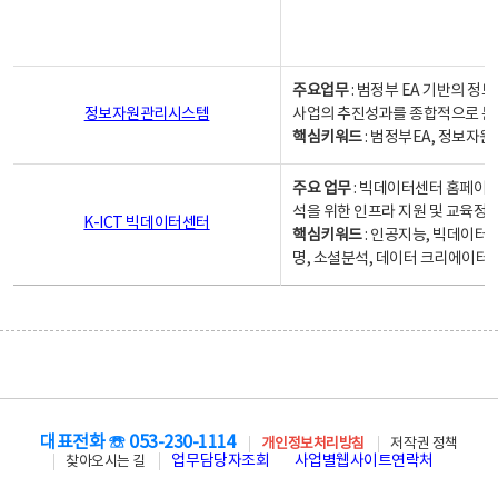
주요업무
: 범정부 EA 기반의 
정보자원관리시스템
사업의 추진성과를 종합적으로 분
핵심키워드
: 범정부EA, 정보
주요 업무
: 빅데이터센터 홈페이지
석을 위한 인프라 지원 및 교육정보
K-ICT 빅데이터센터
핵심키워드
: 인공지능, 빅데이터
명, 소셜분석, 데이터 크리에이터 
대표전화 ☏ 053-230-1114
개인정보처리방침
저작권 정책
업무담당자조회
사업별웹사이트연락처
찾아오시는 길