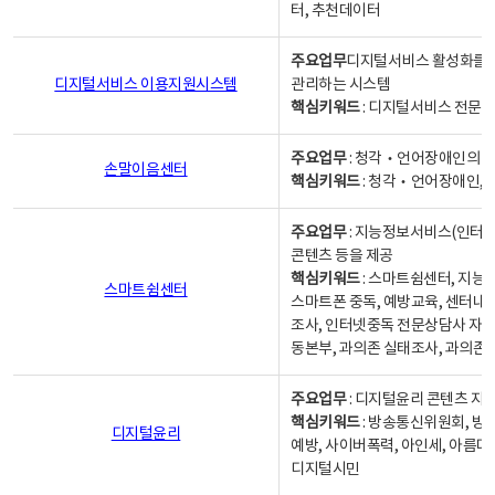
터, 추천데이터
주요업무
디지털서비스 활성화를 위
디지털서비스 이용지원시스템
관리하는 시스템
핵심키워드
: 디지털서비스 전문계
주요업무
: 청각‧언어장애인의 
손말이음센터
핵심키워드
: 청각‧언어장애인, 
주요업무
: 지능정보서비스(인터넷
콘텐츠 등을 제공
핵심키워드
: 스마트쉼센터, 지능
스마트쉼센터
스마트폰 중독, 예방교육, 센터내
조사, 인터넷중독 전문상담사 자격
동본부, 과의존 실태조사, 과의존
주요업무
: 디지털윤리 콘텐츠 지원
핵심키워드
: 방송통신위원회, 방
디지털윤리
예방, 사이버폭력, 아인세, 아름다
디지털시민