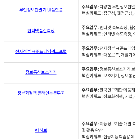
주요업무
: 다양한 무인정보단말기
무인정보단말기 UI플랫폼
핵심키워드
: 접근성, 웹접근성,
주요업무
: 인터넷 속도측정, 웹접
인터넷품질측정
핵심키워드
: 인터넷 속도측정, 
주요업무
: 전자정부 표준프레임워
전자정부 표준프레임워크포털
핵심키워드
: 다운로드, 개발가이
주요업무
: 정보통신보조기기 보급
정보통신보조기기
핵심키워드
: 보조기기, 정보통신
주요업무
: 한국연구재단의 등재
정보화정책 온라인논문투고
핵심키워드
: 정보화정책, 저널, 논문,
주요업무
: 지능정보기술 개발 촉
AI 허브
및 활용 확산
핵심키워드
:
인공지능 학습용 데이터,