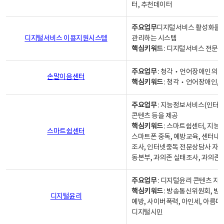
터, 추천데이터
주요업무
디지털서비스 활성화를 위
디지털서비스 이용지원시스템
관리하는 시스템
핵심키워드
: 디지털서비스 전문계
주요업무
: 청각‧언어장애인의 
손말이음센터
핵심키워드
: 청각‧언어장애인, 
주요업무
: 지능정보서비스(인터넷
콘텐츠 등을 제공
핵심키워드
: 스마트쉼센터, 지능
스마트쉼센터
스마트폰 중독, 예방교육, 센터내
조사, 인터넷중독 전문상담사 자격
동본부, 과의존 실태조사, 과의존
주요업무
: 디지털윤리 콘텐츠 지원
핵심키워드
: 방송통신위원회, 방
디지털윤리
예방, 사이버폭력, 아인세, 아름다
디지털시민