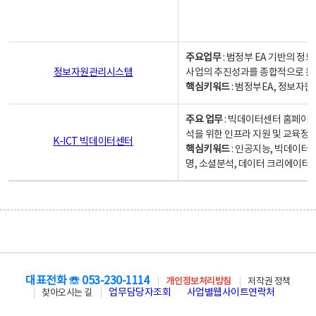
주요업무
: 범정부 EA 기반의 
정보자원관리시스템
사업의 추진성과를 종합적으로 분
핵심키워드
: 범정부EA, 정보
주요 업무
: 빅데이터센터 홈페이지
석을 위한 인프라 지원 및 교육정보
K-ICT 빅데이터센터
핵심키워드
: 인공지능, 빅데이터
명, 소셜분석, 데이터 크리에이터 
대표전화 ☏ 053-230-1114
개인정보처리방침
저작권 정책
업무담당자조회
사업별웹사이트연락처
찾아오시는 길