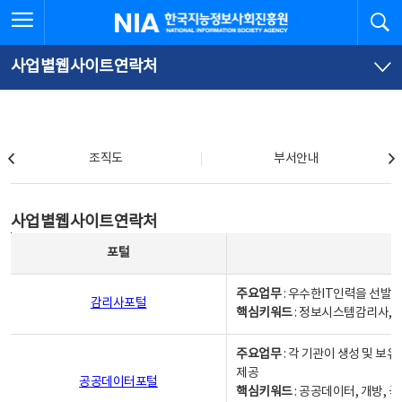
본
전
전체메뉴 열기
검
한국지능정보사회진흥원
문
체
바
메
로
뉴
가
바
사업별웹사이트연락처
기
로
가
기
조직도
조직도
부서안내
사업별웹사이트연락처
사업별웹사이트연락처
사업별웹사이트연락처 - 포털, 주요업무및 핵심키워드, 소관부서 및 담당자, 대표전화로 구성됨
포털
주요업무
: 우수한IT인력을 선발
감리사포털
핵심키워드
: 정보시스템감리사, 
주요업무
: 각 기관이 생성 및 
제공
공공데이터포털
핵심키워드
: 공공데이터, 개방, 