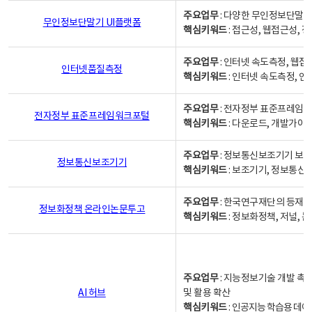
주요업무
: 다양한 무인정보단말기
무인정보단말기 UI플랫폼
핵심키워드
: 접근성, 웹접근성,
주요업무
: 인터넷 속도측정, 웹접
인터넷품질측정
핵심키워드
: 인터넷 속도측정, 
주요업무
: 전자정부 표준프레임워
전자정부 표준프레임워크포털
핵심키워드
: 다운로드, 개발가이
주요업무
: 정보통신보조기기 보급
정보통신보조기기
핵심키워드
: 보조기기, 정보통신
주요업무
: 한국연구재단의 등재
정보화정책 온라인논문투고
핵심키워드
: 정보화정책, 저널, 논문,
주요업무
: 지능정보기술 개발 촉
AI 허브
및 활용 확산
핵심키워드
:
인공지능 학습용 데이터,