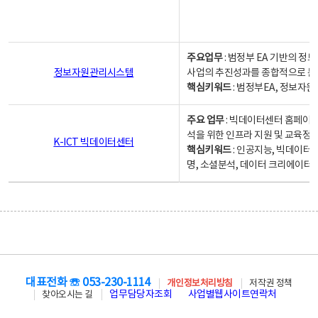
주요업무
: 범정부 EA 기반의 
정보자원관리시스템
사업의 추진성과를 종합적으로 분
핵심키워드
: 범정부EA, 정보
주요 업무
: 빅데이터센터 홈페이지
석을 위한 인프라 지원 및 교육정보
K-ICT 빅데이터센터
핵심키워드
: 인공지능, 빅데이터
명, 소셜분석, 데이터 크리에이터 
대표전화 ☏ 053-230-1114
개인정보처리방침
저작권 정책
업무담당자조회
사업별웹사이트연락처
찾아오시는 길