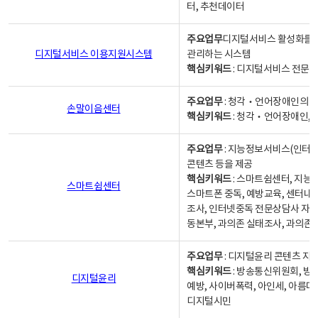
터, 추천데이터
주요업무
디지털서비스 활성화를 위
디지털서비스 이용지원시스템
관리하는 시스템
핵심키워드
: 디지털서비스 전문계
주요업무
: 청각‧언어장애인의 
손말이음센터
핵심키워드
: 청각‧언어장애인, 
주요업무
: 지능정보서비스(인터넷
콘텐츠 등을 제공
핵심키워드
: 스마트쉼센터, 지능
스마트쉼센터
스마트폰 중독, 예방교육, 센터내
조사, 인터넷중독 전문상담사 자격
동본부, 과의존 실태조사, 과의존
주요업무
: 디지털윤리 콘텐츠 지원
핵심키워드
: 방송통신위원회, 방
디지털윤리
예방, 사이버폭력, 아인세, 아름다
디지털시민