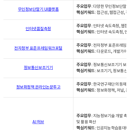
주요업무
: 다양한 무인정보단말기
무인정보단말기 UI플랫폼
핵심키워드
: 접근성, 웹접근성,
주요업무
: 인터넷 속도측정, 웹접
인터넷품질측정
핵심키워드
: 인터넷 속도측정, 
주요업무
: 전자정부 표준프레임워
전자정부 표준프레임워크포털
핵심키워드
: 다운로드, 개발가이
주요업무
: 정보통신보조기기 보급
정보통신보조기기
핵심키워드
: 보조기기, 정보통신
주요업무
: 한국연구재단의 등재
정보화정책 온라인논문투고
핵심키워드
: 정보화정책, 저널, 논문,
주요업무
: 지능정보기술 개발 촉
AI 허브
및 활용 확산
핵심키워드
:
인공지능 학습용 데이터,