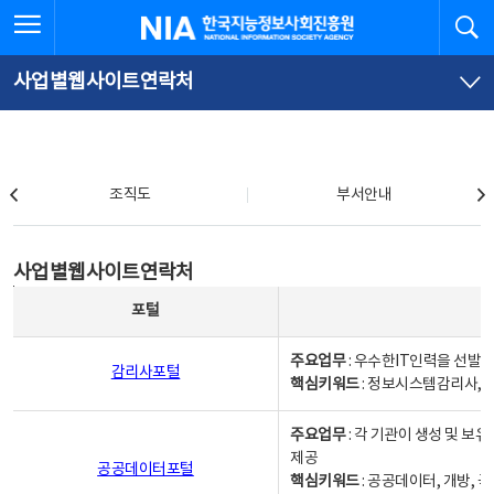
본
전
전체메뉴 열기
검
한국지능정보사회진흥원
문
체
바
메
로
뉴
가
바
사업별웹사이트연락처
기
로
가
기
조직도
조직도
부서안내
사업별웹사이트연락처
사업별웹사이트연락처
사업별웹사이트연락처 - 포털, 주요업무및 핵심키워드, 소관부서 및 담당자, 대표전화로 구성됨
포털
주요업무
: 우수한IT인력을 선발
감리사포털
핵심키워드
: 정보시스템감리사, 
주요업무
: 각 기관이 생성 및 
제공
공공데이터포털
핵심키워드
: 공공데이터, 개방, 