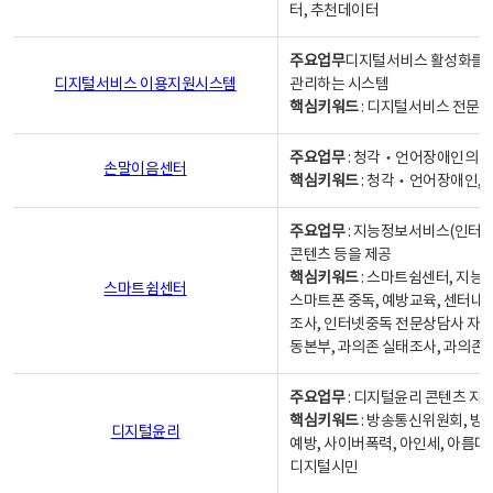
터, 추천데이터
주요업무
디지털서비스 활성화를 위
디지털서비스 이용지원시스템
관리하는 시스템
핵심키워드
: 디지털서비스 전문계
주요업무
: 청각‧언어장애인의 
손말이음센터
핵심키워드
: 청각‧언어장애인, 
주요업무
: 지능정보서비스(인터넷
콘텐츠 등을 제공
핵심키워드
: 스마트쉼센터, 지능
스마트쉼센터
스마트폰 중독, 예방교육, 센터내
조사, 인터넷중독 전문상담사 자격
동본부, 과의존 실태조사, 과의존
주요업무
: 디지털윤리 콘텐츠 지원
핵심키워드
: 방송통신위원회, 방
디지털윤리
예방, 사이버폭력, 아인세, 아름다
디지털시민