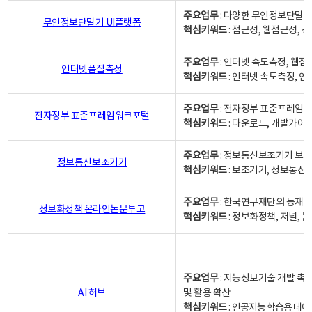
주요업무
: 다양한 무인정보단말기
무인정보단말기 UI플랫폼
핵심키워드
: 접근성, 웹접근성,
주요업무
: 인터넷 속도측정, 웹접
인터넷품질측정
핵심키워드
: 인터넷 속도측정, 
주요업무
: 전자정부 표준프레임워
전자정부 표준프레임워크포털
핵심키워드
: 다운로드, 개발가이
주요업무
: 정보통신보조기기 보급
정보통신보조기기
핵심키워드
: 보조기기, 정보통신
주요업무
: 한국연구재단의 등재
정보화정책 온라인논문투고
핵심키워드
: 정보화정책, 저널, 논문,
주요업무
: 지능정보기술 개발 촉
AI 허브
및 활용 확산
핵심키워드
:
인공지능 학습용 데이터,