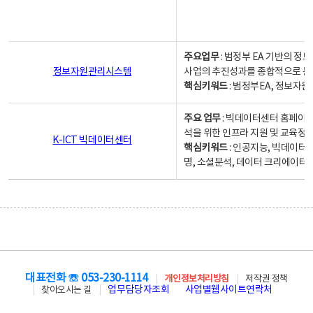
주요업무
: 범정부 EA 기반의 
정보자원관리시스템
사업의 추진성과를 종합적으로 분
핵심키워드
: 범정부EA, 정보
주요 업무
: 빅데이터센터 홈페이지
석을 위한 인프라 지원 및 교육정보
K-ICT 빅데이터센터
핵심키워드
: 인공지능, 빅데이터
명, 소셜분석, 데이터 크리에이터 
대표전화 ☏ 053-230-1114
개인정보처리방침
저작권 정책
업무담당자조회
사업별웹사이트연락처
찾아오시는 길