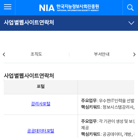
본
전
전체메뉴 열기
검
한국지능정보사회진흥원
문
체
바
메
로
뉴
가
바
사업별웹사이트연락처
기
로
가
기
조직도
조직도
부서안내
사업별웹사이트연락처
사업별웹사이트연락처
사업별웹사이트연락처 - 포털, 주요업무및 핵심키워드, 소관부서 및 담당자, 대표전화로 구성됨
포털
주요업무
: 우수한IT인력을 선발
감리사포털
핵심키워드
: 정보시스템감리사, 
주요업무
: 각 기관이 생성 및 
제공
공공데이터포털
핵심키워드
: 공공데이터, 개방, 