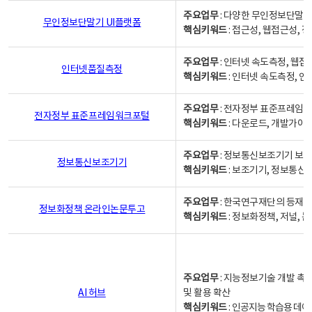
주요업무
: 다양한 무인정보단말기
무인정보단말기 UI플랫폼
핵심키워드
: 접근성, 웹접근성,
주요업무
: 인터넷 속도측정, 웹접
인터넷품질측정
핵심키워드
: 인터넷 속도측정, 
주요업무
: 전자정부 표준프레임워
전자정부 표준프레임워크포털
핵심키워드
: 다운로드, 개발가이
주요업무
: 정보통신보조기기 보급
정보통신보조기기
핵심키워드
: 보조기기, 정보통신
주요업무
: 한국연구재단의 등재
정보화정책 온라인논문투고
핵심키워드
: 정보화정책, 저널, 논문,
주요업무
: 지능정보기술 개발 촉
AI 허브
및 활용 확산
핵심키워드
:
인공지능 학습용 데이터,