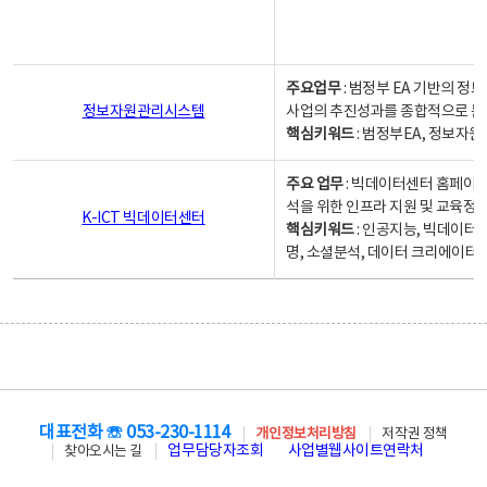
주요업무
: 범정부 EA 기반의 
정보자원관리시스템
사업의 추진성과를 종합적으로 분
핵심키워드
: 범정부EA, 정보
주요 업무
: 빅데이터센터 홈페이지
석을 위한 인프라 지원 및 교육정보
K-ICT 빅데이터센터
핵심키워드
: 인공지능, 빅데이터
명, 소셜분석, 데이터 크리에이터 
대표전화 ☏ 053-230-1114
개인정보처리방침
저작권 정책
업무담당자조회
사업별웹사이트연락처
찾아오시는 길