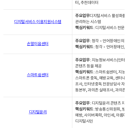
터, 추천데이터
주요업무
디지털서비스 활성화를 위
디지털서비스 이용지원시스템
관리하는 시스템
핵심키워드
: 디지털서비스 전문계
주요업무
: 청각‧언어장애인의 
손말이음센터
핵심키워드
: 청각‧언어장애인, 
주요업무
: 지능정보서비스(인터넷
콘텐츠 등을 제공
핵심키워드
: 스마트쉼센터, 지능
스마트쉼센터
스마트폰 중독, 예방교육, 센터내
조사, 인터넷중독 전문상담사 자격
동본부, 과의존 실태조사, 과의존
주요업무
: 디지털윤리 콘텐츠 지원
핵심키워드
: 방송통신위원회, 방
디지털윤리
예방, 사이버폭력, 아인세, 아름다
디지털시민