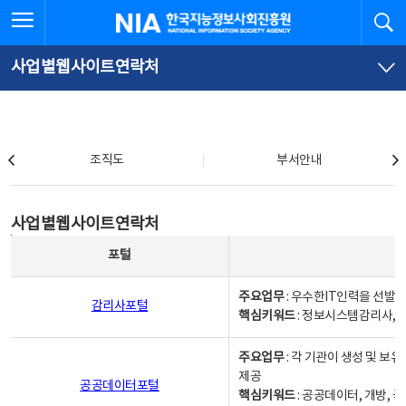
본
전
전체메뉴 열기
검
한국지능정보사회진흥원
문
체
바
메
로
뉴
가
바
사업별웹사이트연락처
기
로
가
기
조직도
조직도
부서안내
사업별웹사이트연락처
사업별웹사이트연락처
사업별웹사이트연락처 - 포털, 주요업무및 핵심키워드, 소관부서 및 담당자, 대표전화로 구성됨
포털
주요업무
: 우수한IT인력을 선발
감리사포털
핵심키워드
: 정보시스템감리사, 
주요업무
: 각 기관이 생성 및 
제공
공공데이터포털
핵심키워드
: 공공데이터, 개방, 