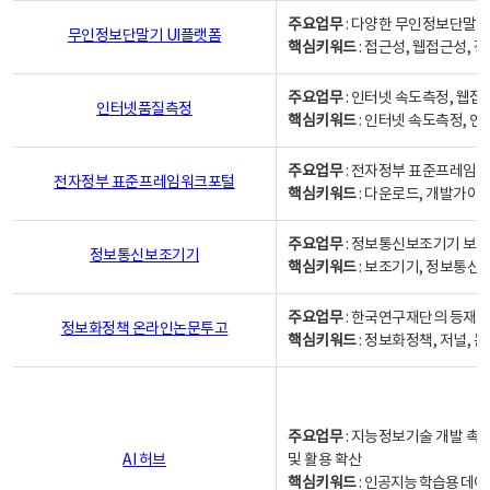
주요업무
: 다양한 무인정보단말기
무인정보단말기 UI플랫폼
핵심키워드
: 접근성, 웹접근성,
주요업무
: 인터넷 속도측정, 웹접
인터넷품질측정
핵심키워드
: 인터넷 속도측정, 
주요업무
: 전자정부 표준프레임워
전자정부 표준프레임워크포털
핵심키워드
: 다운로드, 개발가이
주요업무
: 정보통신보조기기 보급
정보통신보조기기
핵심키워드
: 보조기기, 정보통신
주요업무
: 한국연구재단의 등재
정보화정책 온라인논문투고
핵심키워드
: 정보화정책, 저널, 논문,
주요업무
: 지능정보기술 개발 촉
AI 허브
및 활용 확산
핵심키워드
:
인공지능 학습용 데이터,