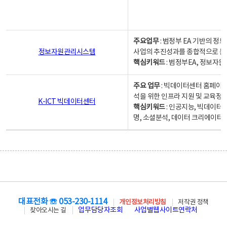
주요업무
: 범정부 EA 기반의 
정보자원관리시스템
사업의 추진성과를 종합적으로 분
핵심키워드
: 범정부EA, 정보
주요 업무
: 빅데이터센터 홈페이지
석을 위한 인프라 지원 및 교육정보
K-ICT 빅데이터센터
핵심키워드
: 인공지능, 빅데이터
명, 소셜분석, 데이터 크리에이터 
대표전화 ☏ 053-230-1114
개인정보처리방침
저작권 정책
업무담당자조회
사업별웹사이트연락처
찾아오시는 길