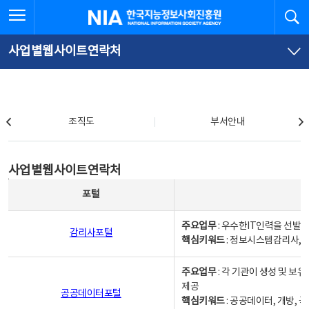
본
전
전체메뉴 열기
검
한국지능정보사회진흥원
문
체
바
메
로
뉴
가
바
사업별웹사이트연락처
기
로
가
기
조직도
조직도
부서안내
사업별웹사이트연락처
사업별웹사이트연락처
사업별웹사이트연락처 - 포털, 주요업무및 핵심키워드, 소관부서 및 담당자, 대표전화로 구성됨
포털
주요업무
: 우수한IT인력을 선발
감리사포털
핵심키워드
: 정보시스템감리사, 
주요업무
: 각 기관이 생성 및 
제공
공공데이터포털
핵심키워드
: 공공데이터, 개방, 