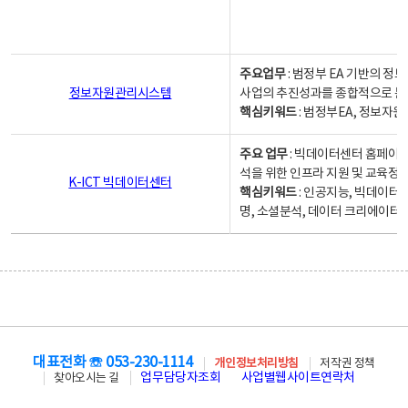
주요업무
: 범정부 EA 기반의 
정보자원관리시스템
사업의 추진성과를 종합적으로 분
핵심키워드
: 범정부EA, 정보
주요 업무
: 빅데이터센터 홈페이지
석을 위한 인프라 지원 및 교육정보
K-ICT 빅데이터센터
핵심키워드
: 인공지능, 빅데이터
명, 소셜분석, 데이터 크리에이터 
대표전화 ☏ 053-230-1114
개인정보처리방침
저작권 정책
업무담당자조회
사업별웹사이트연락처
찾아오시는 길