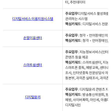
터, 추천데이터
주요업무
디지털서비스 활성화를 위
디지털서비스 이용지원시스템
관리하는 시스템
핵심키워드
: 디지털서비스 전문계
주요업무
: 청각‧언어장애인의 
손말이음센터
핵심키워드
: 청각‧언어장애인, 
주요업무
: 지능정보서비스(인터넷
콘텐츠 등을 제공
핵심키워드
: 스마트쉼센터, 지능
스마트쉼센터
스마트폰 중독, 예방교육, 센터내
조사, 인터넷중독 전문상담사 자격
동본부, 과의존 실태조사, 과의존
주요업무
: 디지털윤리 콘텐츠 지원
핵심키워드
: 방송통신위원회, 방
디지털윤리
예방, 사이버폭력, 아인세, 아름다
디지털시민