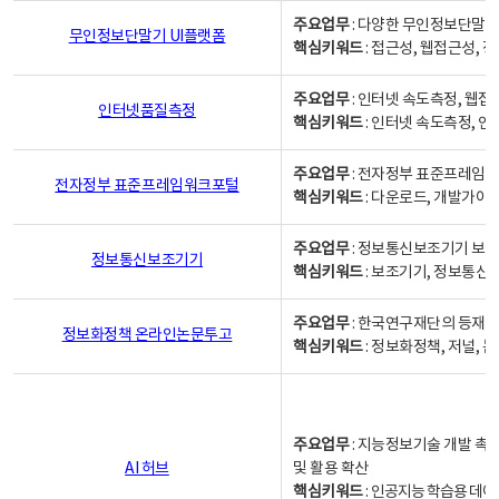
주요업무
: 다양한 무인정보단말기
무인정보단말기 UI플랫폼
핵심키워드
: 접근성, 웹접근성,
주요업무
: 인터넷 속도측정, 웹접
인터넷품질측정
핵심키워드
: 인터넷 속도측정, 
주요업무
: 전자정부 표준프레임워
전자정부 표준프레임워크포털
핵심키워드
: 다운로드, 개발가이
주요업무
: 정보통신보조기기 보급
정보통신보조기기
핵심키워드
: 보조기기, 정보통신
주요업무
: 한국연구재단의 등재
정보화정책 온라인논문투고
핵심키워드
: 정보화정책, 저널, 논문,
주요업무
: 지능정보기술 개발 촉
AI 허브
및 활용 확산
핵심키워드
:
인공지능 학습용 데이터,