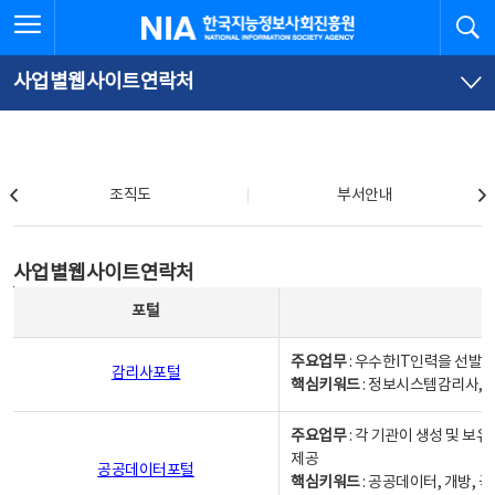
본
전
전체메뉴 열기
검
한국지능정보사회진흥원
문
체
바
메
로
뉴
가
바
사업별웹사이트연락처
기
로
가
기
조직도
조직도
부서안내
사업별웹사이트연락처
사업별웹사이트연락처
사업별웹사이트연락처 - 포털, 주요업무및 핵심키워드, 소관부서 및 담당자, 대표전화로 구성됨
포털
주요업무
: 우수한IT인력을 선발
감리사포털
핵심키워드
: 정보시스템감리사, 
주요업무
: 각 기관이 생성 및 
제공
공공데이터포털
핵심키워드
: 공공데이터, 개방, 