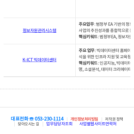
주요업무
: 범정부 EA 기반의 
정보자원관리시스템
사업의 추진성과를 종합적으로 분
핵심키워드
: 범정부EA, 정보
주요 업무
: 빅데이터센터 홈페이지
석을 위한 인프라 지원 및 교육정보
K-ICT 빅데이터센터
핵심키워드
: 인공지능, 빅데이터
명, 소셜분석, 데이터 크리에이터 
대표전화 ☏ 053-230-1114
개인정보처리방침
저작권 정책
업무담당자조회
사업별웹사이트연락처
찾아오시는 길