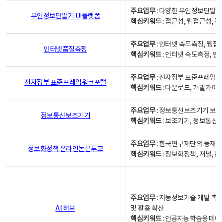
주요업무
: 다양한 무인정보단말기
무인정보단말기 UI플랫폼
핵심키워드
: 접근성, 웹접근성,
주요업무
: 인터넷 속도측정, 웹접
인터넷품질측정
핵심키워드
: 인터넷 속도측정, 
주요업무
: 전자정부 표준프레임워
전자정부 표준프레임워크포털
핵심키워드
: 다운로드, 개발가이
주요업무
: 정보통신보조기기 보급
정보통신보조기기
핵심키워드
: 보조기기, 정보통신
주요업무
: 한국연구재단의 등재
정보화정책 온라인논문투고
핵심키워드
: 정보화정책, 저널, 논문,
주요업무
: 지능정보기술 개발 촉
AI 허브
및 활용 확산
핵심키워드
:
인공지능 학습용 데이터,