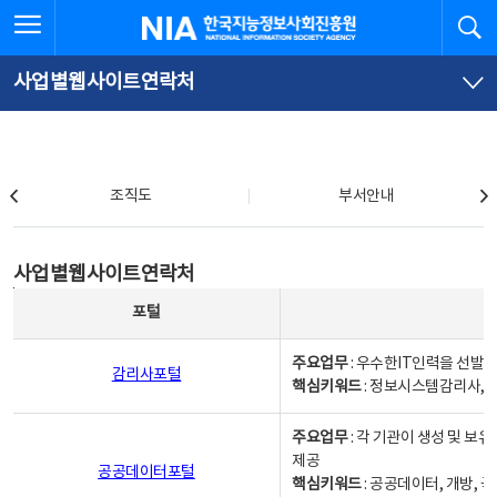
본
전
전체메뉴 열기
검
한국지능정보사회진흥원
문
체
바
메
로
뉴
가
바
사업별웹사이트연락처
기
로
가
기
조직도
조직도
부서안내
사업별웹사이트연락처
사업별웹사이트연락처
사업별웹사이트연락처 - 포털, 주요업무및 핵심키워드, 소관부서 및 담당자, 대표전화로 구성됨
포털
주요업무
: 우수한IT인력을 선발
감리사포털
핵심키워드
: 정보시스템감리사, 
주요업무
: 각 기관이 생성 및 
제공
공공데이터포털
핵심키워드
: 공공데이터, 개방, 