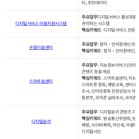
터, 추천데이터
주요업무
디지털서비스 활성화를 위
디지털서비스 이용지원시스템
관리하는 시스템
핵심키워드
: 디지털서비스 전문계
주요업무
: 청각‧언어장애인의 
손말이음센터
핵심키워드
: 청각‧언어장애인, 
주요업무
: 지능정보서비스(인터넷
콘텐츠 등을 제공
핵심키워드
: 스마트쉼센터, 지능
스마트쉼센터
스마트폰 중독, 예방교육, 센터내
조사, 인터넷중독 전문상담사 자격
동본부, 과의존 실태조사, 과의존
주요업무
: 디지털윤리 콘텐츠 지원
핵심키워드
: 방송통신위원회, 방
디지털윤리
예방, 사이버폭력, 아인세, 아름다
디지털시민