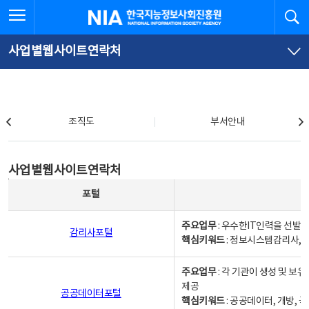
본
전
전체메뉴 열기
검
한국지능정보사회진흥원
문
체
바
메
로
뉴
가
바
사업별웹사이트연락처
기
로
가
기
조직도
조직도
부서안내
사업별웹사이트연락처
사업별웹사이트연락처
사업별웹사이트연락처 - 포털, 주요업무및 핵심키워드, 소관부서 및 담당자, 대표전화로 구성됨
포털
주요업무
: 우수한IT인력을 선발
감리사포털
핵심키워드
: 정보시스템감리사, 
주요업무
: 각 기관이 생성 및 
제공
공공데이터포털
핵심키워드
: 공공데이터, 개방, 