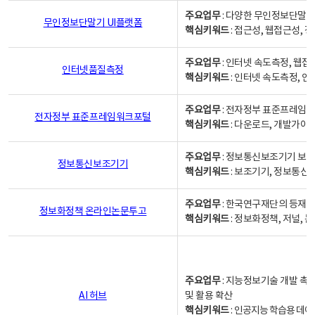
주요업무
: 다양한 무인정보단말기
무인정보단말기 UI플랫폼
핵심키워드
: 접근성, 웹접근성,
주요업무
: 인터넷 속도측정, 웹접
인터넷품질측정
핵심키워드
: 인터넷 속도측정, 
주요업무
: 전자정부 표준프레임워
전자정부 표준프레임워크포털
핵심키워드
: 다운로드, 개발가이
주요업무
: 정보통신보조기기 보급
정보통신보조기기
핵심키워드
: 보조기기, 정보통신
주요업무
: 한국연구재단의 등재
정보화정책 온라인논문투고
핵심키워드
: 정보화정책, 저널, 논문,
주요업무
: 지능정보기술 개발 촉
AI 허브
및 활용 확산
핵심키워드
:
인공지능 학습용 데이터,