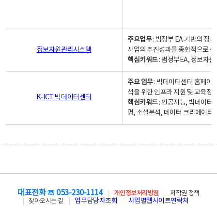
주요업무
: 범정부 EA 기반의 
정보자원관리시스템
사업의 추진성과를 종합적으로 분
핵심키워드
: 범정부EA, 정보
주요 업무
: 빅데이터센터 홈페이지
석을 위한 인프라 지원 및 교육정보
K-ICT 빅데이터센터
핵심키워드
: 인공지능, 빅데이터
명, 소셜분석, 데이터 크리에이터 
대표전화 ☏ 053-230-1114
개인정보처리방침
저작권 정책
업무담당자조회
사업별웹사이트연락처
찾아오시는 길