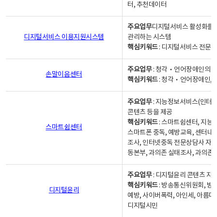
터, 추천데이터
주요업무
디지털서비스 활성화를 위
디지털서비스 이용지원시스템
관리하는 시스템
핵심키워드
: 디지털서비스 전문계
주요업무
: 청각‧언어장애인의 
손말이음센터
핵심키워드
: 청각‧언어장애인, 
주요업무
: 지능정보서비스(인터넷
콘텐츠 등을 제공
핵심키워드
: 스마트쉼센터, 지능
스마트쉼센터
스마트폰 중독, 예방교육, 센터내
조사, 인터넷중독 전문상담사 자격
동본부, 과의존 실태조사, 과의존
주요업무
: 디지털윤리 콘텐츠 지원
핵심키워드
: 방송통신위원회, 방
디지털윤리
예방, 사이버폭력, 아인세, 아름다
디지털시민