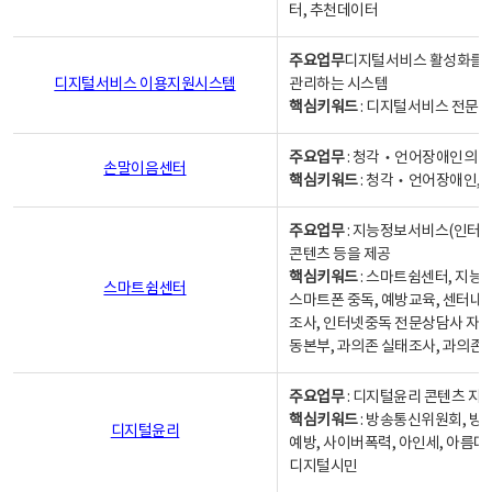
터, 추천데이터
주요업무
디지털서비스 활성화를 위
디지털서비스 이용지원시스템
관리하는 시스템
핵심키워드
: 디지털서비스 전문계
주요업무
: 청각‧언어장애인의 
손말이음센터
핵심키워드
: 청각‧언어장애인, 
주요업무
: 지능정보서비스(인터넷
콘텐츠 등을 제공
핵심키워드
: 스마트쉼센터, 지능
스마트쉼센터
스마트폰 중독, 예방교육, 센터내
조사, 인터넷중독 전문상담사 자격
동본부, 과의존 실태조사, 과의존
주요업무
: 디지털윤리 콘텐츠 지원
핵심키워드
: 방송통신위원회, 방
디지털윤리
예방, 사이버폭력, 아인세, 아름다
디지털시민