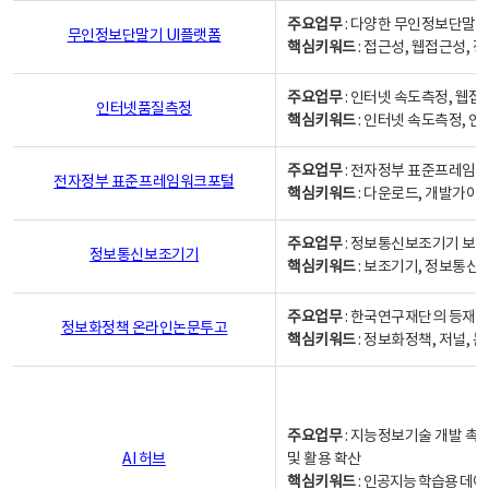
주요업무
: 다양한 무인정보단말기
무인정보단말기 UI플랫폼
핵심키워드
: 접근성, 웹접근성,
주요업무
: 인터넷 속도측정, 웹접
인터넷품질측정
핵심키워드
: 인터넷 속도측정, 
주요업무
: 전자정부 표준프레임워
전자정부 표준프레임워크포털
핵심키워드
: 다운로드, 개발가이
주요업무
: 정보통신보조기기 보급
정보통신보조기기
핵심키워드
: 보조기기, 정보통신
주요업무
: 한국연구재단의 등재
정보화정책 온라인논문투고
핵심키워드
: 정보화정책, 저널, 논문,
주요업무
: 지능정보기술 개발 촉
AI 허브
및 활용 확산
핵심키워드
:
인공지능 학습용 데이터,