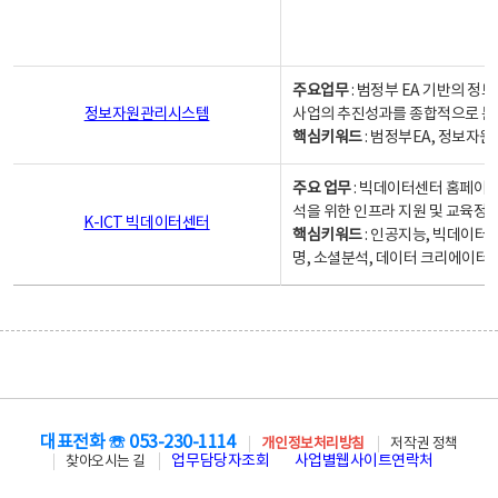
주요업무
: 범정부 EA 기반의 
정보자원관리시스템
사업의 추진성과를 종합적으로 분
핵심키워드
: 범정부EA, 정보
주요 업무
: 빅데이터센터 홈페이지
석을 위한 인프라 지원 및 교육정보
K-ICT 빅데이터센터
핵심키워드
: 인공지능, 빅데이터
명, 소셜분석, 데이터 크리에이터 
대표전화 ☏ 053-230-1114
개인정보처리방침
저작권 정책
업무담당자조회
사업별웹사이트연락처
찾아오시는 길