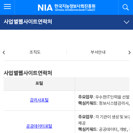
본
전
전체메뉴 열기
검
한국지능정보사회진흥원
문
체
바
메
로
뉴
가
바
사업별웹사이트연락처
기
로
가
기
조직도
조직도
부서안내
사업별웹사이트연락처
사업별웹사이트연락처
사업별웹사이트연락처 - 포털, 주요업무및 핵심키워드, 소관부서 및 담당자, 대표전화로 구성됨
포털
주요업무
: 우수한IT인력을 선발
감리사포털
핵심키워드
: 정보시스템감리사, 
주요업무
: 각 기관이 생성 및 
제공
공공데이터포털
핵심키워드
: 공공데이터, 개방, 