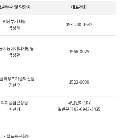
소관부서 및 담당자
대표전화
AI정부기획팀
053-230-1642
박성하
공지능데이터개방팀
1566-0025
박성환
I-클라우드기술혁신팀
1522-0089
김현우
디지털접근성팀
국번없이 107
이민기
일반문의 02-6943-2435
디지털포용문화팀