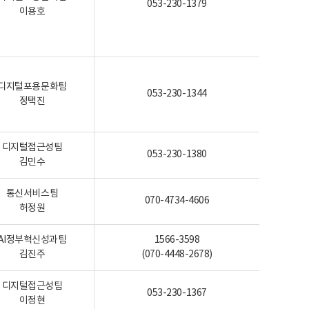
053-230-1379
이용호
디지털포용문화팀
053-230-1344
정택진
디지털접근성팀
053-230-1380
김민수
통신서비스팀
070-4734-4606
허정원
AI정부혁신성과팀
1566-3598
김진주
(070-4448-2678)
디지털접근성팀
053-230-1367
이정현