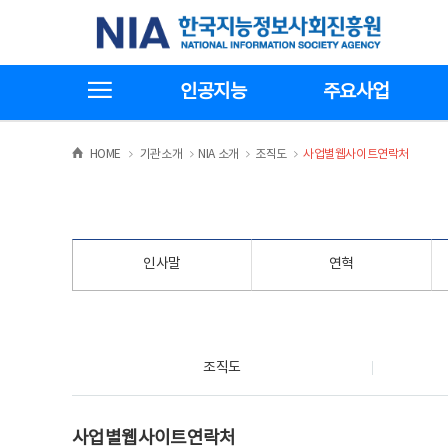
본
전
한국지능정보사회진흥원
문
체
바
메
로
뉴
가
바
전체메뉴보기
기
로
인공지능
주요사업
가
기
>
>
>
>
HOME
기관소개
NIA 소개
조직도
사업별웹사이트연락처
인사말
연혁
조직도
조직도
사업별웹사이트연락처
사업별웹사이트연락처