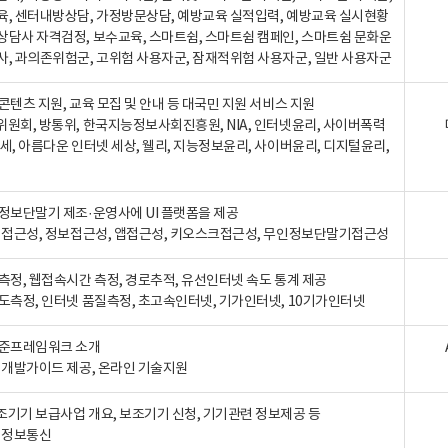
육, 센터내방상담, 가정방문상담, 예방교육 실적입력, 예방교육 실시현황
상담사 자격검정, 보수교육, 스마트쉼, 스마트쉼 캠페인, 스마트쉼 문화운
사, 과의존위험군, 고위험 사용자군, 잠재적위험 사용자군, 일반 사용자군
콘텐츠 지원, 교육 모집 및 안내 등 대국민 지원 서비스 지원
위원회, 방통위, 한국지능정보사회진흥원, NIA, 인터넷윤리, 사이버폭력
세, 아름다운 인터넷 세상, 웰리, 지능정보윤리, 사이버윤리, 디지털윤리,
인정보단말기 제조·운영사에 UI 플랫폼을 제공
 웹접근성, 정보접근성, 앱접근성, 키오스크접근성, 무인정보단말기접근성
도측정, 웹접속시간 측정, 경로추적, 유선인터넷 속도 통계 제공
속도측정, 인터넷 품질측정, 초고속인터넷, 기가인터넷, 10기가인터넷
표준프레임워크 소개
, 개발가이드 제공, 온라인 기술지원
조기기 보급사업 개요, 보조기기 신청, 기기관련 정보제공 등
, 정보통신