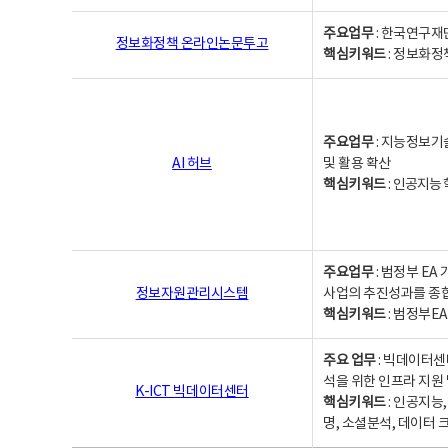
주요업무
: 한국연구재
정보화정책 온라인논문투고
핵심키워드
: 정보화정책,
주요업무
: 지능정보기
AI 허브
및 활용 확산
핵심키워드
:
인공지능 학
주요업무
: 범정부 E
정보자원관리시스템
사업의 추진성과를 종
핵심키워드
: 범정부E
주요 업무
: 빅데이터센
석을 위한 인프라 지원 
K-ICT 빅데이터센터
핵심키워드
: 인공지능
명, 소셜분석, 데이터 