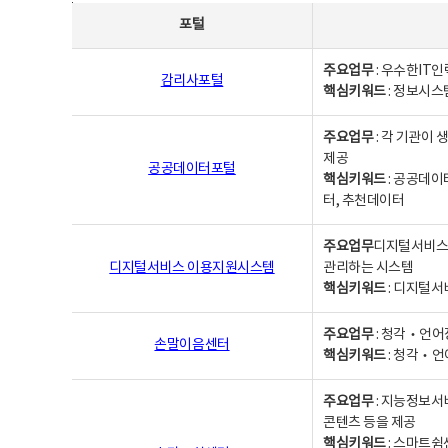
사업별웹사이트연락처 - 포털, 주요업무및 핵심키워드, 소관부서 및 담당자, 대표전화로 구성됨
포털
주요업무
: 우수한IT
감리사포털
핵심키워드
: 정보시스
주요업무
: 각 기관이
제공
공공데이터포털
핵심키워드
: 공공데이
터, 추천데이터
주요업무
디지털서비스 
디지털서비스 이용지원시스템
관리하는 시스템
핵심키워드
: 디지털서
주요업무
: 청각‧언어
손말이음센터
핵심키워드
: 청각‧언
주요업무
: 지능정보서
콘텐츠 등을 제공
핵심키워드
: 스마트쉼