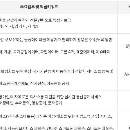
주요업무
및
핵심키워드
인력을 선발하여 감리 전문인력으로 육성‧보급
템감리사, 감리사, 자격증
 생성 및 보유하는 공공데이터를 이용자가 편리하게 활용할 수 있도록 통합
공
터, 개방, 국가중점데이터, 파일데이터, 오픈 API, 표준데이터, 이슈데이
활성화를 위해 행정·국가기관 등이 이용하기에 적합한 서비스를 등록 및
A
비스 전문계약제도, 심사신청, 이용현황 공개
장애인의 자유로운 의사소통 지원을 위한 실시간 통신중계서비스
어장애인, 수어통역, 영상중계, 문자중계
비스(인터넷·스마트폰) 과의존 예방·해소를 위한 예방교육, 상담 서비스,
센터, 지능정보서비스 과의존, 인터넷·스마트폰 과의존, 스마트폰 과의존,