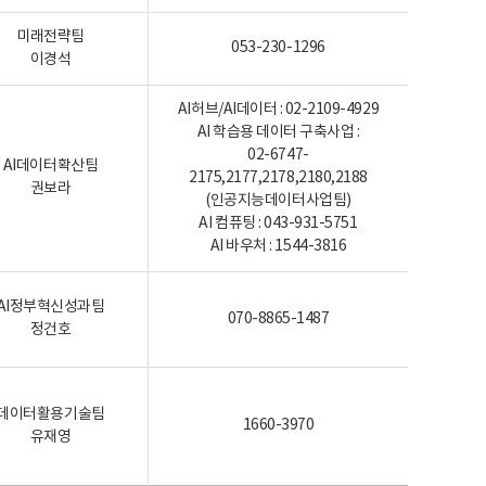
미래전략팀
053-230-1296
이경석
AI허브/AI데이터 : 02-2109-4929
AI 학습용 데이터 구축사업 :
02-6747-
AI데이터확산팀
2175,2177,2178,2180,2188
권보라
(인공지능데이터사업팀)
AI 컴퓨팅 : 043-931-5751
AI 바우처 : 1544-3816
AI정부혁신성과팀
070-8865-1487
정건호
데이터활용기술팀
1660-3970
유재영