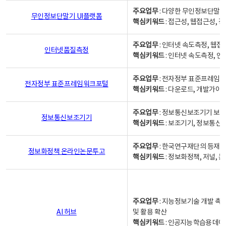
주요업무
: 다양한 무인정보단말기
무인정보단말기 UI플랫폼
핵심키워드
: 접근성, 웹접근성,
주요업무
: 인터넷 속도측정, 웹접
인터넷품질측정
핵심키워드
: 인터넷 속도측정, 
주요업무
: 전자정부 표준프레임워
전자정부 표준프레임워크포털
핵심키워드
: 다운로드, 개발가이
주요업무
: 정보통신보조기기 보급
정보통신보조기기
핵심키워드
: 보조기기, 정보통신
주요업무
: 한국연구재단의 등재
정보화정책 온라인논문투고
핵심키워드
: 정보화정책, 저널, 논문,
주요업무
: 지능정보기술 개발 촉
AI 허브
및 활용 확산
핵심키워드
:
인공지능 학습용 데이터,