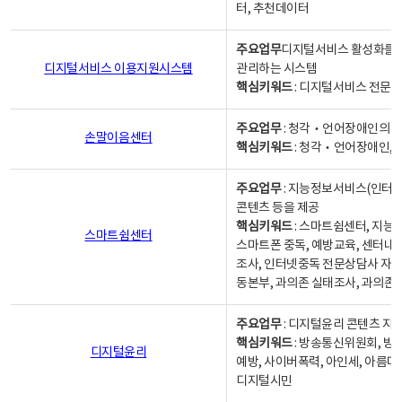
터, 추천데이터
주요업무
디지털서비스 활성화를 위
디지털서비스 이용지원시스템
관리하는 시스템
핵심키워드
: 디지털서비스 전문계
주요업무
: 청각‧언어장애인의 
손말이음센터
핵심키워드
: 청각‧언어장애인, 
주요업무
: 지능정보서비스(인터넷
콘텐츠 등을 제공
핵심키워드
: 스마트쉼센터, 지능
스마트쉼센터
스마트폰 중독, 예방교육, 센터내
조사, 인터넷중독 전문상담사 자격
동본부, 과의존 실태조사, 과의존
주요업무
: 디지털윤리 콘텐츠 지원
핵심키워드
: 방송통신위원회, 방
디지털윤리
예방, 사이버폭력, 아인세, 아름다
디지털시민