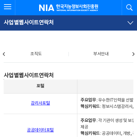
본
전
전체메뉴 열기
검
한국지능정보사회진흥원
문
체
바
메
로
뉴
가
바
사업별웹사이트연락처
기
로
가
기
조직도
조직도
부서안내
사업별웹사이트연락처
사업별웹사이트연락처
사업별웹사이트연락처 - 포털, 주요업무및 핵심키워드, 소관부서 및 담당자, 대표전화로 구성됨
포털
주요업무
: 우수한IT인력을 선발
감리사포털
핵심키워드
: 정보시스템감리사, 
주요업무
: 각 기관이 생성 및 
제공
공공데이터포털
핵심키워드
: 공공데이터, 개방, 