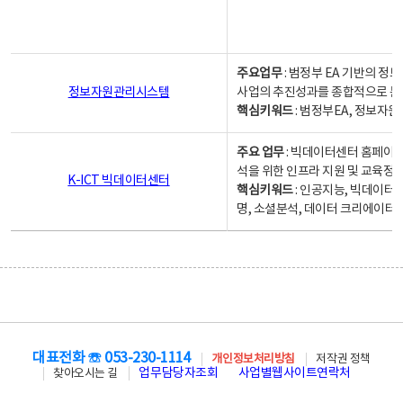
주요업무
: 범정부 EA 기반의 
정보자원관리시스템
사업의 추진성과를 종합적으로 분
핵심키워드
: 범정부EA, 정보
주요 업무
: 빅데이터센터 홈페이지
석을 위한 인프라 지원 및 교육정보
K-ICT 빅데이터센터
핵심키워드
: 인공지능, 빅데이터
명, 소셜분석, 데이터 크리에이터 
대표전화 ☏ 053-230-1114
개인정보처리방침
저작권 정책
업무담당자조회
사업별웹사이트연락처
찾아오시는 길