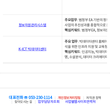
주요업무
: 범정부 EA 기반의 
정보자원관리시스템
사업의 추진성과를 종합적으로 분
핵심키워드
: 범정부EA, 정보
주요 업무
: 빅데이터센터 홈페이지
석을 위한 인프라 지원 및 교육정보
K-ICT 빅데이터센터
핵심키워드
: 인공지능, 빅데이터
명, 소셜분석, 데이터 크리에이터 
대표전화 ☏ 053-230-1114
개인정보처리방침
저작권 정책
업무담당자조회
사업별웹사이트연락처
찾아오시는 길