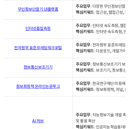
주요업무
: 다양한 무인정보단말기
무인정보단말기 UI플랫폼
핵심키워드
: 접근성, 웹접근성,
주요업무
: 인터넷 속도측정, 웹접
인터넷품질측정
핵심키워드
: 인터넷 속도측정, 
주요업무
: 전자정부 표준프레임워
전자정부 표준프레임워크포털
핵심키워드
: 다운로드, 개발가이
주요업무
: 정보통신보조기기 보급
정보통신보조기기
핵심키워드
: 보조기기, 정보통신
주요업무
: 한국연구재단의 등재
정보화정책 온라인논문투고
핵심키워드
: 정보화정책, 저널, 논문,
주요업무
: 지능정보기술 개발 촉
AI 허브
및 활용 확산
핵심키워드
:
인공지능 학습용 데이터,