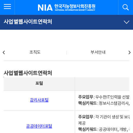
본
전
전체메뉴 열기
검
한국지능정보사회진흥원
문
체
바
메
로
뉴
가
바
사업별웹사이트연락처
기
로
가
기
조직도
조직도
부서안내
사업별웹사이트연락처
사업별웹사이트연락처
사업별웹사이트연락처 - 포털, 주요업무및 핵심키워드, 소관부서 및 담당자, 대표전화로 구성됨
포털
주요업무
: 우수한IT인력을 선발
감리사포털
핵심키워드
: 정보시스템감리사, 
주요업무
: 각 기관이 생성 및 
제공
공공데이터포털
핵심키워드
: 공공데이터, 개방, 