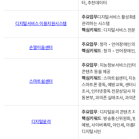
터, 추천데이터
주요업무
디지털서비스 활성화를 위
디지털서비스 이용지원시스템
관리하는 시스템
핵심키워드
: 디지털서비스 전문계
주요업무
: 청각‧언어장애인의 
손말이음센터
핵심키워드
: 청각‧언어장애인, 
주요업무
: 지능정보서비스(인터넷
콘텐츠 등을 제공
핵심키워드
: 스마트쉼센터, 지능
스마트쉼센터
스마트폰 중독, 예방교육, 센터내
조사, 인터넷중독 전문상담사 자격
동본부, 과의존 실태조사, 과의존
주요업무
: 디지털윤리 콘텐츠 지원
핵심키워드
: 방송통신위원회, 방
디지털윤리
예방, 사이버폭력, 아인세, 아름다
디지털시민