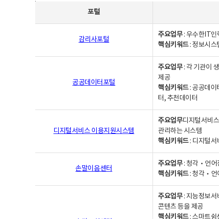
사업별웹사이트연락처 - 포털, 주요업무및 핵심키워드, 소관부서 및 담당자, 대표전화로 구성됨
포털
주요업무
: 우수한IT
감리사포털
핵심키워드
: 정보시스
주요업무
: 각 기관이
제공
공공데이터포털
핵심키워드
: 공공데이
터, 추천데이터
주요업무
디지털서비스 
디지털서비스 이용지원시스템
관리하는 시스템
핵심키워드
: 디지털서
주요업무
: 청각‧언어
손말이음센터
핵심키워드
: 청각‧언
주요업무
: 지능정보서
콘텐츠 등을 제공
핵심키워드
: 스마트쉼