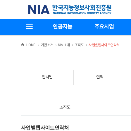
본
전
한국지능정보사회진흥원
문
체
바
메
로
뉴
가
바
전체메뉴보기
기
로
인공지능
주요사업
가
기
>
>
>
>
HOME
기관소개
NIA 소개
조직도
사업별웹사이트연락처
인사말
연혁
조직도
조직도
사업별웹사이트연락처
사업별웹사이트연락처