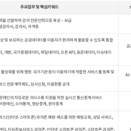
주요업무
및
핵심키워드
인력을 선발하여 감리 전문인력으로 육성‧보급
템감리사, 감리사, 자격증
 생성 및 보유하는 공공데이터를 이용자가 편리하게 활용할 수 있도록 통합
공
터, 개방, 국가중점데이터, 파일데이터, 오픈 API, 표준데이터, 이슈데이
활성화를 위해 행정·국가기관 등이 이용하기에 적합한 서비스를 등록 및
A
비스 전문계약제도, 심사신청, 이용현황 공개
장애인의 자유로운 의사소통 지원을 위한 실시간 통신중계서비스
어장애인, 수어통역, 영상중계, 문자중계
비스(인터넷·스마트폰) 과의존 예방·해소를 위한 예방교육, 상담 서비스,
센터, 지능정보서비스 과의존, 인터넷·스마트폰 과의존, 스마트폰 과의존,