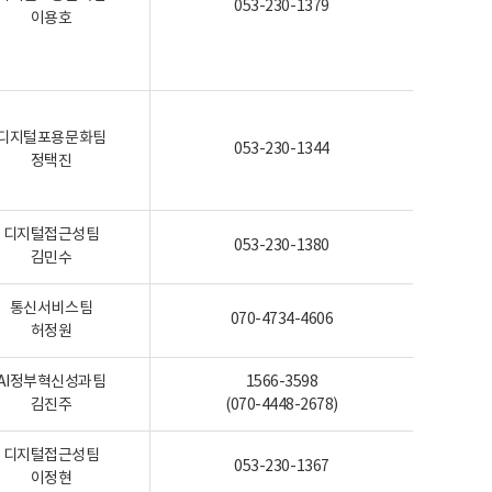
053-230-1379
이용호
디지털포용문화팀
053-230-1344
정택진
디지털접근성팀
053-230-1380
김민수
통신서비스팀
070-4734-4606
허정원
AI정부혁신성과팀
1566-3598
김진주
(070-4448-2678)
디지털접근성팀
053-230-1367
이정현