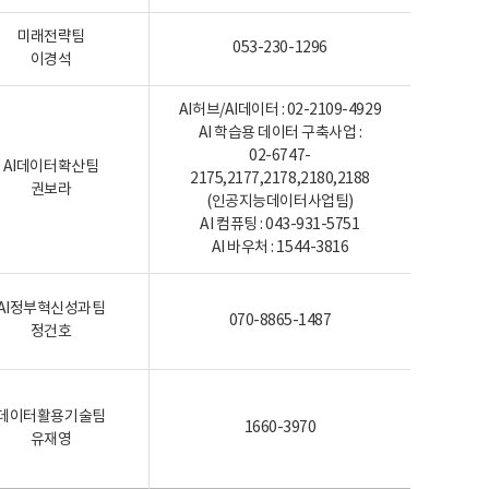
미래전략팀
053-230-1296
이경석
AI허브/AI데이터 : 02-2109-4929
AI 학습용 데이터 구축사업 :
02-6747-
AI데이터확산팀
2175,2177,2178,2180,2188
권보라
(인공지능데이터사업팀)
AI 컴퓨팅 : 043-931-5751
AI 바우처 : 1544-3816
AI정부혁신성과팀
070-8865-1487
정건호
데이터활용기술팀
1660-3970
유재영