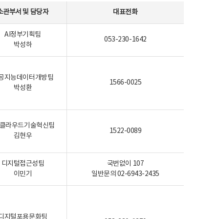
소관부서 및 담당자
대표전화
AI정부기획팀
053-230-1642
박성하
공지능데이터개방팀
1566-0025
박성환
I-클라우드기술혁신팀
1522-0089
김현우
디지털접근성팀
국번없이 107
이민기
일반문의 02-6943-2435
디지털포용문화팀