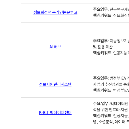
주요업무
: 한국연구재
정보화정책 온라인논문투고
핵심키워드
: 정보화정책,
주요업무
: 지능정보기
AI 허브
및 활용 확산
핵심키워드
:
인공지능 학
주요업무
: 범정부 E
정보자원관리시스템
사업의 추진성과를 종
핵심키워드
: 범정부E
주요 업무
: 빅데이터센
석을 위한 인프라 지원 
K-ICT 빅데이터센터
핵심키워드
: 인공지능
명, 소셜분석, 데이터 