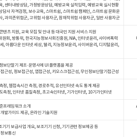
육, 센터내방상담, 가정방문상담, 예방교육 실적입력, 예방교육 실시현황
상담사 자격검정, 보수교육, 스마트쉼, 스마트쉼 캠페인, 스마트쉼 문화운
사, 과의존위험군, 고위험 사용자군, 잠재적위험 사용자군, 일반 사용자군
콘텐츠 지원, 교육 모집 및 안내 등 대국민 지원 서비스 지원
위원회, 방통위, 한국지능정보사회진흥원, NIA, 인터넷윤리, 사이버폭력
세, 아름다운 인터넷 세상, 웰리, 지능정보윤리, 사이버윤리, 디지털윤리,
인정보단말기 제조·운영사에 UI 플랫폼을 제공
 웹접근성, 정보접근성, 앱접근성, 키오스크접근성, 무인정보단말기접근성
도측정, 웹접속시간 측정, 경로추적, 유선인터넷 속도 통계 제공
속도측정, 인터넷 품질측정, 초고속인터넷, 기가인터넷, 10기가인터넷
표준프레임워크 소개
, 개발가이드 제공, 온라인 기술지원
조기기 보급사업 개요, 보조기기 신청, 기기관련 정보제공 등
, 정보통신