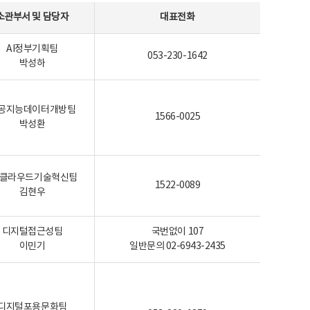
소관부서 및 담당자
대표전화
AI정부기획팀
053-230-1642
박성하
공지능데이터개방팀
1566-0025
박성환
I-클라우드기술혁신팀
1522-0089
김현우
디지털접근성팀
국번없이 107
이민기
일반문의 02-6943-2435
디지털포용문화팀