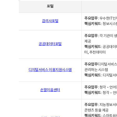
사업별웹사이트연락처 - 포털, 주요업무및 핵심키워드, 소관부서 및 담당자, 대표전화로 구성됨
포털
주요업무
: 우수한IT
감리사포털
핵심키워드
: 정보시스
주요업무
: 각 기관이
제공
공공데이터포털
핵심키워드
: 공공데이
터, 추천데이터
주요업무
디지털서비스 
디지털서비스 이용지원시스템
관리하는 시스템
핵심키워드
: 디지털서
주요업무
: 청각‧언어
손말이음센터
핵심키워드
: 청각‧언
주요업무
: 지능정보서
콘텐츠 등을 제공
핵심키워드
: 스마트쉼