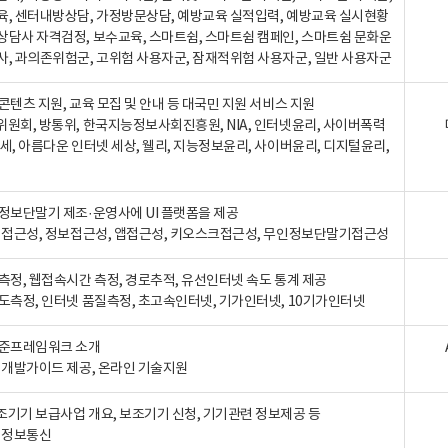
육, 센터내방상담, 가정방문상담, 예방교육 실적입력, 예방교육 실시현황
상담사 자격검정, 보수교육, 스마트쉼, 스마트쉼 캠페인, 스마트쉼 문화운
사, 과의존위험군, 고위험 사용자군, 잠재적위험 사용자군, 일반 사용자군
콘텐츠 지원, 교육 모집 및 안내 등 대국민 지원 서비스 지원
위원회, 방통위, 한국지능정보사회진흥원, NIA, 인터넷윤리, 사이버폭력
세, 아름다운 인터넷 세상, 웰리, 지능정보윤리, 사이버윤리, 디지털윤리,
인정보단말기 제조·운영사에 UI 플랫폼을 제공
 웹접근성, 정보접근성, 앱접근성, 키오스크접근성, 무인정보단말기접근성
도측정, 웹접속시간 측정, 경로추적, 유선인터넷 속도 통계 제공
속도측정, 인터넷 품질측정, 초고속인터넷, 기가인터넷, 10기가인터넷
표준프레임워크 소개
, 개발가이드 제공, 온라인 기술지원
조기기 보급사업 개요, 보조기기 신청, 기기관련 정보제공 등
, 정보통신