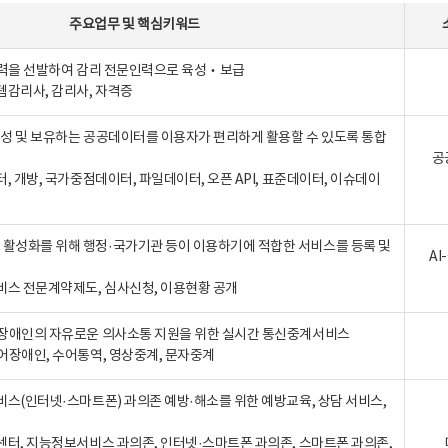
주요업무
및
핵심키워드
인력을 선발하여 감리 전문인력으로 육성‧보급
템감리사, 감리사, 자격증
 생성 및 보유하는 공공데이터를 이용자가 편리하게 활용할 수 있도록 통합
공
터, 개방, 국가중점데이터, 파일데이터, 오픈 API, 표준데이터, 이슈데이
활성화를 위해 행정·국가기관 등이 이용하기에 적합한 서비스를 등록 및
A
비스 전문계약제도, 심사신청, 이용현황 공개
장애인의 자유로운 의사소통 지원을 위한 실시간 통신중계서비스
어장애인, 수어통역, 영상중계, 문자중계
비스(인터넷·스마트폰) 과의존 예방·해소를 위한 예방교육, 상담 서비스,
센터, 지능정보서비스 과의존, 인터넷·스마트폰 과의존, 스마트폰 과의존,