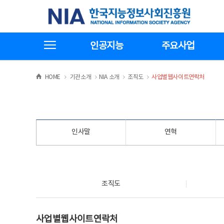
본
전
한국지능정보사회진흥원
문
체
바
메
로
뉴
가
바
전체메뉴보기
기
로
인공지능
주요사업
가
기
>
>
>
>
HOME
기관소개
NIA 소개
조직도
사업별웹사이트연락처
인사말
연혁
조직도
조직도
사업별웹사이트연락처
사업별웹사이트연락처