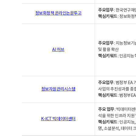
주요업무
: 한국연구재
정보화정책 온라인논문투고
핵심키워드
: 정보화정책,
주요업무
: 지능정보기
AI 허브
및 활용 확산
핵심키워드
:
인공지능 학
주요업무
: 범정부 E
정보자원관리시스템
사업의 추진성과를 종
핵심키워드
: 범정부E
주요 업무
: 빅데이터센
석을 위한 인프라 지원 
K-ICT 빅데이터센터
핵심키워드
: 인공지능
명, 소셜분석, 데이터 