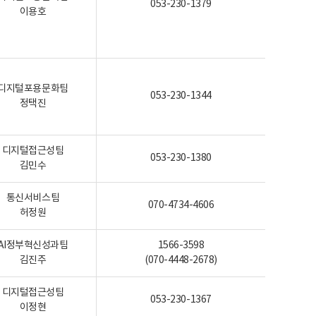
053-230-1379
이용호
디지털포용문화팀
053-230-1344
정택진
디지털접근성팀
053-230-1380
김민수
통신서비스팀
070-4734-4606
허정원
AI정부혁신성과팀
1566-3598
김진주
(070-4448-2678)
디지털접근성팀
053-230-1367
이정현