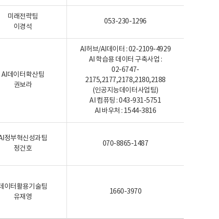
미래전략팀
053-230-1296
이경석
AI허브/AI데이터 : 02-2109-4929
AI 학습용 데이터 구축사업 :
02-6747-
AI데이터확산팀
2175,2177,2178,2180,2188
권보라
(인공지능데이터사업팀)
AI 컴퓨팅 : 043-931-5751
AI 바우처 : 1544-3816
AI정부혁신성과팀
070-8865-1487
정건호
데이터활용기술팀
1660-3970
유재영