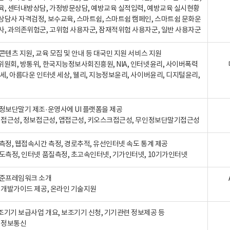
육, 센터내방상담, 가정방문상담, 예방교육 실적입력, 예방교육 실시현황
상담사 자격검정, 보수교육, 스마트쉼, 스마트쉼 캠페인, 스마트쉼 문화운
사, 과의존위험군, 고위험 사용자군, 잠재적위험 사용자군, 일반 사용자군
콘텐츠 지원, 교육 모집 및 안내 등 대국민 지원 서비스 지원
위원회, 방통위, 한국지능정보사회진흥원, NIA, 인터넷윤리, 사이버폭력
세, 아름다운 인터넷 세상, 웰리, 지능정보윤리, 사이버윤리, 디지털윤리,
인정보단말기 제조·운영사에 UI 플랫폼을 제공
 웹접근성, 정보접근성, 앱접근성, 키오스크접근성, 무인정보단말기접근성
도측정, 웹접속시간 측정, 경로추적, 유선인터넷 속도 통계 제공
속도측정, 인터넷 품질측정, 초고속인터넷, 기가인터넷, 10기가인터넷
표준프레임워크 소개
, 개발가이드 제공, 온라인 기술지원
조기기 보급사업 개요, 보조기기 신청, 기기관련 정보제공 등
, 정보통신