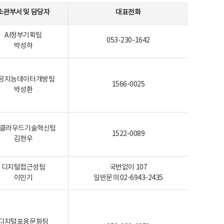
소관부서 및 담당자
대표전화
AI정부기획팀
053-230-1642
박성하
공지능데이터개방팀
1566-0025
박성환
I-클라우드기술혁신팀
1522-0089
김현우
디지털접근성팀
국번없이 107
이민기
일반문의 02-6943-2435
디지털포용문화팀