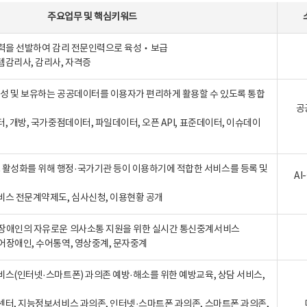
주요업무
및
핵심키워드
인력을 선발하여 감리 전문인력으로 육성‧보급
템감리사, 감리사, 자격증
 생성 및 보유하는 공공데이터를 이용자가 편리하게 활용할 수 있도록 통합
공
터, 개방, 국가중점데이터, 파일데이터, 오픈 API, 표준데이터, 이슈데이
활성화를 위해 행정·국가기관 등이 이용하기에 적합한 서비스를 등록 및
A
비스 전문계약제도, 심사신청, 이용현황 공개
장애인의 자유로운 의사소통 지원을 위한 실시간 통신중계서비스
어장애인, 수어통역, 영상중계, 문자중계
비스(인터넷·스마트폰) 과의존 예방·해소를 위한 예방교육, 상담 서비스,
센터, 지능정보서비스 과의존, 인터넷·스마트폰 과의존, 스마트폰 과의존,