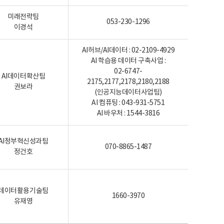
미래전략팀
053-230-1296
이경석
AI허브/AI데이터 : 02-2109-4929
AI 학습용 데이터 구축사업 :
02-6747-
AI데이터확산팀
2175,2177,2178,2180,2188
권보라
(인공지능데이터사업팀)
AI 컴퓨팅 : 043-931-5751
AI 바우처 : 1544-3816
AI정부혁신성과팀
070-8865-1487
정건호
데이터활용기술팀
1660-3970
유재영