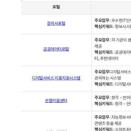
사업별웹사이트연락처 - 포털, 주요업무및 핵심키워드, 소관부서 및 담당자, 대표전화로 구성됨
포털
주요업무
: 우수한IT
감리사포털
핵심키워드
: 정보시스
주요업무
: 각 기관이
제공
공공데이터포털
핵심키워드
: 공공데이
터, 추천데이터
주요업무
디지털서비스 
디지털서비스 이용지원시스템
관리하는 시스템
핵심키워드
: 디지털서
주요업무
: 청각‧언어
손말이음센터
핵심키워드
: 청각‧언
주요업무
: 지능정보서
콘텐츠 등을 제공
핵심키워드
: 스마트쉼