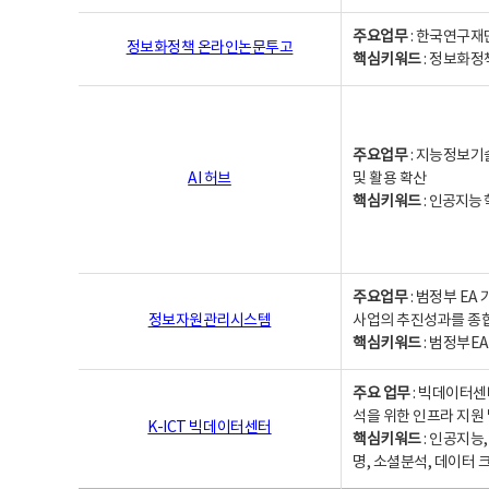
주요업무
: 한국연구재
정보화정책 온라인논문투고
핵심키워드
: 정보화정책,
주요업무
: 지능정보기
AI 허브
및 활용 확산
핵심키워드
:
인공지능 학
주요업무
: 범정부 E
정보자원관리시스템
사업의 추진성과를 종
핵심키워드
: 범정부E
주요 업무
: 빅데이터센
석을 위한 인프라 지원 
K-ICT 빅데이터센터
핵심키워드
: 인공지능
명, 소셜분석, 데이터 