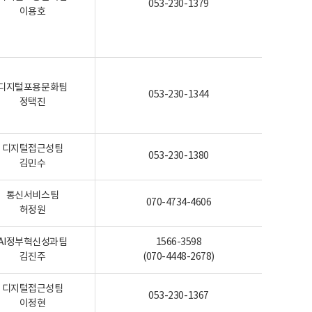
053-230-1379
이용호
디지털포용문화팀
053-230-1344
정택진
디지털접근성팀
053-230-1380
김민수
통신서비스팀
070-4734-4606
허정원
AI정부혁신성과팀
1566-3598
김진주
(070-4448-2678)
디지털접근성팀
053-230-1367
이정현