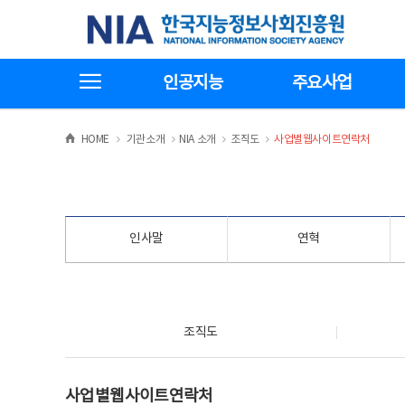
본
전
한국지능정보사회진흥원
문
체
바
메
로
뉴
가
바
전체메뉴보기
기
로
인공지능
주요사업
가
기
>
>
>
>
HOME
기관소개
NIA 소개
조직도
사업별웹사이트연락처
인사말
연혁
조직도
조직도
사업별웹사이트연락처
사업별웹사이트연락처