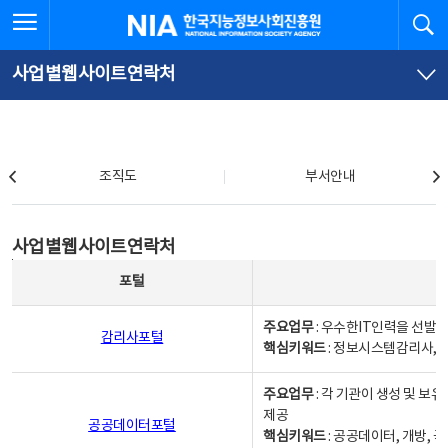
본
전
전체메뉴 열기
검
한국지능정보사회진흥원
문
체
바
메
로
뉴
가
바
사업별웹사이트연락처
기
로
가
기
조직도
조직도
부서안내
사업별웹사이트연락처
사업별웹사이트연락처
사업별웹사이트연락처 - 포털, 주요업무및 핵심키워드, 소관부서 및 담당자, 대표전화로 구성됨
포털
주요업무
: 우수한IT인력을 선발
감리사포털
핵심키워드
: 정보시스템감리사, 
주요업무
: 각 기관이 생성 및 
제공
공공데이터포털
핵심키워드
: 공공데이터, 개방, 