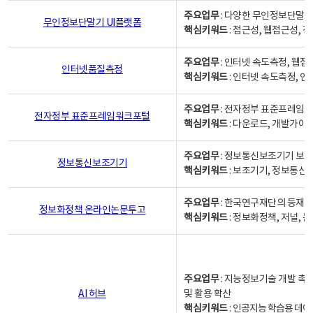
주요업무
: 다양한 무인정보단말기
무인정보단말기 UI플랫폼
핵심키워드
: 접근성, 웹접근성,
주요업무
: 인터넷 속도측정, 웹접
인터넷품질측정
핵심키워드
: 인터넷 속도측정, 
주요업무
: 전자정부 표준프레임워
전자정부 표준프레임워크포털
핵심키워드
: 다운로드, 개발가이
주요업무
: 정보통신보조기기 보급
정보통신보조기기
핵심키워드
: 보조기기, 정보통신
주요업무
: 한국연구재단의 등재
정보화정책 온라인논문투고
핵심키워드
: 정보화정책, 저널, 논문,
주요업무
: 지능정보기술 개발 촉
AI 허브
및 활용 확산
핵심키워드
:
인공지능 학습용 데이터,