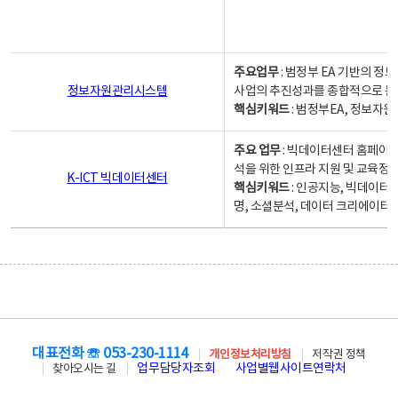
주요업무
: 범정부 EA 기반의 
정보자원관리시스템
사업의 추진성과를 종합적으로 분
핵심키워드
: 범정부EA, 정보
주요 업무
: 빅데이터센터 홈페이지
석을 위한 인프라 지원 및 교육정보
K-ICT 빅데이터센터
핵심키워드
: 인공지능, 빅데이터
명, 소셜분석, 데이터 크리에이터 
대표전화 ☏ 053-230-1114
개인정보처리방침
저작권 정책
업무담당자조회
사업별웹사이트연락처
찾아오시는 길