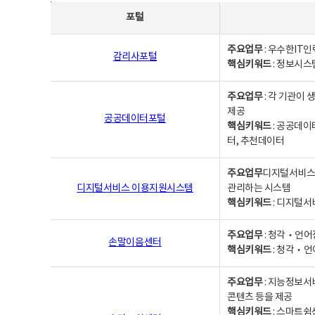
사업별웹사이트연락처 - 포털, 주요업무및 핵심키워드, 소관부서 및 담당자, 대표전화로 구성됨
포털
주요업무
: 우수한IT
감리사포털
핵심키워드
: 정보시스
주요업무
: 각 기관이
제공
공공데이터포털
핵심키워드
: 공공데이
터, 추천데이터
주요업무
디지털서비스 
디지털서비스 이용지원시스템
관리하는 시스템
핵심키워드
: 디지털서
주요업무
: 청각‧언어
손말이음센터
핵심키워드
: 청각‧언
주요업무
: 지능정보서
콘텐츠 등을 제공
핵심키워드
: 스마트쉼