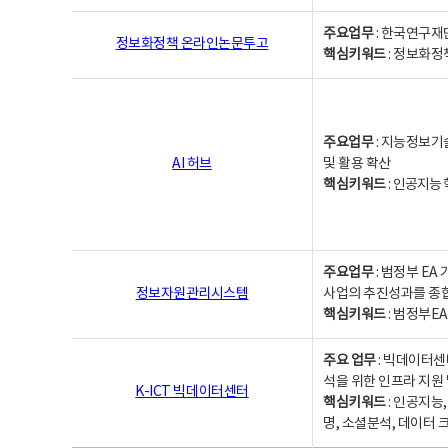
주요업무
: 한국연구재
정보화정책 온라인논문투고
핵심키워드
: 정보화정책,
주요업무
: 지능정보기
AI 허브
및 활용 확산
핵심키워드
:
인공지능 학
주요업무
: 범정부 E
정보자원관리시스템
사업의 추진성과를 종
핵심키워드
: 범정부E
주요 업무
: 빅데이터센
석을 위한 인프라 지원 
K-ICT 빅데이터센터
핵심키워드
: 인공지능
명, 소셜분석, 데이터 