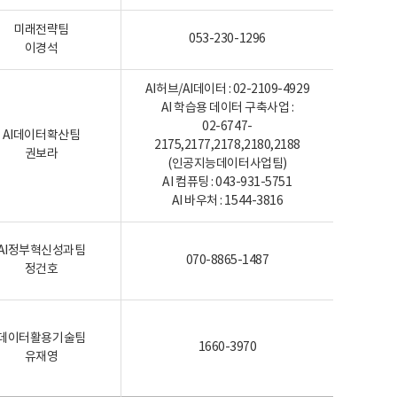
미래전략팀
053-230-1296
이경석
AI허브/AI데이터 : 02-2109-4929
AI 학습용 데이터 구축사업 :
02-6747-
AI데이터확산팀
2175,2177,2178,2180,2188
권보라
(인공지능데이터사업팀)
AI 컴퓨팅 : 043-931-5751
AI 바우처 : 1544-3816
AI정부혁신성과팀
070-8865-1487
정건호
데이터활용기술팀
1660-3970
유재영