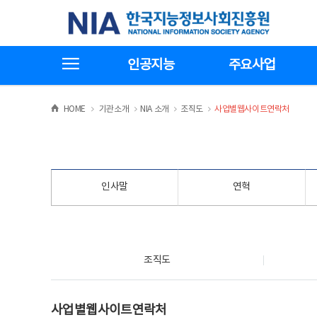
본
전
한국지능정보사회진흥원
문
체
바
메
로
뉴
가
바
전체메뉴보기
기
로
인공지능
주요사업
가
기
>
>
>
>
HOME
기관소개
NIA 소개
조직도
사업별웹사이트연락처
인사말
연혁
조직도
조직도
사업별웹사이트연락처
사업별웹사이트연락처