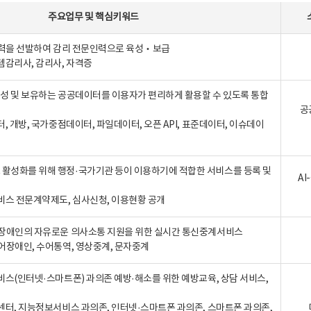
주요업무
및
핵심키워드
인력을 선발하여 감리 전문인력으로 육성‧보급
템감리사, 감리사, 자격증
 생성 및 보유하는 공공데이터를 이용자가 편리하게 활용할 수 있도록 통합
공
터, 개방, 국가중점데이터, 파일데이터, 오픈 API, 표준데이터, 이슈데이
활성화를 위해 행정·국가기관 등이 이용하기에 적합한 서비스를 등록 및
A
비스 전문계약제도, 심사신청, 이용현황 공개
장애인의 자유로운 의사소통 지원을 위한 실시간 통신중계서비스
어장애인, 수어통역, 영상중계, 문자중계
비스(인터넷·스마트폰) 과의존 예방·해소를 위한 예방교육, 상담 서비스,
센터, 지능정보서비스 과의존, 인터넷·스마트폰 과의존, 스마트폰 과의존,