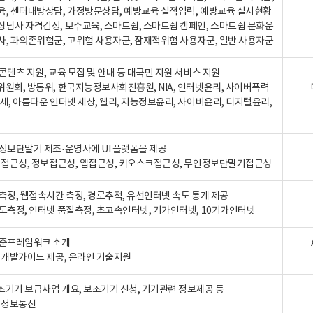
육, 센터내방상담, 가정방문상담, 예방교육 실적입력, 예방교육 실시현황
상담사 자격검정, 보수교육, 스마트쉼, 스마트쉼 캠페인, 스마트쉼 문화운
사, 과의존위험군, 고위험 사용자군, 잠재적위험 사용자군, 일반 사용자군
콘텐츠 지원, 교육 모집 및 안내 등 대국민 지원 서비스 지원
위원회, 방통위, 한국지능정보사회진흥원, NIA, 인터넷윤리, 사이버폭력
세, 아름다운 인터넷 세상, 웰리, 지능정보윤리, 사이버윤리, 디지털윤리,
인정보단말기 제조·운영사에 UI 플랫폼을 제공
 웹접근성, 정보접근성, 앱접근성, 키오스크접근성, 무인정보단말기접근성
도측정, 웹접속시간 측정, 경로추적, 유선인터넷 속도 통계 제공
속도측정, 인터넷 품질측정, 초고속인터넷, 기가인터넷, 10기가인터넷
표준프레임워크 소개
, 개발가이드 제공, 온라인 기술지원
조기기 보급사업 개요, 보조기기 신청, 기기관련 정보제공 등
, 정보통신