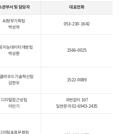
소관부서 및 담당자
대표전화
AI정부기획팀
053-230-1642
박성하
공지능데이터개방팀
1566-0025
박성환
I-클라우드기술혁신팀
1522-0089
김현우
디지털접근성팀
국번없이 107
이민기
일반문의 02-6943-2435
디지털포용문화팀