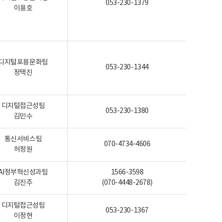
053-230-1379
이용호
디지털포용문화팀
053-230-1344
정택진
디지털접근성팀
053-230-1380
김민수
통신서비스팀
070-4734-4606
허정원
AI정부혁신성과팀
1566-3598
김진주
(070-4448-2678)
디지털접근성팀
053-230-1367
이정현