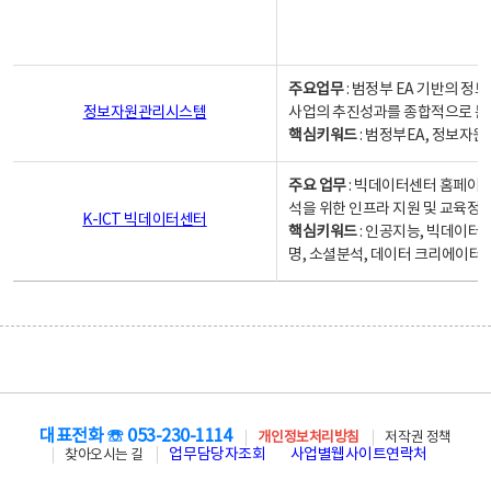
주요업무
: 범정부 EA 기반의 
정보자원관리시스템
사업의 추진성과를 종합적으로 분
핵심키워드
: 범정부EA, 정보
주요 업무
: 빅데이터센터 홈페이지
석을 위한 인프라 지원 및 교육정보
K-ICT 빅데이터센터
핵심키워드
: 인공지능, 빅데이터
명, 소셜분석, 데이터 크리에이터 
대표전화 ☏ 053-230-1114
개인정보처리방침
저작권 정책
업무담당자조회
사업별웹사이트연락처
찾아오시는 길