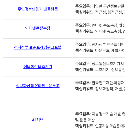
주요업무
: 다양한 무인정보단말기
무인정보단말기 UI플랫폼
핵심키워드
: 접근성, 웹접근성,
주요업무
: 인터넷 속도측정, 웹접
인터넷품질측정
핵심키워드
: 인터넷 속도측정, 
주요업무
: 전자정부 표준프레임워
전자정부 표준프레임워크포털
핵심키워드
: 다운로드, 개발가이
주요업무
: 정보통신보조기기 보급
정보통신보조기기
핵심키워드
: 보조기기, 정보통신
주요업무
: 한국연구재단의 등재
정보화정책 온라인논문투고
핵심키워드
: 정보화정책, 저널, 논문,
주요업무
: 지능정보기술 개발 촉
AI 허브
및 활용 확산
핵심키워드
:
인공지능 학습용 데이터,