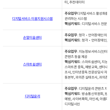
터, 추천데이터
주요업무
디지털서비스 활성화를 위
디지털서비스 이용지원시스템
관리하는 시스템
핵심키워드
: 디지털서비스 전문계
주요업무
: 청각‧언어장애인의 
손말이음센터
핵심키워드
: 청각‧언어장애인, 
주요업무
: 지능정보서비스(인터넷
콘텐츠 등을 제공
핵심키워드
: 스마트쉼센터, 지능
스마트쉼센터
스마트폰 중독, 예방교육, 센터내
조사, 인터넷중독 전문상담사 자격
동본부, 과의존 실태조사, 과의존
주요업무
: 디지털윤리 콘텐츠 지원
핵심키워드
: 방송통신위원회, 방
디지털윤리
예방, 사이버폭력, 아인세, 아름다
디지털시민