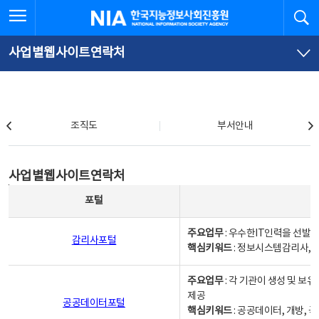
본
전
전체메뉴 열기
검
한국지능정보사회진흥원
문
체
바
메
로
뉴
가
바
사업별웹사이트연락처
기
로
가
기
조직도
조직도
부서안내
사업별웹사이트연락처
사업별웹사이트연락처
사업별웹사이트연락처 - 포털, 주요업무및 핵심키워드, 소관부서 및 담당자, 대표전화로 구성됨
포털
주요업무
: 우수한IT인력을 선발
감리사포털
핵심키워드
: 정보시스템감리사, 
주요업무
: 각 기관이 생성 및 
제공
공공데이터포털
핵심키워드
: 공공데이터, 개방, 