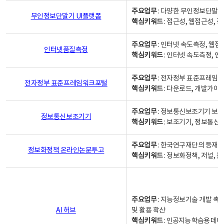
주요업무
: 다양한 무인정보단말기
무인정보단말기 UI플랫폼
핵심키워드
: 접근성, 웹접근성,
주요업무
: 인터넷 속도측정, 웹접
인터넷품질측정
핵심키워드
: 인터넷 속도측정, 
주요업무
: 전자정부 표준프레임워
전자정부 표준프레임워크포털
핵심키워드
: 다운로드, 개발가이
주요업무
: 정보통신보조기기 보급
정보통신보조기기
핵심키워드
: 보조기기, 정보통신
주요업무
: 한국연구재단의 등재
정보화정책 온라인논문투고
핵심키워드
: 정보화정책, 저널, 논문,
주요업무
: 지능정보기술 개발 촉
AI 허브
및 활용 확산
핵심키워드
:
인공지능 학습용 데이터,