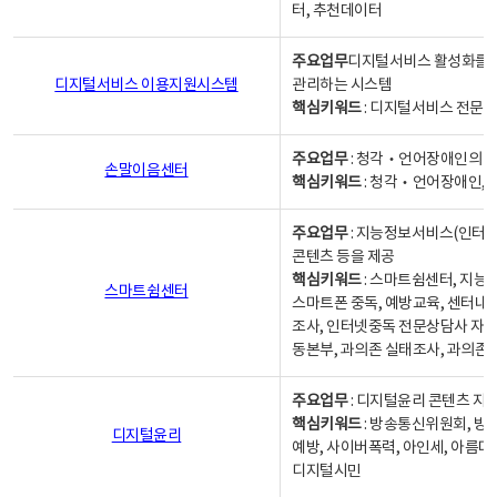
터, 추천데이터
주요업무
디지털서비스 활성화를 위
디지털서비스 이용지원시스템
관리하는 시스템
핵심키워드
: 디지털서비스 전문계
주요업무
: 청각‧언어장애인의 
손말이음센터
핵심키워드
: 청각‧언어장애인, 
주요업무
: 지능정보서비스(인터넷
콘텐츠 등을 제공
핵심키워드
: 스마트쉼센터, 지능
스마트쉼센터
스마트폰 중독, 예방교육, 센터내
조사, 인터넷중독 전문상담사 자격
동본부, 과의존 실태조사, 과의존
주요업무
: 디지털윤리 콘텐츠 지원
핵심키워드
: 방송통신위원회, 방
디지털윤리
예방, 사이버폭력, 아인세, 아름다
디지털시민