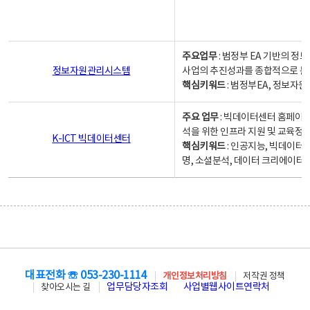
주요업무
: 범정부 EA 기반의 
정보자원관리시스템
사업의 추진성과를 종합적으로 분
핵심키워드
: 범정부EA, 정보
주요 업무
: 빅데이터센터 홈페이지
석을 위한 인프라 지원 및 교육정보
K-ICT 빅데이터센터
핵심키워드
: 인공지능, 빅데이터
명, 소셜분석, 데이터 크리에이터 
대표전화 ☏ 053-230-1114
개인정보처리방침
저작권 정책
업무담당자조회
사업별웹사이트연락처
찾아오시는 길