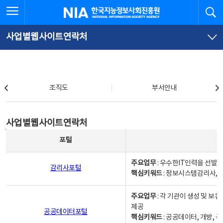
본
전
전체메뉴 열기
검
한국지능정보사회진흥원
문
체
바
메
로
뉴
가
바
사업별웹사이트연락처
기
로
가
기
조직도
조직도
부서안내
사업별웹사이트연락처
사업별웹사이트연락처
사업별웹사이트연락처 - 포털, 주요업무및 핵심키워드, 소관부서 및 담당자, 대표전화로 구성됨
포털
주요업무
: 우수한IT인력을 선발
감리사포털
핵심키워드
: 정보시스템감리사, 
주요업무
: 각 기관이 생성 및 
제공
공공데이터포털
핵심키워드
: 공공데이터, 개방, 