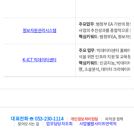
주요업무
: 범정부 EA 기반의 
정보자원관리시스템
사업의 추진성과를 종합적으로 분
핵심키워드
: 범정부EA, 정보
주요 업무
: 빅데이터센터 홈페이지
석을 위한 인프라 지원 및 교육정보
K-ICT 빅데이터센터
핵심키워드
: 인공지능, 빅데이터
명, 소셜분석, 데이터 크리에이터 
대표전화 ☏ 053-230-1114
개인정보처리방침
저작권 정책
업무담당자조회
사업별웹사이트연락처
찾아오시는 길