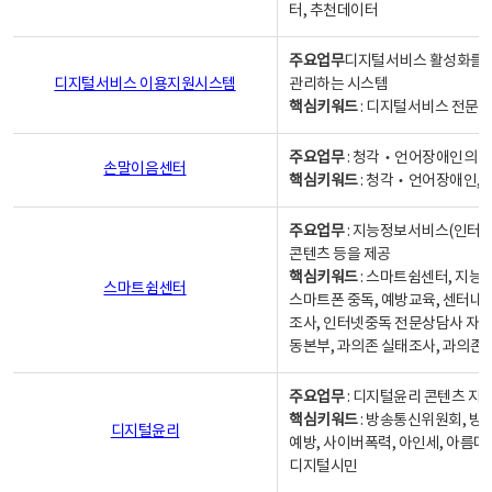
터, 추천데이터
주요업무
디지털서비스 활성화를 위
디지털서비스 이용지원시스템
관리하는 시스템
핵심키워드
: 디지털서비스 전문계
주요업무
: 청각‧언어장애인의 
손말이음센터
핵심키워드
: 청각‧언어장애인, 
주요업무
: 지능정보서비스(인터넷
콘텐츠 등을 제공
핵심키워드
: 스마트쉼센터, 지능
스마트쉼센터
스마트폰 중독, 예방교육, 센터내
조사, 인터넷중독 전문상담사 자격
동본부, 과의존 실태조사, 과의존
주요업무
: 디지털윤리 콘텐츠 지원
핵심키워드
: 방송통신위원회, 방
디지털윤리
예방, 사이버폭력, 아인세, 아름다
디지털시민