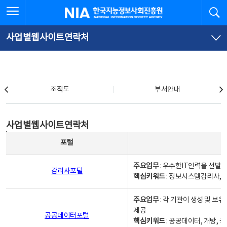
본
전
전체메뉴 열기
검
한국지능정보사회진흥원
문
체
바
메
로
뉴
가
바
사업별웹사이트연락처
기
로
가
기
조직도
조직도
부서안내
사업별웹사이트연락처
사업별웹사이트연락처
사업별웹사이트연락처 - 포털, 주요업무및 핵심키워드, 소관부서 및 담당자, 대표전화로 구성됨
포털
주요업무
: 우수한IT인력을 선발
감리사포털
핵심키워드
: 정보시스템감리사, 
주요업무
: 각 기관이 생성 및 
제공
공공데이터포털
핵심키워드
: 공공데이터, 개방, 