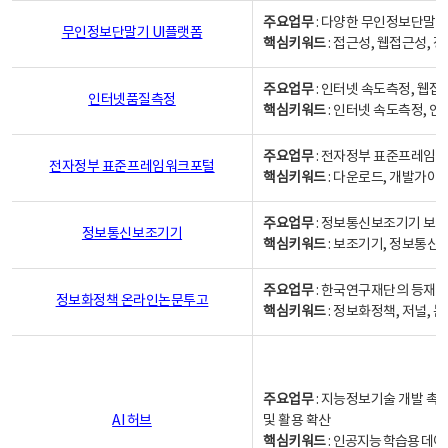
주요업무
: 다양한 무인정보단말기
무인정보단말기 UI플랫폼
핵심키워드
: 접근성, 웹접근성,
주요업무
: 인터넷 속도측정, 웹접
인터넷품질측정
핵심키워드
: 인터넷 속도측정, 
주요업무
: 전자정부 표준프레임워
전자정부 표준프레임워크포털
핵심키워드
: 다운로드, 개발가이
주요업무
: 정보통신보조기기 보급
정보통신보조기기
핵심키워드
: 보조기기, 정보통신
주요업무
: 한국연구재단의 등재
정보화정책 온라인논문투고
핵심키워드
: 정보화정책, 저널, 논문,
주요업무
: 지능정보기술 개발 촉
AI 허브
및 활용 확산
핵심키워드
:
인공지능 학습용 데이터,