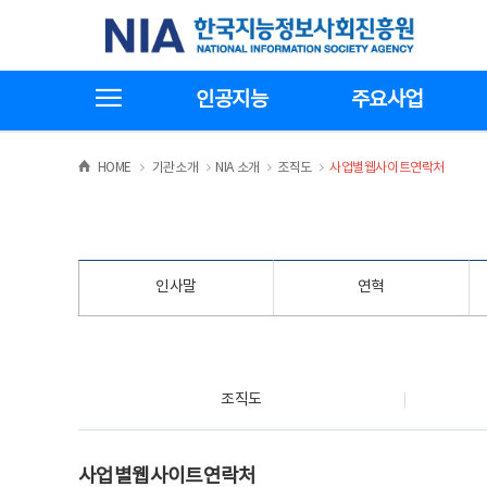
본
전
한국지능정보사회진흥원
문
체
바
메
로
뉴
가
바
전체메뉴보기
기
로
인공지능
주요사업
가
기
>
>
>
>
HOME
기관소개
NIA 소개
조직도
사업별웹사이트연락처
인사말
연혁
조직도
조직도
사업별웹사이트연락처
사업별웹사이트연락처