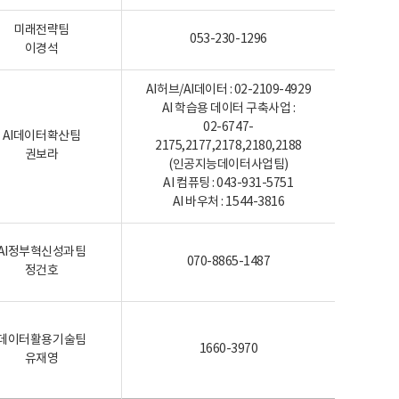
미래전략팀
053-230-1296
이경석
AI허브/AI데이터 : 02-2109-4929
AI 학습용 데이터 구축사업 :
02-6747-
AI데이터확산팀
2175,2177,2178,2180,2188
권보라
(인공지능데이터사업팀)
AI 컴퓨팅 : 043-931-5751
AI 바우처 : 1544-3816
AI정부혁신성과팀
070-8865-1487
정건호
데이터활용기술팀
1660-3970
유재영