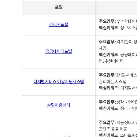
사업별웹사이트연락처 - 포털, 주요업무및 핵심키워드, 소관부서 및 담당자, 대표전화로 구성됨
포털
주요업무
: 우수한IT
감리사포털
핵심키워드
: 정보시스
주요업무
: 각 기관이
제공
공공데이터포털
핵심키워드
: 공공데이
터, 추천데이터
주요업무
디지털서비스 
디지털서비스 이용지원시스템
관리하는 시스템
핵심키워드
: 디지털서
주요업무
: 청각‧언어
손말이음센터
핵심키워드
: 청각‧언
주요업무
: 지능정보서
콘텐츠 등을 제공
핵심키워드
: 스마트쉼