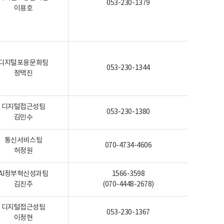
053-230-1379
이용호
디지털포용문화팀
053-230-1344
정택진
디지털접근성팀
053-230-1380
김민수
통신서비스팀
070-4734-4606
허정원
AI정부혁신성과팀
1566-3598
김진주
(070-4448-2678)
디지털접근성팀
053-230-1367
이정현