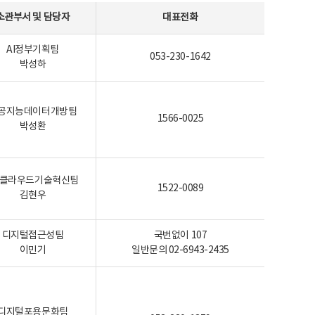
소관부서 및 담당자
대표전화
AI정부기획팀
053-230-1642
박성하
공지능데이터개방팀
1566-0025
박성환
I-클라우드기술혁신팀
1522-0089
김현우
디지털접근성팀
국번없이 107
이민기
일반문의 02-6943-2435
디지털포용문화팀