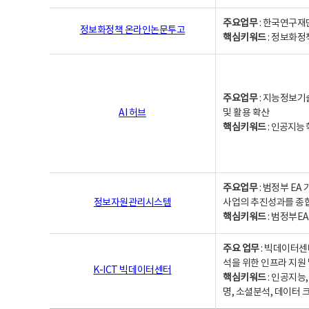
주요업무
: 한국연구재
정보화정책 온라인논문투고
핵심키워드
: 정보화정책,
주요업무
: 지능정보기
AI 허브
및 활용 확산
핵심키워드
:
인공지능 학
주요업무
: 범정부 E
정보자원관리시스템
사업의 추진성과를 종
핵심키워드
: 범정부E
주요 업무
: 빅데이터센
석을 위한 인프라 지원 
K-ICT 빅데이터센터
핵심키워드
: 인공지능
명, 소셜분석, 데이터 