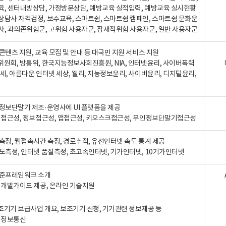
육, 센터내방상담, 가정방문상담, 예방교육 실적입력, 예방교육 실시현황
상담사 자격검정, 보수교육, 스마트쉼, 스마트쉼 캠페인, 스마트쉼 문화운
사, 과의존위험군, 고위험 사용자군, 잠재적위험 사용자군, 일반 사용자군
콘텐츠 지원, 교육 모집 및 안내 등 대국민 지원 서비스 지원
위원회, 방통위, 한국지능정보사회진흥원, NIA, 인터넷윤리, 사이버폭력
세, 아름다운 인터넷 세상, 웰리, 지능정보윤리, 사이버윤리, 디지털윤리,
인정보단말기 제조·운영사에 UI 플랫폼을 제공
 웹접근성, 정보접근성, 앱접근성, 키오스크접근성, 무인정보단말기접근성
도측정, 웹접속시간 측정, 경로추적, 유선인터넷 속도 통계 제공
속도측정, 인터넷 품질측정, 초고속인터넷, 기가인터넷, 10기가인터넷
표준프레임워크 소개
, 개발가이드 제공, 온라인 기술지원
조기기 보급사업 개요, 보조기기 신청, 기기관련 정보제공 등
, 정보통신