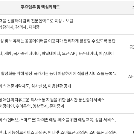
주요업무
및
핵심키워드
인력을 선발하여 감리 전문인력으로 육성‧보급
템감리사, 감리사, 자격증
 생성 및 보유하는 공공데이터를 이용자가 편리하게 활용할 수 있도록 통합
공
터, 개방, 국가중점데이터, 파일데이터, 오픈 API, 표준데이터, 이슈데이
활성화를 위해 행정·국가기관 등이 이용하기에 적합한 서비스를 등록 및
A
비스 전문계약제도, 심사신청, 이용현황 공개
장애인의 자유로운 의사소통 지원을 위한 실시간 통신중계서비스
어장애인, 수어통역, 영상중계, 문자중계
비스(인터넷·스마트폰) 과의존 예방·해소를 위한 예방교육, 상담 서비스,
센터, 지능정보서비스 과의존, 인터넷·스마트폰 과의존, 스마트폰 과의존,