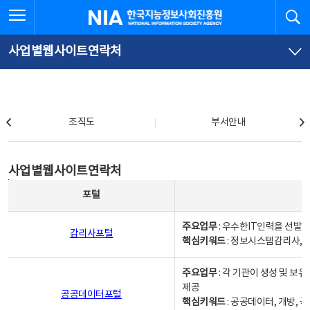
본
전
전체메뉴 열기
검
한국지능정보사회진흥원
문
체
바
메
로
뉴
가
바
사업별웹사이트연락처
기
로
가
기
조직도
조직도
부서안내
사업별웹사이트연락처
사업별웹사이트연락처
사업별웹사이트연락처 - 포털, 주요업무및 핵심키워드, 소관부서 및 담당자, 대표전화로 구성됨
포털
주요업무
: 우수한IT인력을 선발
감리사포털
핵심키워드
: 정보시스템감리사, 
주요업무
: 각 기관이 생성 및 
제공
공공데이터포털
핵심키워드
: 공공데이터, 개방, 