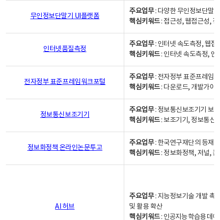
주요업무
: 다양한 무인정보단말기
무인정보단말기 UI플랫폼
핵심키워드
: 접근성, 웹접근성,
주요업무
: 인터넷 속도측정, 웹접
인터넷품질측정
핵심키워드
: 인터넷 속도측정, 
주요업무
: 전자정부 표준프레임워
전자정부 표준프레임워크포털
핵심키워드
: 다운로드, 개발가이
주요업무
: 정보통신보조기기 보급
정보통신보조기기
핵심키워드
: 보조기기, 정보통신
주요업무
: 한국연구재단의 등재
정보화정책 온라인논문투고
핵심키워드
: 정보화정책, 저널, 논문,
주요업무
: 지능정보기술 개발 촉
AI 허브
및 활용 확산
핵심키워드
:
인공지능 학습용 데이터,