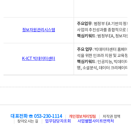
주요업무
: 범정부 EA 기반의 
정보자원관리시스템
사업의 추진성과를 종합적으로 분
핵심키워드
: 범정부EA, 정보
주요 업무
: 빅데이터센터 홈페이지
석을 위한 인프라 지원 및 교육정보
K-ICT 빅데이터센터
핵심키워드
: 인공지능, 빅데이터
명, 소셜분석, 데이터 크리에이터 
대표전화 ☏ 053-230-1114
개인정보처리방침
저작권 정책
업무담당자조회
사업별웹사이트연락처
찾아오시는 길