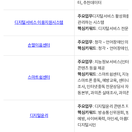
터, 추천데이터
주요업무
디지털서비스 활성화를 위
디지털서비스 이용지원시스템
관리하는 시스템
핵심키워드
: 디지털서비스 전문계
주요업무
: 청각‧언어장애인의 
손말이음센터
핵심키워드
: 청각‧언어장애인, 
주요업무
: 지능정보서비스(인터넷
콘텐츠 등을 제공
핵심키워드
: 스마트쉼센터, 지능
스마트쉼센터
스마트폰 중독, 예방교육, 센터내
조사, 인터넷중독 전문상담사 자격
동본부, 과의존 실태조사, 과의존
주요업무
: 디지털윤리 콘텐츠 지원
핵심키워드
: 방송통신위원회, 방
디지털윤리
예방, 사이버폭력, 아인세, 아름다
디지털시민