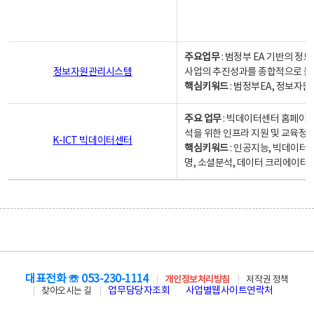
주요업무
: 범정부 EA 기반의 
정보자원관리시스템
사업의 추진성과를 종합적으로 분
핵심키워드
: 범정부EA, 정보
주요 업무
: 빅데이터센터 홈페이지
석을 위한 인프라 지원 및 교육정보
K-ICT 빅데이터센터
핵심키워드
: 인공지능, 빅데이터
명, 소셜분석, 데이터 크리에이터 
대표전화 ☏ 053-230-1114
개인정보처리방침
저작권 정책
업무담당자조회
사업별웹사이트연락처
찾아오시는 길