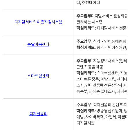
터, 추천데이터
주요업무
디지털서비스 활성화를 위
디지털서비스 이용지원시스템
관리하는 시스템
핵심키워드
: 디지털서비스 전문계
주요업무
: 청각‧언어장애인의 
손말이음센터
핵심키워드
: 청각‧언어장애인, 
주요업무
: 지능정보서비스(인터넷
콘텐츠 등을 제공
핵심키워드
: 스마트쉼센터, 지능
스마트쉼센터
스마트폰 중독, 예방교육, 센터내
조사, 인터넷중독 전문상담사 자격
동본부, 과의존 실태조사, 과의존
주요업무
: 디지털윤리 콘텐츠 지원
핵심키워드
: 방송통신위원회, 방
디지털윤리
예방, 사이버폭력, 아인세, 아름다
디지털시민