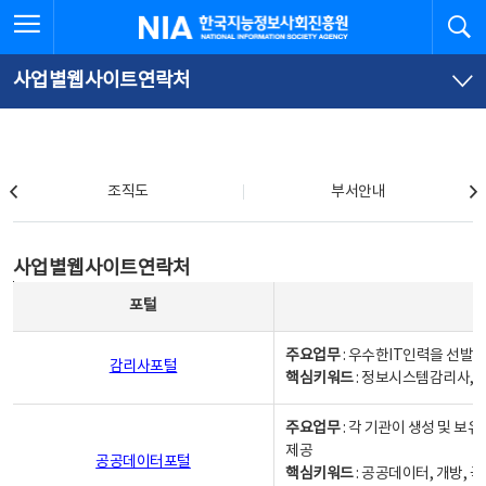
본
전
전체메뉴 열기
검
한국지능정보사회진흥원
문
체
바
메
로
뉴
가
바
사업별웹사이트연락처
기
로
가
기
조직도
조직도
부서안내
사업별웹사이트연락처
사업별웹사이트연락처
사업별웹사이트연락처 - 포털, 주요업무및 핵심키워드, 소관부서 및 담당자, 대표전화로 구성됨
포털
주요업무
: 우수한IT인력을 선발
감리사포털
핵심키워드
: 정보시스템감리사, 
주요업무
: 각 기관이 생성 및 
제공
공공데이터포털
핵심키워드
: 공공데이터, 개방, 