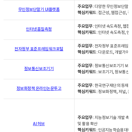
주요업무
: 다양한 무인정보단말기
무인정보단말기 UI플랫폼
핵심키워드
: 접근성, 웹접근성,
주요업무
: 인터넷 속도측정, 웹접
인터넷품질측정
핵심키워드
: 인터넷 속도측정, 
주요업무
: 전자정부 표준프레임워
전자정부 표준프레임워크포털
핵심키워드
: 다운로드, 개발가이
주요업무
: 정보통신보조기기 보급
정보통신보조기기
핵심키워드
: 보조기기, 정보통신
주요업무
: 한국연구재단의 등재
정보화정책 온라인논문투고
핵심키워드
: 정보화정책, 저널, 논문,
주요업무
: 지능정보기술 개발 촉
AI 허브
및 활용 확산
핵심키워드
:
인공지능 학습용 데이터,