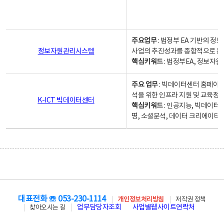
주요업무
: 범정부 EA 기반의 
정보자원관리시스템
사업의 추진성과를 종합적으로 분
핵심키워드
: 범정부EA, 정보
주요 업무
: 빅데이터센터 홈페이지
석을 위한 인프라 지원 및 교육정보
K-ICT 빅데이터센터
핵심키워드
: 인공지능, 빅데이터
명, 소셜분석, 데이터 크리에이터 
대표전화 ☏ 053-230-1114
개인정보처리방침
저작권 정책
업무담당자조회
사업별웹사이트연락처
찾아오시는 길