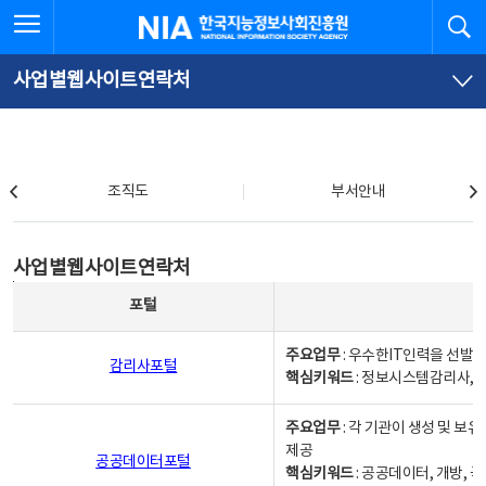
본
전
전체메뉴 열기
검
한국지능정보사회진흥원
문
체
바
메
로
뉴
가
바
사업별웹사이트연락처
기
로
가
기
조직도
조직도
부서안내
사업별웹사이트연락처
사업별웹사이트연락처
사업별웹사이트연락처 - 포털, 주요업무및 핵심키워드, 소관부서 및 담당자, 대표전화로 구성됨
포털
주요업무
: 우수한IT인력을 선발
감리사포털
핵심키워드
: 정보시스템감리사, 
주요업무
: 각 기관이 생성 및 
제공
공공데이터포털
핵심키워드
: 공공데이터, 개방, 