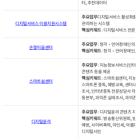
터, 추천데이터
주요업무
디지털서비스 활성화를 위
디지털서비스 이용지원시스템
관리하는 시스템
핵심키워드
: 디지털서비스 전문계
주요업무
: 청각‧언어장애인의 
손말이음센터
핵심키워드
: 청각‧언어장애인, 
주요업무
: 지능정보서비스(인터넷
콘텐츠 등을 제공
핵심키워드
: 스마트쉼센터, 지능
스마트쉼센터
스마트폰 중독, 예방교육, 센터내
조사, 인터넷중독 전문상담사 자격
동본부, 과의존 실태조사, 과의존
주요업무
: 디지털윤리 콘텐츠 지원
핵심키워드
: 방송통신위원회, 방
디지털윤리
예방, 사이버폭력, 아인세, 아름다
디지털시민