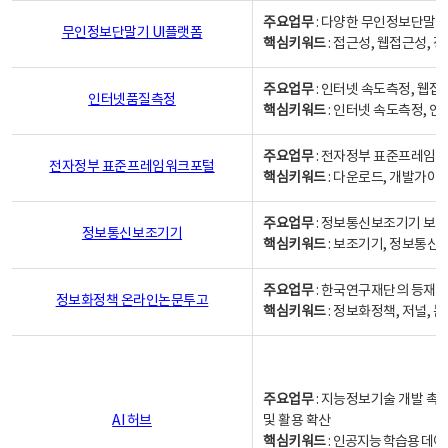
주요업무
: 다양한 무인정보단말기
무인정보단말기 UI플랫폼
핵심키워드
: 접근성, 웹접근성,
주요업무
: 인터넷 속도측정, 웹접
인터넷품질측정
핵심키워드
: 인터넷 속도측정, 
주요업무
: 전자정부 표준프레임워
전자정부 표준프레임워크포털
핵심키워드
: 다운로드, 개발가이
주요업무
: 정보통신보조기기 보급
정보통신보조기기
핵심키워드
: 보조기기, 정보통신
주요업무
: 한국연구재단의 등재
정보화정책 온라인논문투고
핵심키워드
: 정보화정책, 저널, 논문,
주요업무
: 지능정보기술 개발 촉
AI 허브
및 활용 확산
핵심키워드
:
인공지능 학습용 데이터,