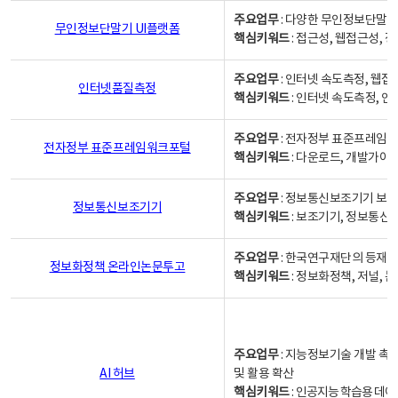
주요업무
: 다양한 무인정보단말기
무인정보단말기 UI플랫폼
핵심키워드
: 접근성, 웹접근성,
주요업무
: 인터넷 속도측정, 웹접
인터넷품질측정
핵심키워드
: 인터넷 속도측정, 
주요업무
: 전자정부 표준프레임워
전자정부 표준프레임워크포털
핵심키워드
: 다운로드, 개발가이
주요업무
: 정보통신보조기기 보급
정보통신보조기기
핵심키워드
: 보조기기, 정보통신
주요업무
: 한국연구재단의 등재
정보화정책 온라인논문투고
핵심키워드
: 정보화정책, 저널, 논문,
주요업무
: 지능정보기술 개발 촉
AI 허브
및 활용 확산
핵심키워드
:
인공지능 학습용 데이터,