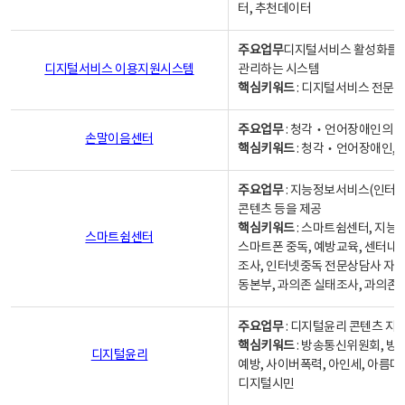
터, 추천데이터
주요업무
디지털서비스 활성화를 위
디지털서비스 이용지원시스템
관리하는 시스템
핵심키워드
: 디지털서비스 전문계
주요업무
: 청각‧언어장애인의 
손말이음센터
핵심키워드
: 청각‧언어장애인, 
주요업무
: 지능정보서비스(인터넷
콘텐츠 등을 제공
핵심키워드
: 스마트쉼센터, 지능
스마트쉼센터
스마트폰 중독, 예방교육, 센터내
조사, 인터넷중독 전문상담사 자격
동본부, 과의존 실태조사, 과의존
주요업무
: 디지털윤리 콘텐츠 지원
핵심키워드
: 방송통신위원회, 방
디지털윤리
예방, 사이버폭력, 아인세, 아름다
디지털시민