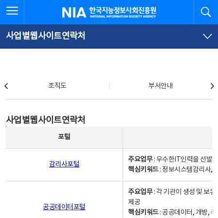
본
전
전체메뉴 열기
검
한국지능정보사회진흥원
문
체
바
메
로
뉴
가
바
사업별웹사이트연락처
기
로
가
기
조직도
조직도
부서안내
사업별웹사이트연락처
사업별웹사이트연락처
사업별웹사이트연락처 - 포털, 주요업무및 핵심키워드, 소관부서 및 담당자, 대표전화로 구성됨
포털
주요업무
: 우수한IT인력을 선발
감리사포털
핵심키워드
: 정보시스템감리사, 
주요업무
: 각 기관이 생성 및 
제공
공공데이터포털
핵심키워드
: 공공데이터, 개방, 