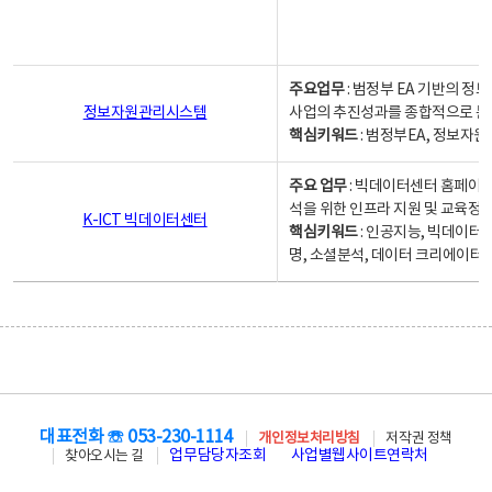
주요업무
: 범정부 EA 기반의 
정보자원관리시스템
사업의 추진성과를 종합적으로 분
핵심키워드
: 범정부EA, 정보
주요 업무
: 빅데이터센터 홈페이지
석을 위한 인프라 지원 및 교육정보
K-ICT 빅데이터센터
핵심키워드
: 인공지능, 빅데이터
명, 소셜분석, 데이터 크리에이터 
대표전화 ☏ 053-230-1114
개인정보처리방침
저작권 정책
업무담당자조회
사업별웹사이트연락처
찾아오시는 길