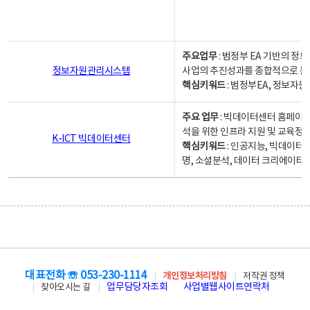
주요업무
: 범정부 EA 기반의 
정보자원관리시스템
사업의 추진성과를 종합적으로 분
핵심키워드
: 범정부EA, 정보
주요 업무
: 빅데이터센터 홈페이지
석을 위한 인프라 지원 및 교육정보
K-ICT 빅데이터센터
핵심키워드
: 인공지능, 빅데이터
명, 소셜분석, 데이터 크리에이터 
대표전화 ☏ 053-230-1114
개인정보처리방침
저작권 정책
업무담당자조회
사업별웹사이트연락처
찾아오시는 길