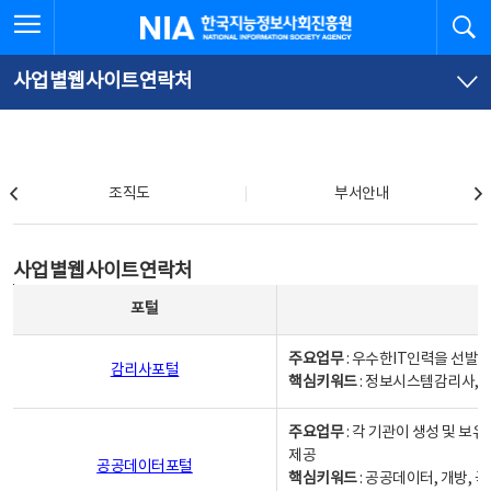
본
전
전체메뉴 열기
검
한국지능정보사회진흥원
문
체
바
메
로
뉴
가
바
사업별웹사이트연락처
기
로
가
기
조직도
조직도
부서안내
사업별웹사이트연락처
사업별웹사이트연락처
사업별웹사이트연락처 - 포털, 주요업무및 핵심키워드, 소관부서 및 담당자, 대표전화로 구성됨
포털
주요업무
: 우수한IT인력을 선발
감리사포털
핵심키워드
: 정보시스템감리사, 
주요업무
: 각 기관이 생성 및 
제공
공공데이터포털
핵심키워드
: 공공데이터, 개방, 