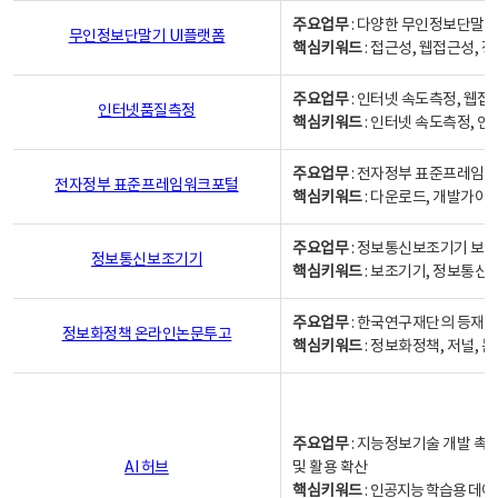
주요업무
: 다양한 무인정보단말기
무인정보단말기 UI플랫폼
핵심키워드
: 접근성, 웹접근성,
주요업무
: 인터넷 속도측정, 웹접
인터넷품질측정
핵심키워드
: 인터넷 속도측정, 
주요업무
: 전자정부 표준프레임워
전자정부 표준프레임워크포털
핵심키워드
: 다운로드, 개발가이
주요업무
: 정보통신보조기기 보급
정보통신보조기기
핵심키워드
: 보조기기, 정보통신
주요업무
: 한국연구재단의 등재
정보화정책 온라인논문투고
핵심키워드
: 정보화정책, 저널, 논문,
주요업무
: 지능정보기술 개발 촉
AI 허브
및 활용 확산
핵심키워드
:
인공지능 학습용 데이터,