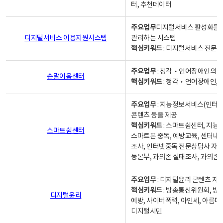
터, 추천데이터
주요업무
디지털서비스 활성화를 위
디지털서비스 이용지원시스템
관리하는 시스템
핵심키워드
: 디지털서비스 전문계
주요업무
: 청각‧언어장애인의 
손말이음센터
핵심키워드
: 청각‧언어장애인, 
주요업무
: 지능정보서비스(인터넷
콘텐츠 등을 제공
핵심키워드
: 스마트쉼센터, 지능
스마트쉼센터
스마트폰 중독, 예방교육, 센터내
조사, 인터넷중독 전문상담사 자격
동본부, 과의존 실태조사, 과의존
주요업무
: 디지털윤리 콘텐츠 지원
핵심키워드
: 방송통신위원회, 방
디지털윤리
예방, 사이버폭력, 아인세, 아름다
디지털시민