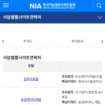
본
전
전체메뉴 열기
검
한국지능정보사회진흥원
문
체
바
메
로
뉴
가
바
사업별웹사이트연락처
기
로
가
기
조직도
조직도
부서안내
사업별웹사이트연락처
사업별웹사이트연락처
사업별웹사이트연락처 - 포털, 주요업무및 핵심키워드, 소관부서 및 담당자, 대표전화로 구성됨
포털
주요업무
: 우수한IT인력을 선발
감리사포털
핵심키워드
: 정보시스템감리사, 
주요업무
: 각 기관이 생성 및 
제공
공공데이터포털
핵심키워드
: 공공데이터, 개방, 