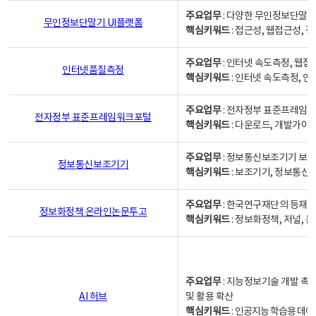
주요업무
: 다양한 무인정보단말기
무인정보단말기 UI플랫폼
핵심키워드
: 접근성, 웹접근성,
주요업무
: 인터넷 속도측정, 웹접
인터넷품질측정
핵심키워드
: 인터넷 속도측정, 
주요업무
: 전자정부 표준프레임워
전자정부 표준프레임워크포털
핵심키워드
: 다운로드, 개발가이
주요업무
: 정보통신보조기기 보급
정보통신보조기기
핵심키워드
: 보조기기, 정보통신
주요업무
: 한국연구재단의 등재
정보화정책 온라인논문투고
핵심키워드
: 정보화정책, 저널, 논문,
주요업무
: 지능정보기술 개발 촉
AI 허브
및 활용 확산
핵심키워드
:
인공지능 학습용 데이터,