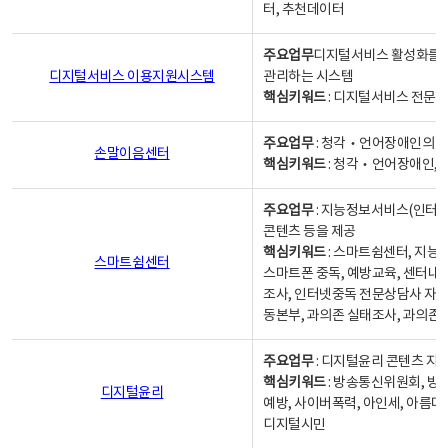
터, 추천데이터
주요업무
디지털서비스 활성화를 위
디지털서비스 이용지원시스템
관리하는 시스템
핵심키워드
: 디지털서비스 전문계
주요업무
: 청각‧언어장애인의 
손말이음센터
핵심키워드
: 청각‧언어장애인, 
주요업무
: 지능정보서비스(인터넷
콘텐츠 등을 제공
핵심키워드
: 스마트쉼센터, 지능
스마트쉼센터
스마트폰 중독, 예방교육, 센터내
조사, 인터넷중독 전문상담사 자격
동본부, 과의존 실태조사, 과의존
주요업무
: 디지털윤리 콘텐츠 지원
핵심키워드
: 방송통신위원회, 방
디지털윤리
예방, 사이버폭력, 아인세, 아름다
디지털시민