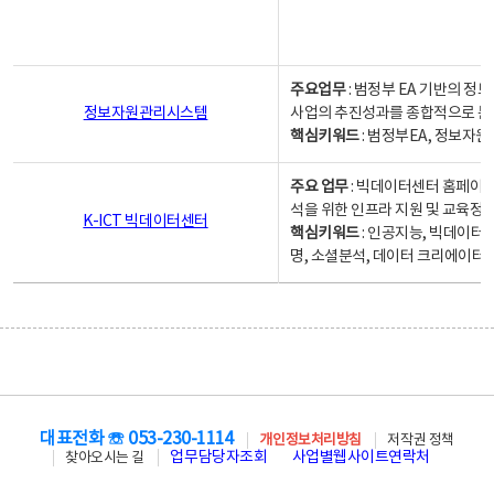
주요업무
: 범정부 EA 기반의 
정보자원관리시스템
사업의 추진성과를 종합적으로 분
핵심키워드
: 범정부EA, 정보
주요 업무
: 빅데이터센터 홈페이지
석을 위한 인프라 지원 및 교육정보
K-ICT 빅데이터센터
핵심키워드
: 인공지능, 빅데이터
명, 소셜분석, 데이터 크리에이터 
대표전화 ☏ 053-230-1114
개인정보처리방침
저작권 정책
업무담당자조회
사업별웹사이트연락처
찾아오시는 길