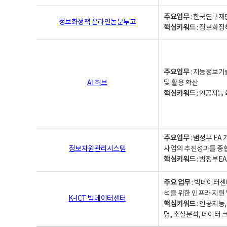
주요업무
: 한국연구재
정보화정책 온라인논문투고
핵심키워드
: 정보화정책,
주요업무
: 지능정보기
AI 허브
및 활용 확산
핵심키워드
:
인공지능 학
주요업무
: 범정부 E
정보자원관리시스템
사업의 추진성과를 종
핵심키워드
: 범정부E
주요 업무
: 빅데이터센
석을 위한 인프라 지원 
K-ICT 빅데이터센터
핵심키워드
: 인공지능
명, 소셜분석, 데이터 