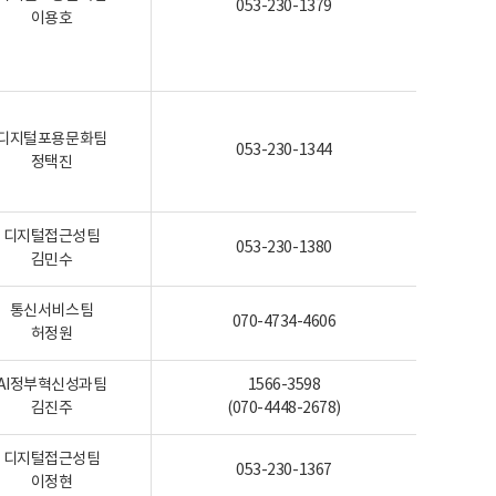
053-230-1379
이용호
디지털포용문화팀
053-230-1344
정택진
디지털접근성팀
053-230-1380
김민수
통신서비스팀
070-4734-4606
허정원
AI정부혁신성과팀
1566-3598
김진주
(070-4448-2678)
디지털접근성팀
053-230-1367
이정현