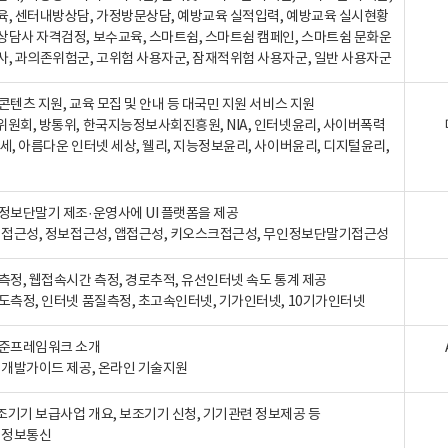
육, 센터내방상담, 가정방문상담, 예방교육 실적입력, 예방교육 실시현황
상담사 자격검정, 보수교육, 스마트쉼, 스마트쉼 캠페인, 스마트쉼 문화운
사, 과의존위험군, 고위험 사용자군, 잠재적위험 사용자군, 일반 사용자군
콘텐츠 지원, 교육 모집 및 안내 등 대국민 지원 서비스 지원
위원회, 방통위, 한국지능정보사회진흥원, NIA, 인터넷윤리, 사이버폭력
세, 아름다운 인터넷 세상, 웰리, 지능정보윤리, 사이버윤리, 디지털윤리,
인정보단말기 제조·운영사에 UI 플랫폼을 제공
 웹접근성, 정보접근성, 앱접근성, 키오스크접근성, 무인정보단말기접근성
도측정, 웹접속시간 측정, 경로추적, 유선인터넷 속도 통계 제공
속도측정, 인터넷 품질측정, 초고속인터넷, 기가인터넷, 10기가인터넷
표준프레임워크 소개
, 개발가이드 제공, 온라인 기술지원
조기기 보급사업 개요, 보조기기 신청, 기기관련 정보제공 등
, 정보통신