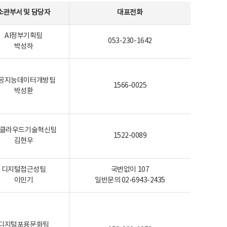
소관부서 및 담당자
대표전화
AI정부기획팀
053-230-1642
박성하
공지능데이터개방팀
1566-0025
박성환
I-클라우드기술혁신팀
1522-0089
김현우
디지털접근성팀
국번없이 107
이민기
일반문의 02-6943-2435
디지털포용문화팀