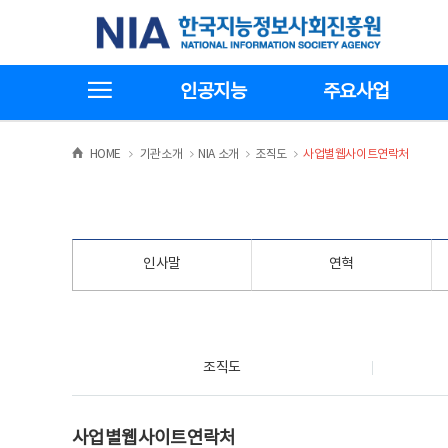
본
전
한국지능정보사회진흥원
문
체
바
메
로
뉴
가
바
전체메뉴보기
기
로
인공지능
주요사업
가
기
>
>
>
>
HOME
기관소개
NIA 소개
조직도
사업별웹사이트연락처
인사말
연혁
조직도
조직도
사업별웹사이트연락처
사업별웹사이트연락처