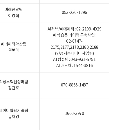
미래전략팀
053-230-1296
이경석
AI허브/AI데이터 : 02-2109-4929
AI 학습용 데이터 구축사업 :
02-6747-
AI데이터확산팀
2175,2177,2178,2180,2188
권보라
(인공지능데이터사업팀)
AI 컴퓨팅 : 043-931-5751
AI 바우처 : 1544-3816
AI정부혁신성과팀
070-8865-1487
정건호
데이터활용기술팀
1660-3970
유재영