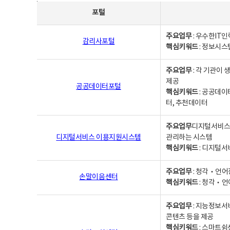
사업별웹사이트연락처 - 포털, 주요업무및 핵심키워드, 소관부서 및 담당자, 대표전화로 구성됨
포털
주요업무
: 우수한IT
감리사포털
핵심키워드
: 정보시스
주요업무
: 각 기관이
제공
공공데이터포털
핵심키워드
: 공공데이
터, 추천데이터
주요업무
디지털서비스 
디지털서비스 이용지원시스템
관리하는 시스템
핵심키워드
: 디지털서
주요업무
: 청각‧언어
손말이음센터
핵심키워드
: 청각‧언
주요업무
: 지능정보서
콘텐츠 등을 제공
핵심키워드
: 스마트쉼