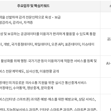
주요업무
및
핵심키워드
인력을 선발하여 감리 전문인력으로 육성‧보급
템감리사, 감리사, 자격증
 생성 및 보유하는 공공데이터를 이용자가 편리하게 활용할 수 있도록 통합
공
터, 개방, 국가중점데이터, 파일데이터, 오픈 API, 표준데이터, 이슈데이
활성화를 위해 행정·국가기관 등이 이용하기에 적합한 서비스를 등록 및
A
비스 전문계약제도, 심사신청, 이용현황 공개
장애인의 자유로운 의사소통 지원을 위한 실시간 통신중계서비스
어장애인, 수어통역, 영상중계, 문자중계
비스(인터넷·스마트폰) 과의존 예방·해소를 위한 예방교육, 상담 서비스,
센터, 지능정보서비스 과의존, 인터넷·스마트폰 과의존, 스마트폰 과의존,