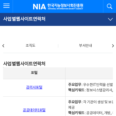
본
전
전체메뉴 열기
검
한국지능정보사회진흥원
문
체
바
메
로
뉴
가
바
사업별웹사이트연락처
기
로
가
기
조직도
조직도
부서안내
사업별웹사이트연락처
사업별웹사이트연락처
사업별웹사이트연락처 - 포털, 주요업무및 핵심키워드, 소관부서 및 담당자, 대표전화로 구성됨
포털
주요업무
: 우수한IT인력을 선발
감리사포털
핵심키워드
: 정보시스템감리사, 
주요업무
: 각 기관이 생성 및 
제공
공공데이터포털
핵심키워드
: 공공데이터, 개방, 