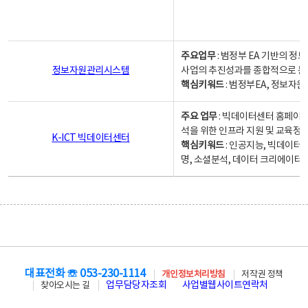
주요업무
: 범정부 EA 기반의 
정보자원관리시스템
사업의 추진성과를 종합적으로 분
핵심키워드
: 범정부EA, 정보
주요 업무
: 빅데이터센터 홈페이지
석을 위한 인프라 지원 및 교육정보
K-ICT 빅데이터센터
핵심키워드
: 인공지능, 빅데이터
명, 소셜분석, 데이터 크리에이터 
대표전화 ☏ 053-230-1114
개인정보처리방침
저작권 정책
업무담당자조회
사업별웹사이트연락처
찾아오시는 길