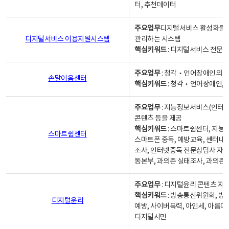
터, 추천데이터
주요업무
디지털서비스 활성화를 위
디지털서비스 이용지원시스템
관리하는 시스템
핵심키워드
: 디지털서비스 전문계
주요업무
: 청각‧언어장애인의 
손말이음센터
핵심키워드
: 청각‧언어장애인, 
주요업무
: 지능정보서비스(인터넷
콘텐츠 등을 제공
핵심키워드
: 스마트쉼센터, 지능
스마트쉼센터
스마트폰 중독, 예방교육, 센터내
조사, 인터넷중독 전문상담사 자격
동본부, 과의존 실태조사, 과의존
주요업무
: 디지털윤리 콘텐츠 지원
핵심키워드
: 방송통신위원회, 방
디지털윤리
예방, 사이버폭력, 아인세, 아름다
디지털시민