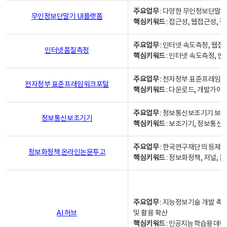
주요업무
: 다양한 무인정보단말기
무인정보단말기 UI플랫폼
핵심키워드
: 접근성, 웹접근성,
주요업무
: 인터넷 속도측정, 웹접
인터넷품질측정
핵심키워드
: 인터넷 속도측정, 
주요업무
: 전자정부 표준프레임워
전자정부 표준프레임워크포털
핵심키워드
: 다운로드, 개발가이
주요업무
: 정보통신보조기기 보급
정보통신보조기기
핵심키워드
: 보조기기, 정보통신
주요업무
: 한국연구재단의 등재
정보화정책 온라인논문투고
핵심키워드
: 정보화정책, 저널, 논문,
주요업무
: 지능정보기술 개발 촉
AI 허브
및 활용 확산
핵심키워드
:
인공지능 학습용 데이터,