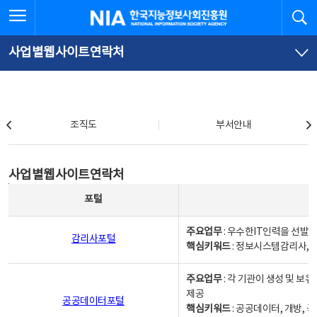
본
전
전체메뉴 열기
검
한국지능정보사회진흥원
문
체
바
메
로
뉴
가
바
사업별웹사이트연락처
기
로
가
기
조직도
조직도
부서안내
사업별웹사이트연락처
사업별웹사이트연락처
사업별웹사이트연락처 - 포털, 주요업무및 핵심키워드, 소관부서 및 담당자, 대표전화로 구성됨
포털
주요업무
: 우수한IT인력을 선발
감리사포털
핵심키워드
: 정보시스템감리사, 
주요업무
: 각 기관이 생성 및 
제공
공공데이터포털
핵심키워드
: 공공데이터, 개방, 