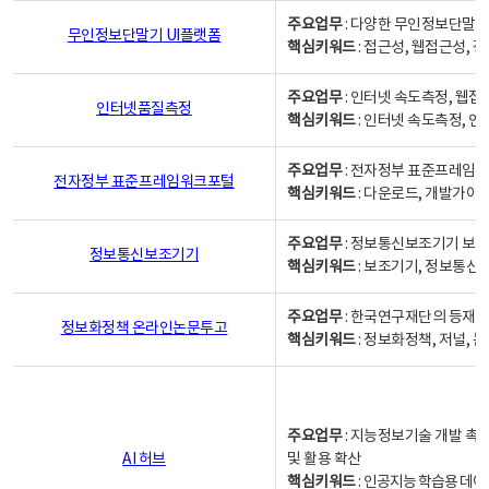
주요업무
: 다양한 무인정보단말기
무인정보단말기 UI플랫폼
핵심키워드
: 접근성, 웹접근성,
주요업무
: 인터넷 속도측정, 웹접
인터넷품질측정
핵심키워드
: 인터넷 속도측정, 
주요업무
: 전자정부 표준프레임워
전자정부 표준프레임워크포털
핵심키워드
: 다운로드, 개발가이
주요업무
: 정보통신보조기기 보급
정보통신보조기기
핵심키워드
: 보조기기, 정보통신
주요업무
: 한국연구재단의 등재
정보화정책 온라인논문투고
핵심키워드
: 정보화정책, 저널, 논문,
주요업무
: 지능정보기술 개발 촉
AI 허브
및 활용 확산
핵심키워드
:
인공지능 학습용 데이터,