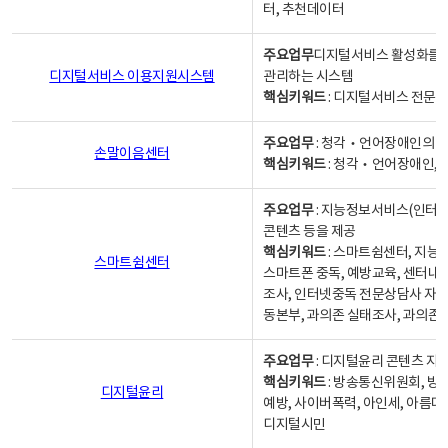
터, 추천데이터
주요업무
디지털서비스 활성화를 위
디지털서비스 이용지원시스템
관리하는 시스템
핵심키워드
: 디지털서비스 전문계
주요업무
: 청각‧언어장애인의 
손말이음센터
핵심키워드
: 청각‧언어장애인, 
주요업무
: 지능정보서비스(인터넷
콘텐츠 등을 제공
핵심키워드
: 스마트쉼센터, 지능
스마트쉼센터
스마트폰 중독, 예방교육, 센터내
조사, 인터넷중독 전문상담사 자격
동본부, 과의존 실태조사, 과의존
주요업무
: 디지털윤리 콘텐츠 지원
핵심키워드
: 방송통신위원회, 방
디지털윤리
예방, 사이버폭력, 아인세, 아름다
디지털시민