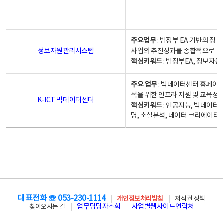
주요업무
: 범정부 EA 기반의 
정보자원관리시스템
사업의 추진성과를 종합적으로 분
핵심키워드
: 범정부EA, 정보
주요 업무
: 빅데이터센터 홈페이지
석을 위한 인프라 지원 및 교육정보
K-ICT 빅데이터센터
핵심키워드
: 인공지능, 빅데이터
명, 소셜분석, 데이터 크리에이터 
대표전화 ☏ 053-230-1114
개인정보처리방침
저작권 정책
업무담당자조회
사업별웹사이트연락처
찾아오시는 길