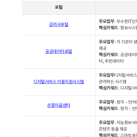
사업별웹사이트연락처 - 포털, 주요업무및 핵심키워드, 소관부서 및 담당자, 대표전화로 구성됨
포털
주요업무
: 우수한IT
감리사포털
핵심키워드
: 정보시스
주요업무
: 각 기관이
제공
공공데이터포털
핵심키워드
: 공공데이
터, 추천데이터
주요업무
디지털서비스 
디지털서비스 이용지원시스템
관리하는 시스템
핵심키워드
: 디지털서
주요업무
: 청각‧언어
손말이음센터
핵심키워드
: 청각‧언
주요업무
: 지능정보서
콘텐츠 등을 제공
핵심키워드
: 스마트쉼