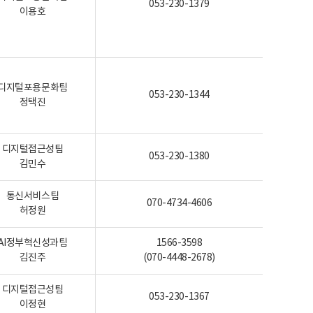
053-230-1379
이용호
디지털포용문화팀
053-230-1344
정택진
디지털접근성팀
053-230-1380
김민수
통신서비스팀
070-4734-4606
허정원
AI정부혁신성과팀
1566-3598
김진주
(070-4448-2678)
디지털접근성팀
053-230-1367
이정현