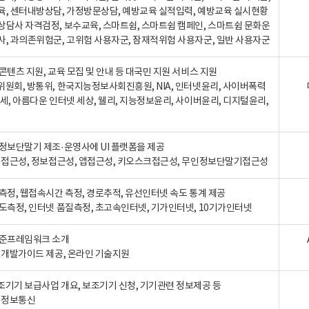
육, 센터내방상담, 가정방문상담, 예방교육 실적입력, 예방교육 실시현황
상담사 자격검정, 보수교육, 스마트쉼, 스마트쉼 캠페인, 스마트쉼 문화운
사, 과의존위험군, 고위험 사용자군, 잠재적위험 사용자군, 일반 사용자군
콘텐츠 지원, 교육 모집 및 안내 등 대국민 지원 서비스 지원
위원회, 방통위, 한국지능정보사회진흥원, NIA, 인터넷윤리, 사이버폭력
세, 아름다운 인터넷 세상, 웰리, 지능정보윤리, 사이버윤리, 디지털윤리,
인정보단말기 제조·운영사에 UI 플랫폼을 제공
 웹접근성, 정보접근성, 앱접근성, 키오스크접근성, 무인정보단말기접근성
도측정, 웹접속시간 측정, 경로추적, 유선인터넷 속도 통계 제공
속도측정, 인터넷 품질측정, 초고속인터넷, 기가인터넷, 10기가인터넷
표준프레임워크 소개
, 개발가이드 제공, 온라인 기술지원
조기기 보급사업 개요, 보조기기 신청, 기기관련 정보제공 등
, 정보통신