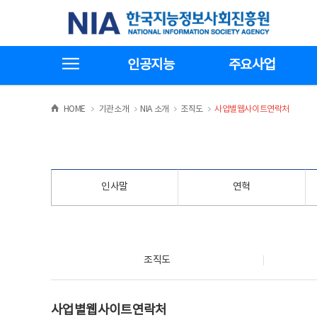
본
전
한국지능정보사회진흥원
문
체
바
메
로
뉴
가
바
전체메뉴보기
기
로
인공지능
주요사업
가
기
>
>
>
>
HOME
기관소개
NIA 소개
조직도
사업별웹사이트연락처
인사말
연혁
조직도
조직도
사업별웹사이트연락처
사업별웹사이트연락처