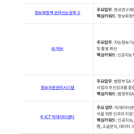
주요업무
: 한국연구재
정보화정책 온라인논문투고
핵심키워드
: 정보화정책,
주요업무
: 지능정보기
AI 허브
및 활용 확산
핵심키워드
:
인공지능 학
주요업무
: 범정부 E
정보자원관리시스템
사업의 추진성과를 종
핵심키워드
: 범정부E
주요 업무
: 빅데이터센
석을 위한 인프라 지원 
K-ICT 빅데이터센터
핵심키워드
: 인공지능
명, 소셜분석, 데이터 