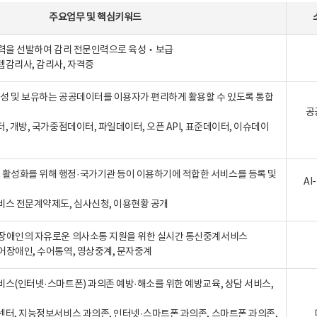
주요업무
및
핵심키워드
인력을 선발하여 감리 전문인력으로 육성‧보급
템감리사, 감리사, 자격증
 생성 및 보유하는 공공데이터를 이용자가 편리하게 활용할 수 있도록 통합
공
터, 개방, 국가중점데이터, 파일데이터, 오픈 API, 표준데이터, 이슈데이
활성화를 위해 행정·국가기관 등이 이용하기에 적합한 서비스를 등록 및
A
비스 전문계약제도, 심사신청, 이용현황 공개
장애인의 자유로운 의사소통 지원을 위한 실시간 통신중계서비스
어장애인, 수어통역, 영상중계, 문자중계
비스(인터넷·스마트폰) 과의존 예방·해소를 위한 예방교육, 상담 서비스,
센터, 지능정보서비스 과의존, 인터넷·스마트폰 과의존, 스마트폰 과의존,