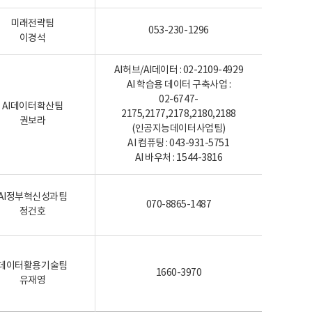
미래전략팀
053-230-1296
이경석
AI허브/AI데이터 : 02-2109-4929
AI 학습용 데이터 구축사업 :
02-6747-
AI데이터확산팀
2175,2177,2178,2180,2188
권보라
(인공지능데이터사업팀)
AI 컴퓨팅 : 043-931-5751
AI 바우처 : 1544-3816
AI정부혁신성과팀
070-8865-1487
정건호
데이터활용기술팀
1660-3970
유재영