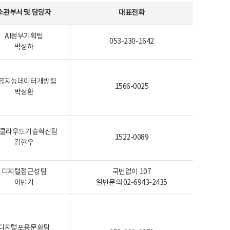
소관부서 및 담당자
대표전화
AI정부기획팀
053-230-1642
박성하
공지능데이터개방팀
1566-0025
박성환
I-클라우드기술혁신팀
1522-0089
김현우
디지털접근성팀
국번없이 107
이민기
일반문의 02-6943-2435
디지털포용문화팀