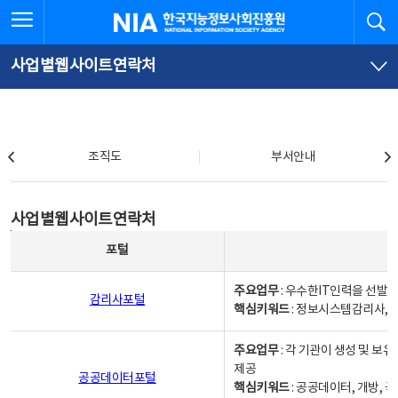
본
전
전체메뉴 열기
검
한국지능정보사회진흥원
문
체
바
메
로
뉴
가
바
사업별웹사이트연락처
기
로
가
기
조직도
조직도
부서안내
사업별웹사이트연락처
사업별웹사이트연락처
사업별웹사이트연락처 - 포털, 주요업무및 핵심키워드, 소관부서 및 담당자, 대표전화로 구성됨
포털
주요업무
: 우수한IT인력을 선발
감리사포털
핵심키워드
: 정보시스템감리사, 
주요업무
: 각 기관이 생성 및 
제공
공공데이터포털
핵심키워드
: 공공데이터, 개방, 