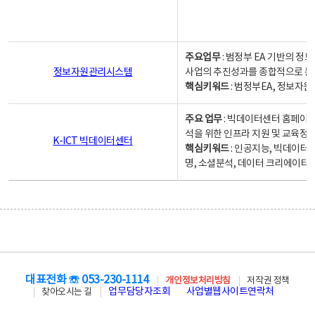
주요업무
: 범정부 EA 기반의 
정보자원관리시스템
사업의 추진성과를 종합적으로 분
핵심키워드
: 범정부EA, 정보
주요 업무
: 빅데이터센터 홈페이지
석을 위한 인프라 지원 및 교육정보
K-ICT 빅데이터센터
핵심키워드
: 인공지능, 빅데이터
명, 소셜분석, 데이터 크리에이터 
대표전화 ☏ 053-230-1114
개인정보처리방침
저작권 정책
업무담당자조회
사업별웹사이트연락처
찾아오시는 길