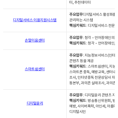
터, 추천데이터
주요업무
디지털서비스 활성화를 위
디지털서비스 이용지원시스템
관리하는 시스템
핵심키워드
: 디지털서비스 전문계
주요업무
: 청각‧언어장애인의 
손말이음센터
핵심키워드
: 청각‧언어장애인, 
주요업무
: 지능정보서비스(인터넷
콘텐츠 등을 제공
핵심키워드
: 스마트쉼센터, 지능
스마트쉼센터
스마트폰 중독, 예방교육, 센터내
조사, 인터넷중독 전문상담사 자격
동본부, 과의존 실태조사, 과의존
주요업무
: 디지털윤리 콘텐츠 지원
핵심키워드
: 방송통신위원회, 방
디지털윤리
예방, 사이버폭력, 아인세, 아름다
디지털시민