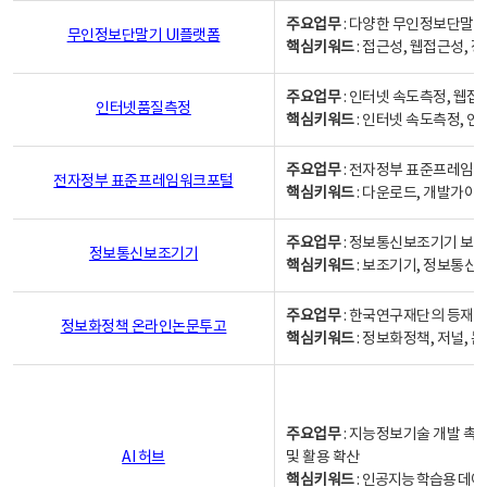
주요업무
: 다양한 무인정보단말기
무인정보단말기 UI플랫폼
핵심키워드
: 접근성, 웹접근성,
주요업무
: 인터넷 속도측정, 웹접
인터넷품질측정
핵심키워드
: 인터넷 속도측정, 
주요업무
: 전자정부 표준프레임워
전자정부 표준프레임워크포털
핵심키워드
: 다운로드, 개발가이
주요업무
: 정보통신보조기기 보급
정보통신보조기기
핵심키워드
: 보조기기, 정보통신
주요업무
: 한국연구재단의 등재
정보화정책 온라인논문투고
핵심키워드
: 정보화정책, 저널, 논문,
주요업무
: 지능정보기술 개발 촉
AI 허브
및 활용 확산
핵심키워드
:
인공지능 학습용 데이터,