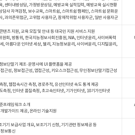
육, 센터내방상담, 가정방문상담, 예방교육 실적입력, 예방교육 실시현황
상담사 자격검정, 보수교육, 스마트쉼, 스마트쉼 캠페인, 스마트쉼 문화운
사, 과의존위험군, 고위험 사용자군, 잠재적위험 사용자군, 일반 사용자군
콘텐츠 지원, 교육 모집 및 안내 등 대국민 지원 서비스 지원
위원회, 방통위, 한국지능정보사회진흥원, NIA, 인터넷윤리, 사이버폭력
세, 아름다운 인터넷 세상, 웰리, 지능정보윤리, 사이버윤리, 디지털윤리,
인정보단말기 제조·운영사에 UI 플랫폼을 제공
 웹접근성, 정보접근성, 앱접근성, 키오스크접근성, 무인정보단말기접근성
도측정, 웹접속시간 측정, 경로추적, 유선인터넷 속도 통계 제공
속도측정, 인터넷 품질측정, 초고속인터넷, 기가인터넷, 10기가인터넷
표준프레임워크 소개
, 개발가이드 제공, 온라인 기술지원
조기기 보급사업 개요, 보조기기 신청, 기기관련 정보제공 등
, 정보통신