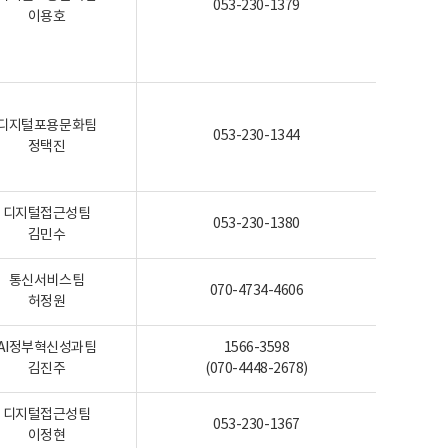
053-230-1379
이용호
디지털포용문화팀
053-230-1344
정택진
디지털접근성팀
053-230-1380
김민수
통신서비스팀
070-4734-4606
허정원
AI정부혁신성과팀
1566-3598
김진주
(070-4448-2678)
디지털접근성팀
053-230-1367
이정현