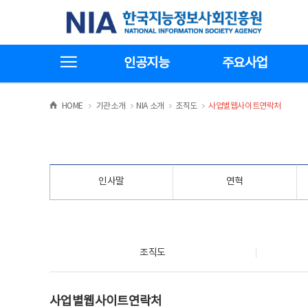
본
전
한국지능정보사회진흥원
문
체
바
메
로
뉴
가
바
전체메뉴보기
기
로
인공지능
주요사업
가
기
>
>
>
>
HOME
기관소개
NIA 소개
조직도
사업별웹사이트연락처
인사말
연혁
조직도
조직도
사업별웹사이트연락처
사업별웹사이트연락처