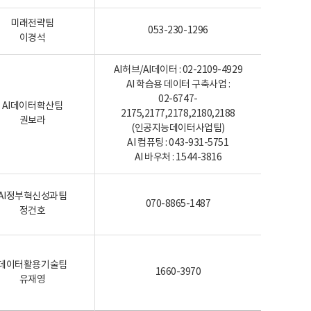
미래전략팀
053-230-1296
이경석
AI허브/AI데이터 : 02-2109-4929
AI 학습용 데이터 구축사업 :
02-6747-
AI데이터확산팀
2175,2177,2178,2180,2188
권보라
(인공지능데이터사업팀)
AI 컴퓨팅 : 043-931-5751
AI 바우처 : 1544-3816
AI정부혁신성과팀
070-8865-1487
정건호
데이터활용기술팀
1660-3970
유재영