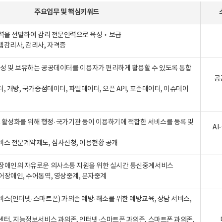
주요업무
및
핵심키워드
인력을 선발하여 감리 전문인력으로 육성‧보급
템감리사, 감리사, 자격증
 생성 및 보유하는 공공데이터를 이용자가 편리하게 활용할 수 있도록 통합
공
터, 개방, 국가중점데이터, 파일데이터, 오픈 API, 표준데이터, 이슈데이
활성화를 위해 행정·국가기관 등이 이용하기에 적합한 서비스를 등록 및
A
비스 전문계약제도, 심사신청, 이용현황 공개
장애인의 자유로운 의사소통 지원을 위한 실시간 통신중계서비스
어장애인, 수어통역, 영상중계, 문자중계
비스(인터넷·스마트폰) 과의존 예방·해소를 위한 예방교육, 상담 서비스,
센터, 지능정보서비스 과의존, 인터넷·스마트폰 과의존, 스마트폰 과의존,