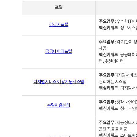
사업별웹사이트연락처 - 포털, 주요업무및 핵심키워드, 소관부서 및 담당자, 대표전화로 구성됨
포털
주요업무
: 우수한IT
감리사포털
핵심키워드
: 정보시스
주요업무
: 각 기관이
제공
공공데이터포털
핵심키워드
: 공공데이
터, 추천데이터
주요업무
디지털서비스 
디지털서비스 이용지원시스템
관리하는 시스템
핵심키워드
: 디지털서
주요업무
: 청각‧언어
손말이음센터
핵심키워드
: 청각‧언
주요업무
: 지능정보서
콘텐츠 등을 제공
핵심키워드
: 스마트쉼