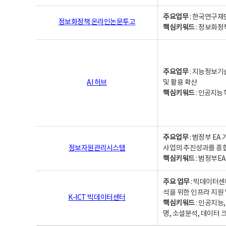
주요업무
: 한국연구재
정보화정책 온라인논문투고
핵심키워드
: 정보화정책,
주요업무
: 지능정보기
AI 허브
및 활용 확산
핵심키워드
:
인공지능 학
주요업무
: 범정부 E
정보자원관리시스템
사업의 추진성과를 종
핵심키워드
: 범정부E
주요 업무
: 빅데이터센
석을 위한 인프라 지원 
K-ICT 빅데이터센터
핵심키워드
: 인공지능
명, 소셜분석, 데이터 