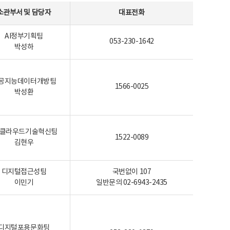
소관부서 및 담당자
대표전화
AI정부기획팀
053-230-1642
박성하
공지능데이터개방팀
1566-0025
박성환
I-클라우드기술혁신팀
1522-0089
김현우
디지털접근성팀
국번없이 107
이민기
일반문의 02-6943-2435
디지털포용문화팀