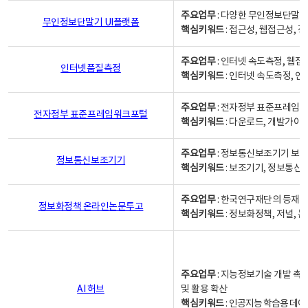
주요업무
: 다양한 무인정보단말기
무인정보단말기 UI플랫폼
핵심키워드
: 접근성, 웹접근성,
주요업무
: 인터넷 속도측정, 웹접
인터넷품질측정
핵심키워드
: 인터넷 속도측정, 
주요업무
: 전자정부 표준프레임워
전자정부 표준프레임워크포털
핵심키워드
: 다운로드, 개발가이
주요업무
: 정보통신보조기기 보급
정보통신보조기기
핵심키워드
: 보조기기, 정보통신
주요업무
: 한국연구재단의 등재
정보화정책 온라인논문투고
핵심키워드
: 정보화정책, 저널, 논문,
주요업무
: 지능정보기술 개발 촉
AI 허브
및 활용 확산
핵심키워드
:
인공지능 학습용 데이터,