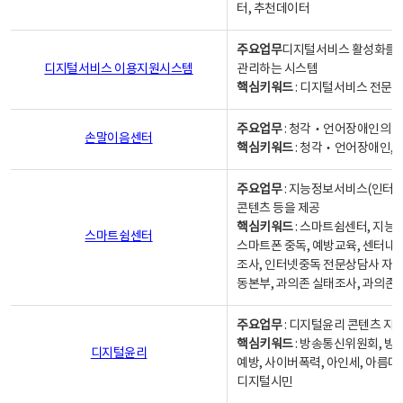
터, 추천데이터
주요업무
디지털서비스 활성화를 위
디지털서비스 이용지원시스템
관리하는 시스템
핵심키워드
: 디지털서비스 전문계
주요업무
: 청각‧언어장애인의 
손말이음센터
핵심키워드
: 청각‧언어장애인, 
주요업무
: 지능정보서비스(인터넷
콘텐츠 등을 제공
핵심키워드
: 스마트쉼센터, 지능
스마트쉼센터
스마트폰 중독, 예방교육, 센터내
조사, 인터넷중독 전문상담사 자격
동본부, 과의존 실태조사, 과의존
주요업무
: 디지털윤리 콘텐츠 지원
핵심키워드
: 방송통신위원회, 방
디지털윤리
예방, 사이버폭력, 아인세, 아름다
디지털시민