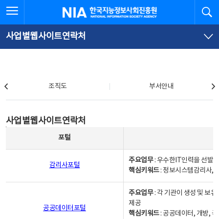
본
전
전체메뉴 열기
검
한국지능정보사회진흥원
문
체
바
메
로
뉴
가
바
사업별웹사이트연락처
기
로
가
기
조직도
조직도
부서안내
사업별웹사이트연락처
사업별웹사이트연락처
사업별웹사이트연락처 - 포털, 주요업무및 핵심키워드, 소관부서 및 담당자, 대표전화로 구성됨
포털
주요업무
: 우수한IT인력을 선발
감리사포털
핵심키워드
: 정보시스템감리사, 
주요업무
: 각 기관이 생성 및 
제공
공공데이터포털
핵심키워드
: 공공데이터, 개방, 