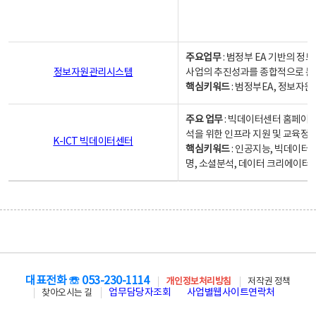
주요업무
: 범정부 EA 기반의 
정보자원관리시스템
사업의 추진성과를 종합적으로 분
핵심키워드
: 범정부EA, 정보
주요 업무
: 빅데이터센터 홈페이지
석을 위한 인프라 지원 및 교육정보
K-ICT 빅데이터센터
핵심키워드
: 인공지능, 빅데이터
명, 소셜분석, 데이터 크리에이터 
대표전화 ☏ 053-230-1114
개인정보처리방침
저작권 정책
업무담당자조회
사업별웹사이트연락처
찾아오시는 길