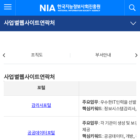
본
전
전체메뉴 열기
검
한국지능정보사회진흥원
문
체
바
메
로
뉴
가
바
사업별웹사이트연락처
기
로
가
기
조직도
조직도
부서안내
사업별웹사이트연락처
사업별웹사이트연락처
사업별웹사이트연락처 - 포털, 주요업무및 핵심키워드, 소관부서 및 담당자, 대표전화로 구성됨
포털
주요업무
: 우수한IT인력을 선발
감리사포털
핵심키워드
: 정보시스템감리사, 
주요업무
: 각 기관이 생성 및 
제공
공공데이터포털
핵심키워드
: 공공데이터, 개방, 