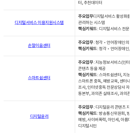
터, 추천데이터
주요업무
디지털서비스 활성화를 위
디지털서비스 이용지원시스템
관리하는 시스템
핵심키워드
: 디지털서비스 전문계
주요업무
: 청각‧언어장애인의 
손말이음센터
핵심키워드
: 청각‧언어장애인, 
주요업무
: 지능정보서비스(인터넷
콘텐츠 등을 제공
핵심키워드
: 스마트쉼센터, 지능
스마트쉼센터
스마트폰 중독, 예방교육, 센터내
조사, 인터넷중독 전문상담사 자격
동본부, 과의존 실태조사, 과의존
주요업무
: 디지털윤리 콘텐츠 지원
핵심키워드
: 방송통신위원회, 방
디지털윤리
예방, 사이버폭력, 아인세, 아름다
디지털시민