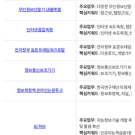
주요업무
: 다양한 무인정보단말기
무인정보단말기 UI플랫폼
핵심키워드
: 접근성, 웹접근성,
주요업무
: 인터넷 속도측정, 웹접
인터넷품질측정
핵심키워드
: 인터넷 속도측정, 
주요업무
: 전자정부 표준프레임워
전자정부 표준프레임워크포털
핵심키워드
: 다운로드, 개발가이
주요업무
: 정보통신보조기기 보급
정보통신보조기기
핵심키워드
: 보조기기, 정보통신
주요업무
: 한국연구재단의 등재
정보화정책 온라인논문투고
핵심키워드
: 정보화정책, 저널, 논문,
주요업무
: 지능정보기술 개발 촉
AI 허브
및 활용 확산
핵심키워드
:
인공지능 학습용 데이터,