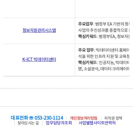
주요업무
: 범정부 EA 기반의 
정보자원관리시스템
사업의 추진성과를 종합적으로 분
핵심키워드
: 범정부EA, 정보
주요 업무
: 빅데이터센터 홈페이지
석을 위한 인프라 지원 및 교육정보
K-ICT 빅데이터센터
핵심키워드
: 인공지능, 빅데이터
명, 소셜분석, 데이터 크리에이터 
대표전화 ☏ 053-230-1114
개인정보처리방침
저작권 정책
업무담당자조회
사업별웹사이트연락처
찾아오시는 길