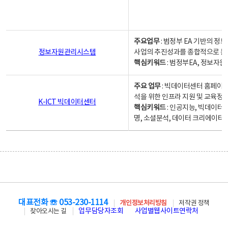
주요업무
: 범정부 EA 기반의 
정보자원관리시스템
사업의 추진성과를 종합적으로 분
핵심키워드
: 범정부EA, 정보
주요 업무
: 빅데이터센터 홈페이지
석을 위한 인프라 지원 및 교육정보
K-ICT 빅데이터센터
핵심키워드
: 인공지능, 빅데이터
명, 소셜분석, 데이터 크리에이터 
대표전화 ☏ 053-230-1114
개인정보처리방침
저작권 정책
업무담당자조회
사업별웹사이트연락처
찾아오시는 길