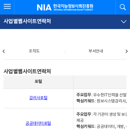
본
전
전체메뉴 열기
검
한국지능정보사회진흥원
문
체
바
메
로
뉴
가
바
사업별웹사이트연락처
기
로
가
기
조직도
조직도
부서안내
사업별웹사이트연락처
사업별웹사이트연락처
사업별웹사이트연락처 - 포털, 주요업무및 핵심키워드, 소관부서 및 담당자, 대표전화로 구성됨
포털
주요업무
: 우수한IT인력을 선발
감리사포털
핵심키워드
: 정보시스템감리사, 
주요업무
: 각 기관이 생성 및 
제공
공공데이터포털
핵심키워드
: 공공데이터, 개방, 