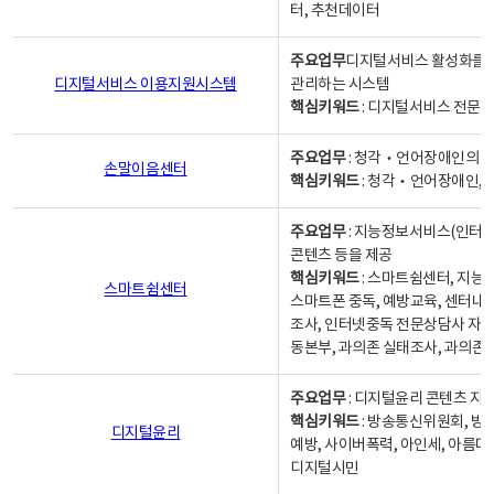
터, 추천데이터
주요업무
디지털서비스 활성화를 위
디지털서비스 이용지원시스템
관리하는 시스템
핵심키워드
: 디지털서비스 전문계
주요업무
: 청각‧언어장애인의 
손말이음센터
핵심키워드
: 청각‧언어장애인, 
주요업무
: 지능정보서비스(인터넷
콘텐츠 등을 제공
핵심키워드
: 스마트쉼센터, 지능
스마트쉼센터
스마트폰 중독, 예방교육, 센터내
조사, 인터넷중독 전문상담사 자격
동본부, 과의존 실태조사, 과의존
주요업무
: 디지털윤리 콘텐츠 지원
핵심키워드
: 방송통신위원회, 방
디지털윤리
예방, 사이버폭력, 아인세, 아름다
디지털시민