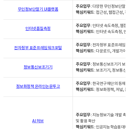
주요업무
: 다양한 무인정보단말기
무인정보단말기 UI플랫폼
핵심키워드
: 접근성, 웹접근성,
주요업무
: 인터넷 속도측정, 웹접
인터넷품질측정
핵심키워드
: 인터넷 속도측정, 
주요업무
: 전자정부 표준프레임워
전자정부 표준프레임워크포털
핵심키워드
: 다운로드, 개발가이
주요업무
: 정보통신보조기기 보급
정보통신보조기기
핵심키워드
: 보조기기, 정보통신
주요업무
: 한국연구재단의 등재
정보화정책 온라인논문투고
핵심키워드
: 정보화정책, 저널, 논문,
주요업무
: 지능정보기술 개발 촉
AI 허브
및 활용 확산
핵심키워드
:
인공지능 학습용 데이터,