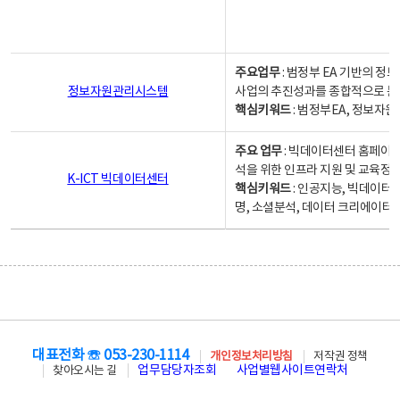
주요업무
: 범정부 EA 기반의 
정보자원관리시스템
사업의 추진성과를 종합적으로 분
핵심키워드
: 범정부EA, 정보
주요 업무
: 빅데이터센터 홈페이지
석을 위한 인프라 지원 및 교육정보
K-ICT 빅데이터센터
핵심키워드
: 인공지능, 빅데이터
명, 소셜분석, 데이터 크리에이터 
대표전화 ☏ 053-230-1114
개인정보처리방침
저작권 정책
업무담당자조회
사업별웹사이트연락처
찾아오시는 길