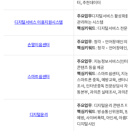
터, 추천데이터
주요업무
디지털서비스 활성화를 위
디지털서비스 이용지원시스템
관리하는 시스템
핵심키워드
: 디지털서비스 전문계
주요업무
: 청각‧언어장애인의 
손말이음센터
핵심키워드
: 청각‧언어장애인, 
주요업무
: 지능정보서비스(인터넷
콘텐츠 등을 제공
핵심키워드
: 스마트쉼센터, 지능
스마트쉼센터
스마트폰 중독, 예방교육, 센터내
조사, 인터넷중독 전문상담사 자격
동본부, 과의존 실태조사, 과의존
주요업무
: 디지털윤리 콘텐츠 지원
핵심키워드
: 방송통신위원회, 방
디지털윤리
예방, 사이버폭력, 아인세, 아름다
디지털시민