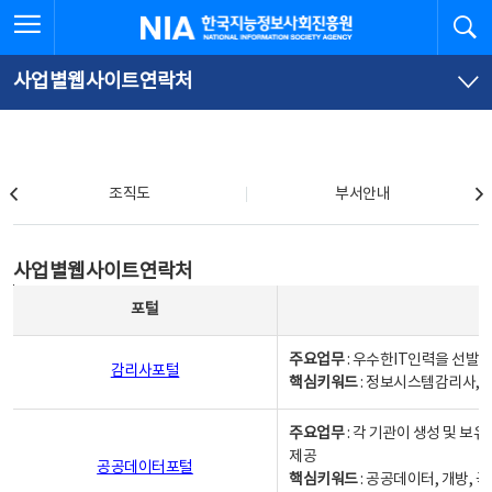
본
전
전체메뉴 열기
검
한국지능정보사회진흥원
문
체
바
메
로
뉴
가
바
사업별웹사이트연락처
기
로
가
기
조직도
조직도
부서안내
사업별웹사이트연락처
사업별웹사이트연락처
사업별웹사이트연락처 - 포털, 주요업무및 핵심키워드, 소관부서 및 담당자, 대표전화로 구성됨
포털
주요업무
: 우수한IT인력을 선발
감리사포털
핵심키워드
: 정보시스템감리사, 
주요업무
: 각 기관이 생성 및 
제공
공공데이터포털
핵심키워드
: 공공데이터, 개방, 