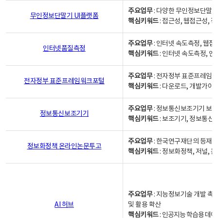
주요업무
: 다양한 무인정보단말기
무인정보단말기 UI플랫폼
핵심키워드
: 접근성, 웹접근성,
주요업무
: 인터넷 속도측정, 웹접
인터넷품질측정
핵심키워드
: 인터넷 속도측정, 
주요업무
: 전자정부 표준프레임워
전자정부 표준프레임워크포털
핵심키워드
: 다운로드, 개발가이
주요업무
: 정보통신보조기기 보급
정보통신보조기기
핵심키워드
: 보조기기, 정보통신
주요업무
: 한국연구재단의 등재
정보화정책 온라인논문투고
핵심키워드
: 정보화정책, 저널, 논문,
주요업무
: 지능정보기술 개발 촉
AI 허브
및 활용 확산
핵심키워드
:
인공지능 학습용 데이터,