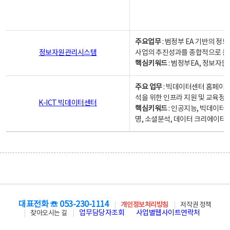
주요업무
: 범정부 EA 기반의 
정보자원관리시스템
사업의 추진성과를 종합적으로 분
핵심키워드
: 범정부EA, 정보
주요 업무
: 빅데이터센터 홈페이지
석을 위한 인프라 지원 및 교육정보
K-ICT 빅데이터센터
핵심키워드
: 인공지능, 빅데이터
명, 소셜분석, 데이터 크리에이터 
대표전화 ☏ 053-230-1114
개인정보처리방침
저작권 정책
업무담당자조회
사업별웹사이트연락처
찾아오시는 길