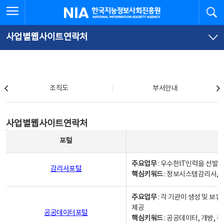
본
전
전체메뉴 열기
검
한국지능정보사회진흥원
문
체
바
메
로
뉴
가
바
사업별웹사이트연락처
기
로
가
기
조직도
조직도
부서안내
사업별웹사이트연락처
사업별웹사이트연락처
사업별웹사이트연락처 - 포털, 주요업무및 핵심키워드, 소관부서 및 담당자, 대표전화로 구성됨
포털
주요업무
: 우수한IT인력을 선발
감리사포털
핵심키워드
: 정보시스템감리사, 
주요업무
: 각 기관이 생성 및 
제공
공공데이터포털
핵심키워드
: 공공데이터, 개방, 