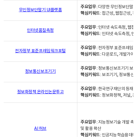
주요업무
: 다양한 무인정보단말기
무인정보단말기 UI플랫폼
핵심키워드
: 접근성, 웹접근성,
주요업무
: 인터넷 속도측정, 웹접
인터넷품질측정
핵심키워드
: 인터넷 속도측정, 
주요업무
: 전자정부 표준프레임워
전자정부 표준프레임워크포털
핵심키워드
: 다운로드, 개발가이
주요업무
: 정보통신보조기기 보급
정보통신보조기기
핵심키워드
: 보조기기, 정보통신
주요업무
: 한국연구재단의 등재
정보화정책 온라인논문투고
핵심키워드
: 정보화정책, 저널, 논문,
주요업무
: 지능정보기술 개발 촉
AI 허브
및 활용 확산
핵심키워드
:
인공지능 학습용 데이터,