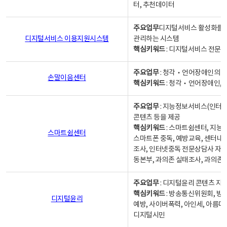
터, 추천데이터
주요업무
디지털서비스 활성화를 위
디지털서비스 이용지원시스템
관리하는 시스템
핵심키워드
: 디지털서비스 전문계
주요업무
: 청각‧언어장애인의 
손말이음센터
핵심키워드
: 청각‧언어장애인, 
주요업무
: 지능정보서비스(인터넷
콘텐츠 등을 제공
핵심키워드
: 스마트쉼센터, 지능
스마트쉼센터
스마트폰 중독, 예방교육, 센터내
조사, 인터넷중독 전문상담사 자격
동본부, 과의존 실태조사, 과의존
주요업무
: 디지털윤리 콘텐츠 지원
핵심키워드
: 방송통신위원회, 방
디지털윤리
예방, 사이버폭력, 아인세, 아름다
디지털시민