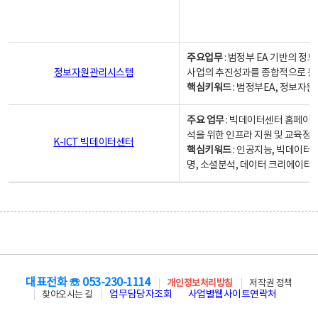
주요업무
: 범정부 EA 기반의 
정보자원관리시스템
사업의 추진성과를 종합적으로 분
핵심키워드
: 범정부EA, 정보
주요 업무
: 빅데이터센터 홈페이지
석을 위한 인프라 지원 및 교육정보
K-ICT 빅데이터센터
핵심키워드
: 인공지능, 빅데이터
명, 소셜분석, 데이터 크리에이터 
대표전화 ☏ 053-230-1114
개인정보처리방침
저작권 정책
업무담당자조회
사업별웹사이트연락처
찾아오시는 길