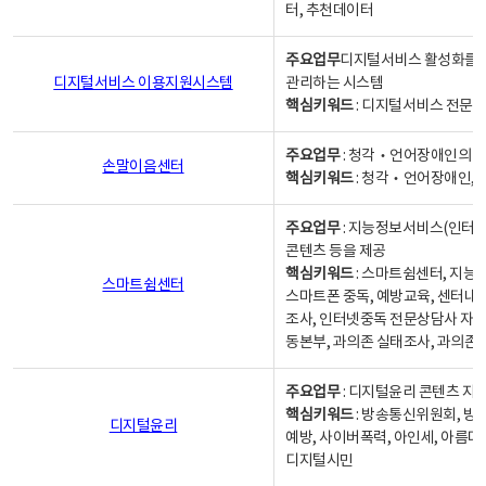
터, 추천데이터
주요업무
디지털서비스 활성화를 위
디지털서비스 이용지원시스템
관리하는 시스템
핵심키워드
: 디지털서비스 전문계
주요업무
: 청각‧언어장애인의 
손말이음센터
핵심키워드
: 청각‧언어장애인, 
주요업무
: 지능정보서비스(인터넷
콘텐츠 등을 제공
핵심키워드
: 스마트쉼센터, 지능
스마트쉼센터
스마트폰 중독, 예방교육, 센터내
조사, 인터넷중독 전문상담사 자격
동본부, 과의존 실태조사, 과의존
주요업무
: 디지털윤리 콘텐츠 지원
핵심키워드
: 방송통신위원회, 방
디지털윤리
예방, 사이버폭력, 아인세, 아름다
디지털시민