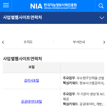
본
전
전체메뉴 열기
검
한국지능정보사회진흥원
문
체
바
메
로
뉴
가
바
사업별웹사이트연락처
기
로
가
기
조직도
조직도
부서안내
사업별웹사이트연락처
사업별웹사이트연락처
사업별웹사이트연락처 - 포털, 주요업무및 핵심키워드, 소관부서 및 담당자, 대표전화로 구성됨
포털
주요업무
: 우수한IT인력을 선발
감리사포털
핵심키워드
: 정보시스템감리사, 
주요업무
: 각 기관이 생성 및 
제공
공공데이터포털
핵심키워드
: 공공데이터, 개방, 