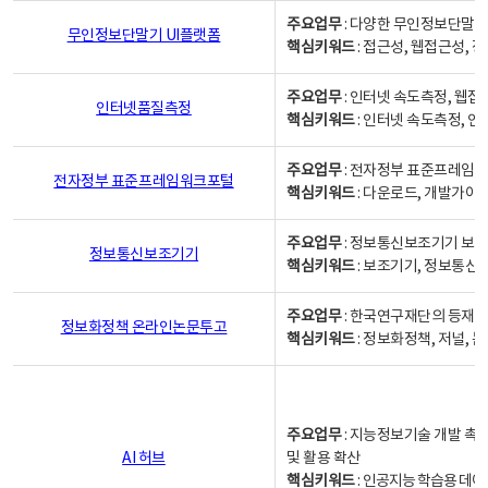
주요업무
: 다양한 무인정보단말기
무인정보단말기 UI플랫폼
핵심키워드
: 접근성, 웹접근성,
주요업무
: 인터넷 속도측정, 웹접
인터넷품질측정
핵심키워드
: 인터넷 속도측정, 
주요업무
: 전자정부 표준프레임워
전자정부 표준프레임워크포털
핵심키워드
: 다운로드, 개발가이
주요업무
: 정보통신보조기기 보급
정보통신보조기기
핵심키워드
: 보조기기, 정보통신
주요업무
: 한국연구재단의 등재
정보화정책 온라인논문투고
핵심키워드
: 정보화정책, 저널, 논문,
주요업무
: 지능정보기술 개발 촉
AI 허브
및 활용 확산
핵심키워드
:
인공지능 학습용 데이터,