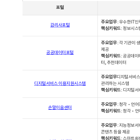
사업별웹사이트연락처 - 포털, 주요업무및 핵심키워드, 소관부서 및 담당자, 대표전화로 구성됨
포털
주요업무
: 우수한IT
감리사포털
핵심키워드
: 정보시스
주요업무
: 각 기관이
제공
공공데이터포털
핵심키워드
: 공공데이
터, 추천데이터
주요업무
디지털서비스 
디지털서비스 이용지원시스템
관리하는 시스템
핵심키워드
: 디지털서
주요업무
: 청각‧언어
손말이음센터
핵심키워드
: 청각‧언
주요업무
: 지능정보서
콘텐츠 등을 제공
핵심키워드
: 스마트쉼