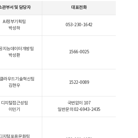
소관부서 및 담당자
대표전화
AI정부기획팀
053-230-1642
박성하
공지능데이터개방팀
1566-0025
박성환
I-클라우드기술혁신팀
1522-0089
김현우
디지털접근성팀
국번없이 107
이민기
일반문의 02-6943-2435
디지털포용문화팀