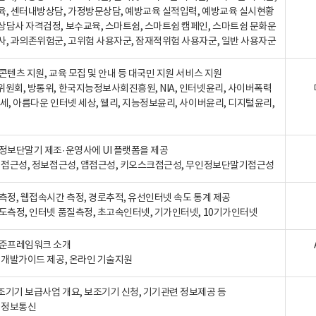
육, 센터내방상담, 가정방문상담, 예방교육 실적입력, 예방교육 실시현황
상담사 자격검정, 보수교육, 스마트쉼, 스마트쉼 캠페인, 스마트쉼 문화운
사, 과의존위험군, 고위험 사용자군, 잠재적위험 사용자군, 일반 사용자군
콘텐츠 지원, 교육 모집 및 안내 등 대국민 지원 서비스 지원
위원회, 방통위, 한국지능정보사회진흥원, NIA, 인터넷윤리, 사이버폭력
세, 아름다운 인터넷 세상, 웰리, 지능정보윤리, 사이버윤리, 디지털윤리,
인정보단말기 제조·운영사에 UI 플랫폼을 제공
 웹접근성, 정보접근성, 앱접근성, 키오스크접근성, 무인정보단말기접근성
도측정, 웹접속시간 측정, 경로추적, 유선인터넷 속도 통계 제공
속도측정, 인터넷 품질측정, 초고속인터넷, 기가인터넷, 10기가인터넷
표준프레임워크 소개
, 개발가이드 제공, 온라인 기술지원
조기기 보급사업 개요, 보조기기 신청, 기기관련 정보제공 등
, 정보통신