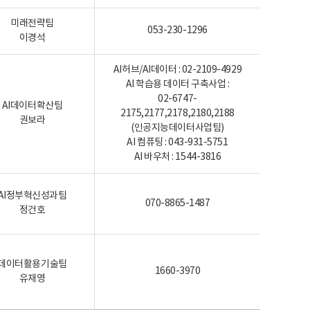
미래전략팀
053-230-1296
이경석
AI허브/AI데이터 : 02-2109-4929
AI 학습용 데이터 구축사업 :
02-6747-
AI데이터확산팀
2175,2177,2178,2180,2188
권보라
(인공지능데이터사업팀)
AI 컴퓨팅 : 043-931-5751
AI 바우처 : 1544-3816
AI정부혁신성과팀
070-8865-1487
정건호
데이터활용기술팀
1660-3970
유재영