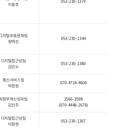
053-230-1379
이용호
디지털포용문화팀
053-230-1344
정택진
디지털접근성팀
053-230-1380
김민수
통신서비스팀
070-4734-4606
허정원
AI정부혁신성과팀
1566-3598
김진주
(070-4448-2678)
디지털접근성팀
053-230-1367
이정현