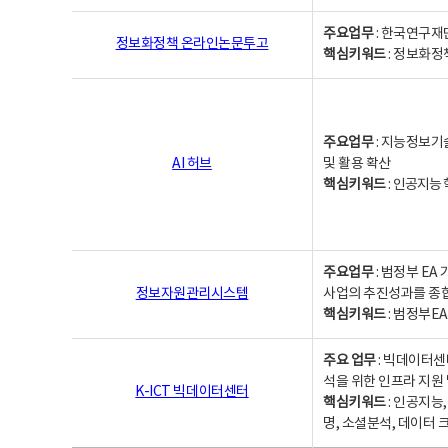
주요업무
: 한국연구재
정보화정책 온라인논문투고
핵심키워드
: 정보화정책,
주요업무
: 지능정보기
AI 허브
및 활용 확산
핵심키워드
:
인공지능 학
주요업무
: 범정부 E
정보자원관리시스템
사업의 추진성과를 종
핵심키워드
: 범정부E
주요 업무
: 빅데이터센
석을 위한 인프라 지원 
K-ICT 빅데이터센터
핵심키워드
: 인공지능
명, 소셜분석, 데이터 