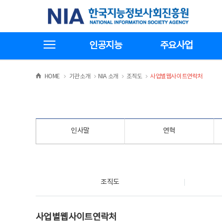
본
전
한국지능정보사회진흥원
문
체
바
메
로
뉴
가
바
전체메뉴보기
기
로
인공지능
주요사업
가
기
>
>
>
>
HOME
기관소개
NIA 소개
조직도
사업별웹사이트연락처
인사말
연혁
조직도
조직도
사업별웹사이트연락처
사업별웹사이트연락처