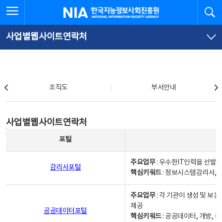
본
전
전체메뉴 열기
검
한국지능정보사회진흥원
문
체
바
메
로
뉴
가
바
사업별웹사이트연락처
기
로
가
기
조직도
조직도
부서안내
사업별웹사이트연락처
사업별웹사이트연락처
사업별웹사이트연락처 - 포털, 주요업무및 핵심키워드, 소관부서 및 담당자, 대표전화로 구성됨
포털
주요업무
: 우수한IT인력을 선발
감리사포털
핵심키워드
: 정보시스템감리사, 
주요업무
: 각 기관이 생성 및 
제공
공공데이터포털
핵심키워드
: 공공데이터, 개방, 