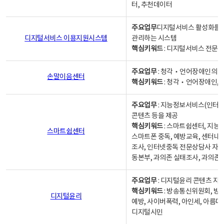
터, 추천데이터
주요업무
디지털서비스 활성화를 위
디지털서비스 이용지원시스템
관리하는 시스템
핵심키워드
: 디지털서비스 전문계
주요업무
: 청각‧언어장애인의 
손말이음센터
핵심키워드
: 청각‧언어장애인, 
주요업무
: 지능정보서비스(인터넷
콘텐츠 등을 제공
핵심키워드
: 스마트쉼센터, 지능
스마트쉼센터
스마트폰 중독, 예방교육, 센터내
조사, 인터넷중독 전문상담사 자격
동본부, 과의존 실태조사, 과의존
주요업무
: 디지털윤리 콘텐츠 지원
핵심키워드
: 방송통신위원회, 방
디지털윤리
예방, 사이버폭력, 아인세, 아름다
디지털시민