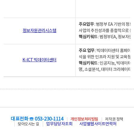
주요업무
: 범정부 EA 기반의 
정보자원관리시스템
사업의 추진성과를 종합적으로 분
핵심키워드
: 범정부EA, 정보
주요 업무
: 빅데이터센터 홈페이지
석을 위한 인프라 지원 및 교육정보
K-ICT 빅데이터센터
핵심키워드
: 인공지능, 빅데이터
명, 소셜분석, 데이터 크리에이터 
대표전화 ☏ 053-230-1114
개인정보처리방침
저작권 정책
업무담당자조회
사업별웹사이트연락처
찾아오시는 길