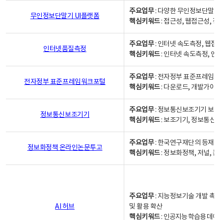
주요업무
: 다양한 무인정보단말기
무인정보단말기 UI플랫폼
핵심키워드
: 접근성, 웹접근성,
주요업무
: 인터넷 속도측정, 웹접
인터넷품질측정
핵심키워드
: 인터넷 속도측정, 
주요업무
: 전자정부 표준프레임워
전자정부 표준프레임워크포털
핵심키워드
: 다운로드, 개발가이
주요업무
: 정보통신보조기기 보급
정보통신보조기기
핵심키워드
: 보조기기, 정보통신
주요업무
: 한국연구재단의 등재
정보화정책 온라인논문투고
핵심키워드
: 정보화정책, 저널, 논문,
주요업무
: 지능정보기술 개발 촉
AI 허브
및 활용 확산
핵심키워드
:
인공지능 학습용 데이터,